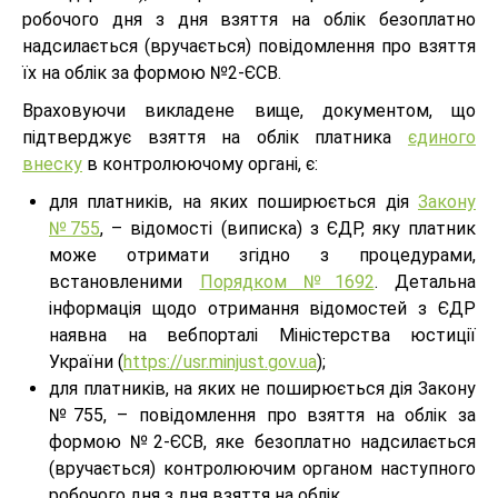
робочого дня з дня взяття на облік безоплатно
надсилається (вручається) повідомлення про взяття
їх на облік за формою №2-ЄСВ.
Враховуючи викладене вище, документом, що
підтверджує взяття на облік платника
єдиного
внеску
в контролюючому органі, є:
для платників, на яких поширюється дія
Закону
№755
, – відомості (виписка) з ЄДР, яку платник
може отримати згідно з процедурами,
встановленими
Порядком №1692
. Детальна
інформація щодо отримання відомостей з ЄДР
наявна на вебпорталі Міністерства юстиції
України (
https://usr.minjust.gov.ua
);
для платників, на яких не поширюється дія Закону
№755, – повідомлення про взяття на облік за
формою №2-ЄСВ, яке безоплатно надсилається
(вручається) контролюючим органом наступного
робочого дня з дня взяття на облік.