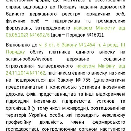
справі, відповідно до Порядку надання відомостей
Єдиного державного реєстру юридичних осіб,
фізичних осіб – підприємців та громадських
формувань, затвердженого
наказом Мінюсту від
05.05.2023 №1692/5
(далі – Порядок №1692).
Відповідно до
ч. 3 ст. 5 Закону №2464
,
п. 4 розд. ІІІ
Порядку
обліку платників єдиного внеску на
загальнообов’язкове державне соціальне
страхування, затвердженого
наказом Мінфіну від
24.11.2014 №1162
, платникам єдиного внеску, на яких
не поширюється дія Закону №755 (дипломатичні
представництва і консульські установи іноземних
держав, філії, представництва та інші відокремлені
підрозділи іноземних підприємств, установ та
організацій (у тому числі міжнародні), розташовані на
території України, особи, які провадять незалежну
професійну діяльність, члени фермерського
господарства), контролюючим органом наступного