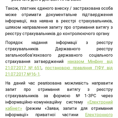
Також, платник єдиного внеску / застрахована особа
може отримати документальне підтвердження
інформації, яка наявна в реєстрі страхувальників,
шляхом направлення запиту про отримання витягу з
реєстру страхувальників до контролюючого органу.
Порядок надання інформації з реєстру
страхувальників Державного реєстру
загальнообов’язкового державного соціального
страхування затверджений
наказом Мінфіну від
21.07.2017 №651
,
постановою правління ПФУ від
21.07.2017 №16-1
.
На даний час реалізована можливість направити
запит про отримання витягу з реєстру
страхувальників за формою №1-ЗРС через
інформаційно-комунікаційну систему
«Електроний
кабінет»
(режим «Заяви, запити для отримання
інформації» приватної частини
Електронного