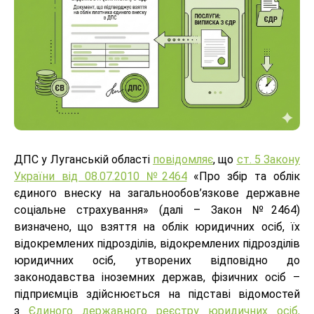
ДПС у Луганській області
повідомляє
, що
ст. 5 Закону
України від 08.07.2010 №2464
«Про збір та облік
єдиного внеску на загальнообов’язкове державне
соціальне страхування» (далі – Закон №2464)
визначено, що взяття на облік юридичних осіб, їх
відокремлених підрозділів, відокремлених підрозділів
юридичних осіб, утворених відповідно до
законодавства іноземних держав, фізичних осіб –
підприємців здійснюється на підставі відомостей
з
Єдиного державного реєстру юридичних осіб,