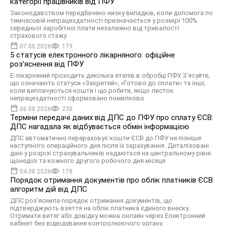
категорії працівників від ПФУ
Законодавством передбачено низку випадків, коли допомога по
тимчасовій непрацездатності призначається у розмірі 100%
середньої заробітної плати незалежно від тривалості
страхового стажу
07.08.2026
179
5 статусів електронного лікарняного: офіційне
роз’яснення від ПФУ
Е-лікарняний проходить декілька етапів в обробці ПФУ. З’ясуйте,
що означають статуси «Закритий», «Готово до сплати» та інші,
коли виплачуються кошти і що робити, якщо листок
непрацездатності сформовано помилково
06.08.2026
238
Терміни передачі даних від ДПС до ПФУ про сплату ЄСВ:
ДПС нагадала як відбувається обмін інформацією
ДПС автоматично перераховує кошти ЄСВ до ПФУ не пізніше
наступного операційного дня після їх зарахування. Деталізовані
дані у розрізі страхувальників надаються на центральному рівні
щонеділі та кожного другого робочого дня місяця
04.08.2026
178
Порядок отримання документів про облік платників ЄСВ:
алгоритм дій від ДПС
ДПС роз'яснила порядок отримання документів, що
підтверджують взяття на облік платника єдиного внеску.
Отримати витяг або довідку можна онлайн через Електронний
кабінет без відвідування контролюючого органу