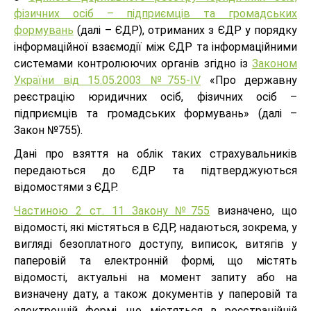
фізичних осіб – підприємців та громадських
формувань
(далі – ЄДР), отриманих з ЄДР у порядку
інформаційної взаємодії між ЄДР та інформаційними
системами контролюючих органів згідно із
Законом
України від 15.05.2003 №755-IV
«Про державну
реєстрацію юридичних осіб, фізичних осіб –
підприємців та громадських формувань» (далі –
Закон №755).
Дані про взяття на облік таких страхувальників
передаються до ЄДР та підтверджуються
відомостями з ЄДР.
Частиною 2 ст. 11 Закону №755
визначено, що
відомості, які містяться в ЄДР, надаються, зокрема, у
вигляді безоплатного доступу, виписок, витягів у
паперовій та електронній формі, що містять
відомості, актуальні на момент запиту або на
визначену дату, а також документів у паперовій та
електронній формі, що містяться в реєстраційній