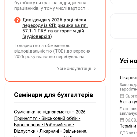
бухобліку витрат на відрядження
працівників, у тому числі вартості
проживання в готелі, яке сплачено з
карткового рахунку працівника та
Дивіденди у 2026 році після
підтвердження таких операцій
переходу із ЄП: ризики за пп.
первинними документами, належать
57.1-1 ПКУ та алгоритм дій
до компетенції Мінфіну
(аудіоверсія)
Товариство з обмеженою
відповідальністю (ТОВ) до вересня
2026 року включно перебуває на
Усі н
спрощеній системі оподаткування
(єдиний податок, 3 група, ставка 5%,
Усі консультації
неплатник ПДВ). З 1 жовтня 2026
Лікарня
року підприємство переходить на
загальну систему оподаткування
Законода
(стає платником податку на
заробітн
Семінари для бухгалтерів
прибуток). За результатами
Сього
діяльності у періоді 2024–2025 років
5 стату
(під час перебування на спрощеній
Е-лікарн
системі) підприємство отримало
Сумісники на підприємстві – 2026
виплачую
чистий прибуток, сума
Прийняття • Військовий облік •
06.08
нерозподіленого прибутку в балансі
Бронювання • Робочий час •
Терміни
становить 18 млн грн. Наприкінці
Відпустки • Лікарняні • Звільнення.
ДПС авто
2026 року (вже після переходу на