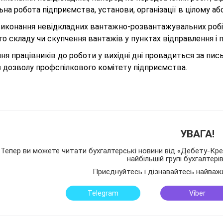
на робота підприємства, установи, організації в цілому або
 виконання невідкладних вантажно-розвантажувальних робі
о складу чи скупчення вантажів у пунктах відправлення і 
ня працівників до роботи у вихідні дні провадиться за п
з дозволу профспілкового комітету підприємства.
УВАГА!
Тепер ви можете читати бухгалтерські новини від «Дебету-Кред
найбільшій групі бухгалтері
Приєднуйтесь і дізнавайтесь найваж
Telegram
Viber