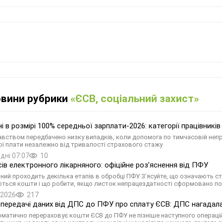
овини рубрики
«ЄСВ, соціальний захист»
ні в розмірі 100% середньої зарплати-2026: категорії працівникі
вством передбачено низку випадків, коли допомога по тимчасовій непр
ої плати незалежно від тривалості страхового стажу
дні 07:07
10
сів електронного лікарняного: офіційне роз’яснення від ПФУ
яний проходить декілька етапів в обробці ПФУ. З’ясуйте, що означають ст
ться кошти і що робити, якщо листок непрацездатності сформовано п
.2026
217
 передачі даних від ДПС до ПФУ про сплату ЄСВ: ДПС нагадала
матично перераховує кошти ЄСВ до ПФУ не пізніше наступного операційног