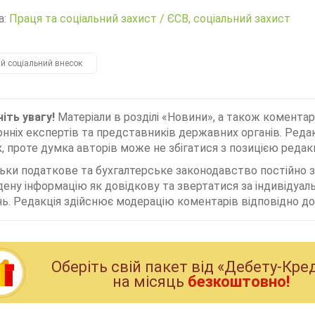
а:
Праця та соціальний захист
/
ЄСВ, соціальний захист
й соціальний внесок
іть увагу!
Матеріали в розділі «Новини», а також коментар
нніх експертів та представників державних органів. Редак
, проте думка авторів може не збігатися з позицією редакц
льки податкове та бухгалтерське законодавство постійно
дену інформацію як довідкову та звертатися за індивідуа
ь. Редакція здійснює модерацію коментарів відповідно до 
Оберiть свiй пакет вiд «Дебету-Кре
на мiсяць
безкоштовно!