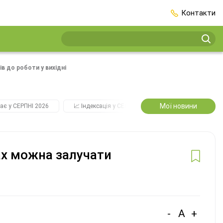
Контакти
в до роботи у вихідні
Мої новини
ає у СЕРПНІ 2026
📈 Індексація у СЕРПНІ
2️⃣0️⃣2️⃣7️⃣ Усі ключо
ах можна залучати
-
A
+