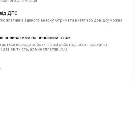
робочого дня місяця
 від ДПС
ік платника єдиного внеску. Отримати витяг або довідку можна
 не впливатиме на пенсійний стаж
овуються періоди роботи, за які роботодавець нарахував
одав звітність, але не сплатив ЄСВ