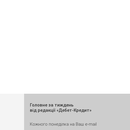
Головне за тиждень
від редакції «Дебет-Кредит»
Кожного понеділка на Ваш e-mail