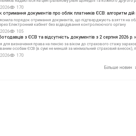
льників надаються на центральному рівні щонеділі та кожного другого 
.2026
170
 отримання документів про облік платників ЄСВ: алгоритм дій
яснила порядок отримання документів, що підтверджують взяття на обл
ерез Електронний кабінет без відвідування контролюючого органу
.2026
105
ботодавців з ЄСВ та відсутність документів з 2 серпня 2026 р.
ня для визначення права на пенсію за віком до страхового стажу зарах
ваним особам ЄСВ (в сумі не меншій за мінімальний страховий внесок), п
.2026
170
Більше новин