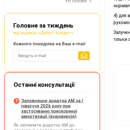
Усі головні
нормаль
4) для
рухомог
Головне за тиждень
Залучен
від редакції «Дебет-Кредит»
тільки 
Кожного понеділка на Ваш e-mail
Останні консультації
Заповнення додатка АМ за І
півріччя 2026 року при
застосуванні прискореної
амортизації (аудіоверсія)
Як заповнити додаток АМ до