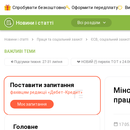
Спробувати безкоштовно
Оформити передплату
Ви
Новини і статті
Всі розділи
Новини і статті
Праця та соціальний захист
ЄСВ, соціальний захист
ВАЖЛИВІ ТЕМИ
🔉Підсумки тижня. 27-31 липня
💔 НОВИЙ (!) перелік ТОТ з 24.06
Поставити запитання
Мінс
фахівцям редакції «Дебет-Кредит»
прац
Моє запитання
17.05
Головне