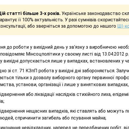
Цій статті більше 3-х років.
Українське законодавство скла
гарантує її 100% актуальність. У разі сумнівів скористайте
консультації, або зверніться за допомогою до нашого
ШІ-к
ня до роботи у вихідний день у зв’язку з виробничою нео
повідомляє Мінсоцполітики у своєму листі від 13.04.2012 р
у вихідні допускається лише у випадках, встановлених у ча
ідно зі ст. 71 КЗпП робота у вихідні дні забороняється. Залу
ється тільки з дозволу виборного органу первинної профс
мства, установи, організації і лише у виняткових випадках,
відвернення або ліквідації наслідків стихійного лиха, епідем
ів;
відвернення нещасних випадків, які ставлять або можуть п
людей, спричинити загибель або псування майна;
виконання невідкладних, наперед не передбачених робіт, в