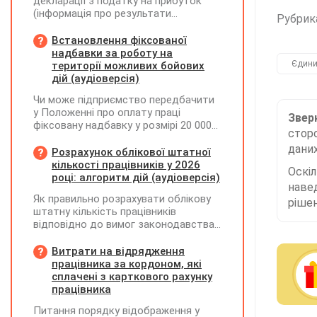
декларації з податку на прибуток
(інформація про результати
Рубрик
амортизації за І півріччя 2026 року)?
Чи потрібно для цього брати дані
Встановлення фіксованої
станом на 01.01.2026 р.? Якщо до
надбавки за роботу на
окремих верстатів групи 4
Єдини
території можливих бойових
застосовується прискорена
дій (аудіоверсія)
амортизація, чи потрібно зазначати
Чи може підприємство передбачити
вартість усіх таких верстатів на
у Положенні про оплату праці
початок і кінець звітного періоду?
Зверн
фіксовану надбавку у розмірі 20 000
При цьому щодо частини верстатів
сторо
грн за роботу на території можливих
рішення про застосування
даних
бойових дій, якщо для окремих
Розрахунок облікової штатної
прискореної амортизації прийнято з
посад вона перевищуватиме 50%
кількості працівників у 2026
01.01.2025 р., а щодо інших — з
Оскі
посадового окладу?
році: алгоритм дій (аудіоверсія)
01.01.2026 р.
наве
Як правильно розрахувати облікову
рішен
штатну кількість працівників
відповідно до вимог законодавства
у 2026 році?
Витрати на відрядження
працівника за кордоном, які
сплачені з карткового рахунку
працівника
Питання порядку відображення у