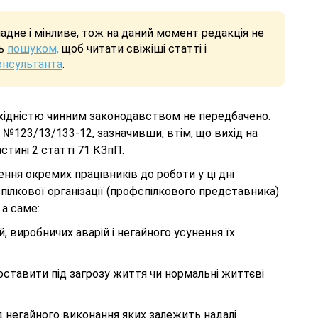
дне і мінливе, тож на даний момент редакція не
сь
пошуком,
щоб читати свіжіші статті і
онсультанта
.
бхідністю чинним законодавством не передбачено.
. №123/13/133-12, зазначивши, втім, що вихід на
стині 2 статті 71 КЗпП.
чення окремих працівників до роботи у ці дні
пілкової організації (профспілкового представника)
 а саме:
ій, виробничих аварій і негайного усунення їх
оставити під загрозу життя чи нормальні життєві
ід негайного виконання яких залежить надалі