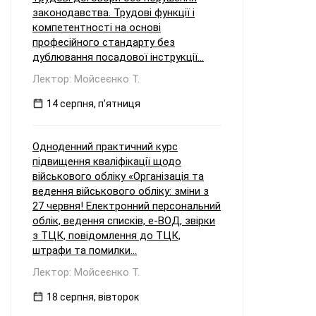
законодавства. Трудові функції і
компетентності на основі
професійного стандарту без
дублювання посадової інструкції...
Лектор: Мойсеєнко Т.
14 серпня, пʼятниця
Одноденний практичний курс
підвищення кваліфікації щодо
військового обліку «Організація та
ведення військового обліку: зміни з
27 червня! Електронний персональний
облік, ведення списків, е-ВОД, звірки
з ТЦК, повідомлення до ТЦК,
штрафи та помилки...
Лектор: Мойсеєнко Т.
18 серпня, вівторок