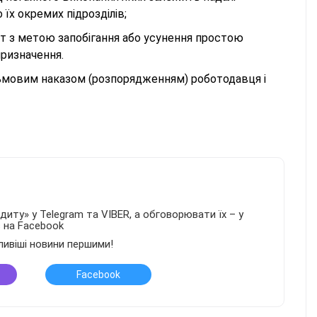
 їх окремих підрозділів;
т з метою запобігання або усунення простою
призначення.
исьмовим наказом (розпорядженням) роботодавця і
иту» у Telegram та VIBER, а обговорювати їх – у
в на Facebook
ливіші новини першими!
Facebook