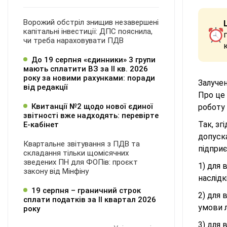
Ворожий обстріл знищив незавершені
капітальні інвестиції: ДПС пояснила,
чи треба нараховувати ПДВ
До 19 серпня «єдинники» 3 групи
мають сплатити ВЗ за ІІ кв. 2026
року за новими рахунками: поради
Залучен
від редакції
Про це 
Квитанції №2 щодо нової єдиної
роботу 
звітності вже надходять: перевірте
Так, зг
Е-кабінет
допуска
Квартальне звітування з ПДВ та
підприє
складання тільки щомісячних
зведених ПН для ФОПів: проєкт
1) для 
закону від Мінфіну
наслідк
19 серпня – граничний строк
2) для 
сплати податків за ІI квартал 2026
умови 
року
3) для 