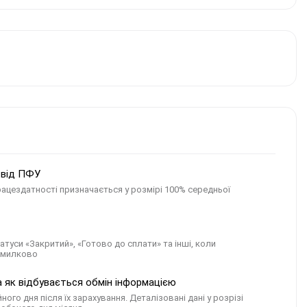
в від ПФУ
ацездатності призначається у розмірі 100% середньої
атуси «Закритий», «Готово до сплати» та інші, коли
омилково
 як відбувається обмін інформацією
о дня після їх зарахування. Деталізовані дані у розрізі