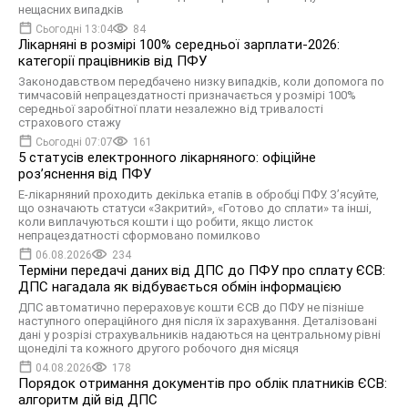
нещасних випадків
Сьогодні 13:04
84
Лікарняні в розмірі 100% середньої зарплати-2026:
категорії працівників від ПФУ
Законодавством передбачено низку випадків, коли допомога по
тимчасовій непрацездатності призначається у розмірі 100%
середньої заробітної плати незалежно від тривалості
страхового стажу
Сьогодні 07:07
161
5 статусів електронного лікарняного: офіційне
роз’яснення від ПФУ
Е-лікарняний проходить декілька етапів в обробці ПФУ. З’ясуйте,
що означають статуси «Закритий», «Готово до сплати» та інші,
коли виплачуються кошти і що робити, якщо листок
непрацездатності сформовано помилково
06.08.2026
234
Терміни передачі даних від ДПС до ПФУ про сплату ЄСВ:
ДПС нагадала як відбувається обмін інформацією
ДПС автоматично перераховує кошти ЄСВ до ПФУ не пізніше
наступного операційного дня після їх зарахування. Деталізовані
дані у розрізі страхувальників надаються на центральному рівні
щонеділі та кожного другого робочого дня місяця
04.08.2026
178
Порядок отримання документів про облік платників ЄСВ:
алгоритм дій від ДПС