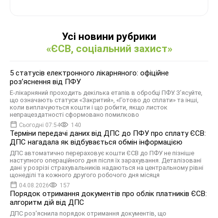
Усі новини рубрики
«ЄСВ, соціальний захист»
5 статусів електронного лікарняного: офіційне
роз’яснення від ПФУ
Е-лікарняний проходить декілька етапів в обробці ПФУ. З’ясуйте,
що означають статуси «Закритий», «Готово до сплати» та інші,
коли виплачуються кошти і що робити, якщо листок
непрацездатності сформовано помилково
Сьогодні 07:54
140
Терміни передачі даних від ДПС до ПФУ про сплату ЄСВ:
ДПС нагадала як відбувається обмін інформацією
ДПС автоматично перераховує кошти ЄСВ до ПФУ не пізніше
наступного операційного дня після їх зарахування. Деталізовані
дані у розрізі страхувальників надаються на центральному рівні
щонеділі та кожного другого робочого дня місяця
04.08.2026
157
Порядок отримання документів про облік платників ЄСВ:
алгоритм дій від ДПС
ДПС роз'яснила порядок отримання документів, що