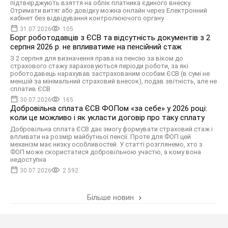
підтверджують взяття на облік платника єдиного внеску.
Отримати витяг або довідку можна онлайн через Електронний
кабінет без відвідування контролюючого органу
31.07.2026
105
Борг роботодавців з ЄСВ та відсутність документів з 2
серпня 2026 р. не впливатиме на пенсійний стаж
З 2 серпня для визначення права на пенсію за віком до
страхового стажу зараховуються періоди роботи, за які
роботодавець нарахував застрахованим особам ЄСВ (в сумі не
меншій за мінімальний страховий внесок), подав звітність, але не
сплатив ЄСВ
30.07.2026
165
Добровільна сплата ЄСВ ФОПом «за себе» у 2026 році:
коли це можливо і як укласти договір про таку сплату
Добровільна сплата ЄСВ дає змогу формувати страховий стаж і
впливати на розмір майбутньої пенсії. Проте для ФОП цей
механізм має низку особливостей. У статті розглянемо, хто з
ФОП може скористатися добровільною участю, а кому вона
недоступна
30.07.2026
2 592
Більше новин