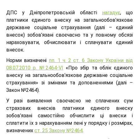
ДПС у Дніпропетровській області
нагадує
, що
платники єдиного внеску на загальнообов’язкове
державне соціальне страхування (далі – єдиний
внесок) зобов’язані своєчасно та у повному обсязі
нараховувати, обчислювати і сплачувати єдиний
внесок.
Норми визначені
пп. 1 ч. 2 ст. 6 Закону України від
08.07.2010 р. №2464-VI
«Про збір та облік єдиного
внеску на загальнообов’язкове державне соціальне
страхування» зі змінами та доповненнями (далі –
Закон №2464).
У разі виявлення своєчасно не сплачених сум
страхових внесків платники єдиного внеску
зобов’язані самостійно обчислити ці внески і
сплатити їх з нарахуванням пені у порядку і розмірах,
визначених
ст. 25 Закону №2464
.