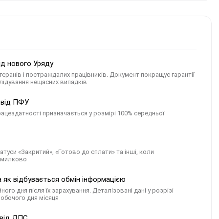
ід нового Уряду
ранів і постраждалих працівників. Документ покращує гарантії
лідування нещасних випадків
в від ПФУ
ацездатності призначається у розмірі 100% середньої
атуси «Закритий», «Готово до сплати» та інші, коли
омилково
 як відбувається обмін інформацією
о дня після їх зарахування. Деталізовані дані у розрізі
робочого дня місяця
 від ДПС