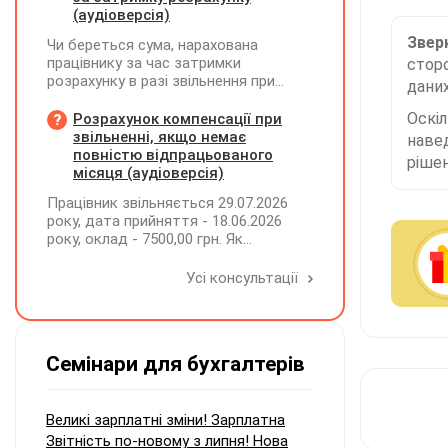
(аудіоверсія)
Зверн
Чи береться сума, нарахована
працівнику за час затримки
сторо
розрахунку в разі звільнення при
даних
обчсиленні середньомісячної
заробітної плати (винагороди), для
Оскі
Розрахунок компенсації при
розрахунку внеску на підтримку
звільненні, якщо немає
наве
працевлаштування осіб з
повністю відпрацьованого
рішен
інвалідністю?
місяця (аудіоверсія)
Працівник звільняється 29.07.2026
року, дата прийняття - 18.06.2026
року, оклад - 7500,00 грн. Як
розрахувати компенсацію трьох
невикористаних днів відпустки при
Усі консультації
звільненні?
Семінари для бухгалтерів
Великі зарплатні зміни! Зарплатна
Звітність по-новому з липня! Нова