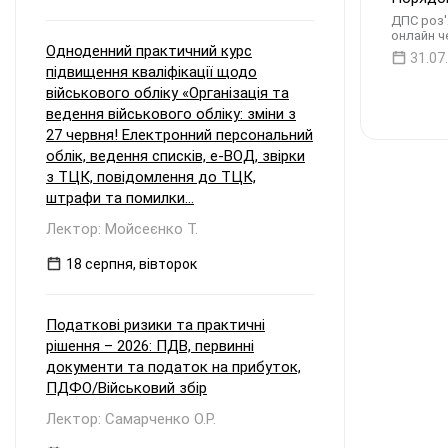
ДПС роз'
онлайн ч
Одноденний практичний курс
31.07
підвищення кваліфікації щодо
військового обліку «Організація та
ведення військового обліку: зміни з
27 червня! Електронний персональний
облік, ведення списків, е-ВОД, звірки
з ТЦК, повідомлення до ТЦК,
штрафи та помилки...
Лектор: Мойсеєнко Т.
18 серпня, вівторок
Податкові ризики та практичні
рішення – 2026: ПДВ, первинні
документи та податок на прибуток,
ПДФО/Військовий збір
Лектор: Самарченко О.Р.