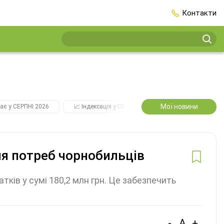
Контакти
Мої новини
ає у СЕРПНІ 2026
📈 Індексація у СЕРПНІ
2️⃣0️⃣2️⃣7️⃣ Усі ключо
ня потреб чорнобильців
ів у сумі 180,2 млн грн. Це забезпечить
-
A
+