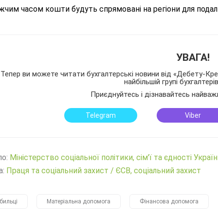
жчим часом кошти будуть спрямовані на регіони для подал
УВАГА!
Тепер ви можете читати бухгалтерські новини від «Дебету-Кред
найбільшій групі бухгалтері
Приєднуйтесь і дізнавайтесь найваж
Telegram
Viber
ло:
Міністерство соціальної політики, сім'ї та єдності Украї
а:
Праця та соціальний захист
/
ЄСВ, соціальний захист
бильці
Матеріальна допомога
Фінансова допомога