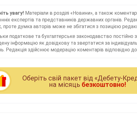
іть увагу!
Матеріали в розділі «Новини», а також коментар
нніх експертів та представників державних органів. Редак
, проте думка авторів може не збігатися з позицією редакц
льки податкове та бухгалтерське законодавство постійно
дену інформацію як довідкову та звертатися за індивідуа
ь. Редакція здійснює модерацію коментарів відповідно до 
Оберiть свiй пакет вiд «Дебету-Кре
на мiсяць
безкоштовно!