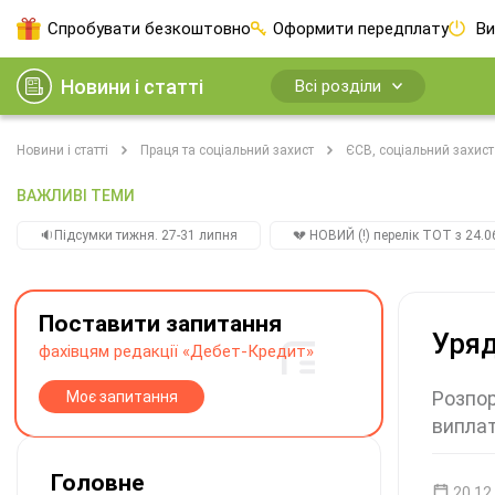
Спробувати безкоштовно
Оформити передплату
Ви
Новини і статті
Всі розділи
Новини і статті
Праця та соціальний захист
ЄСВ, соціальний захист
ВАЖЛИВІ ТЕМИ
🔉Підсумки тижня. 27-31 липня
💔 НОВИЙ (!) перелік ТОТ з 24.06
Поставити запитання
Уряд
фахівцям редакції «Дебет-Кредит»
Розпор
Моє запитання
виплат
Головне
20.12