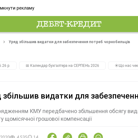
мкнути рекламу
Уряд збільшив видатки для забезпечення потреб чорнобильців
.26 р.
📅 Календар бухгалтера на СЕРПЕНЬ 2026
☀️Що нас чек
 збільшив видатки для забезпечен
ядженням КМУ передбачено збільшення обсягу видатк
у щомісячної грошової компенсації
.2020
4 535
14