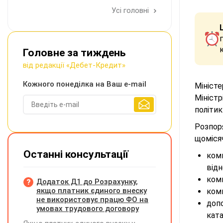
Усі головні
Головне за тиждень
від редакції «Дебет-Кредит»
Кожного понеділка на Ваш e-mail
Мініст
Мініст
політик
Розпор
щомісяч
Останні консультації
ком
відн
комп
Додаток Д1 до Розрахунку,
якщо платник єдиного внеску
комп
не використовує працю ФО на
доп
умовах трудового договору
кат