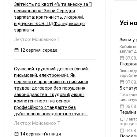
Звітність по квоті 4% та внеску за її
невиконання! Зміни Середня
зарплата: критичність, лікарняні,
Усі н
відпускні. ЄСВ, ПДФО, індексація
зарплати
Лектор: Мойсеєнко Т.
Зміни у
Кабмін п
12 серпня, середа
виплат д
07.08
Лікарня
Сучасний трудовий договір (усний,
Законода
письмовий, електронний). Як
заробітн
перевести працівників на письмові
07.08
трудові договори без порушення
5 стату
законодавства. Трудові функції і
Е-лікарн
виплачую
компетентності на основі
06.08
професійного стандарту без
Терміни
дублювання посадової інструкції...
ДПС авто
Лектор: Мойсеєнко Т.
страхува
04.08
14 серпня, пʼятниця
Порядок