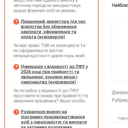
Якщо платник єдиного внеску у
Найбли
звітному періоді не використовує
працю фізичних осіб на умовах
трудового договору (контракту) або
на інших умовах, передбачених
Лікарняний директора під час
законодавством, Додаток Д1/
відпустки без збереження
Додаток ФІЗ-Д1 за відповідний
зарплати: оформлення та
період не подається
оплата (аудіоверсія)
Чи має право ТОВ не оплачувати та
не оформлювати листок
непрацездатності директора, який
перебуває у відпустці без
збереження заробітної плати під час
Нумерація у відомості до ПФУ у
призупинення діяльності
2026 році при прийнятті та
підприємства?
звільненні: основне місце і
сумісництво (аудіоверсія)
Чи потрібно у відомості до ПФУ
Джере
проставляти номер при прийнятті та
Рубрик
звільненні працівника? Якщо особа
одночасно працювала за основним
місцем роботи та за сумісництвом,
Розрахунок внеску на
чи рахується це як два роботодавці?
підтримку працевлаштування
Чорно
осіб з інвалідністю та виплати
за затримку розрахунку