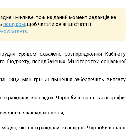
дне і мінливе, тож на даний момент редакція не
сь
пошуком,
щоб читати свіжіші статті і
онсультанта
.
грудня Урядом схвалено розпорядження Кабінету
го бюджету, передбачених Міністерству соціальної
і 180,2 млн грн. Збільшення забезпечить виплату
 постраждали внаслідок Чорнобильської катастрофи,
рчування в закладах освіти,
омадян, які постраждали внаслідок Чорнобильської