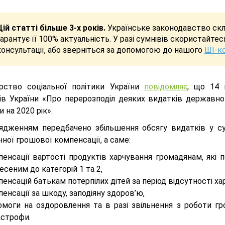
Цій статті більше 3-х років.
Українське законодавство скла
гарантує її 100% актуальність. У разі сумнівів скористайте
консультації, або зверніться за допомогою до нашого
ШІ-к
ерство соціальної політики України
повідомляє
, що 14 
рів України «Про перерозподіл деяких видатків державно
и на 2020 рік».
ядженням передбачено збільшення обсягу видатків у сум
ної грошової компенсації, а саме:
пенсації вартості продуктів харчування громадянам, які
есеним до категорій 1 та 2,
енсацій батькам потерпілих дітей за період відсутності ха
енсації за шкоду, заподіяну здоров’ю,
омоги на оздоровлення та в разі звільнення з роботи гр
астрофи.