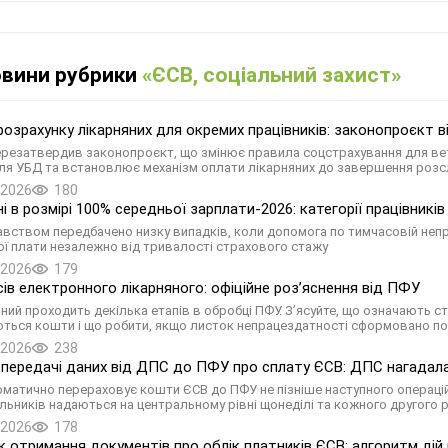
овини рубрики
«ЄСВ, соціальний захист»
 розрахунку лікарняних для окремих працівників: законопроєкт в
ерезатвердив законопроєкт, що змінює правила соцстрахування для вете
ля УБД та встановлює механізм оплати лікарняних до завершення розс
.2026
180
ні в розмірі 100% середньої зарплати-2026: категорії працівникі
вством передбачено низку випадків, коли допомога по тимчасовій непр
ої плати незалежно від тривалості страхового стажу
.2026
179
сів електронного лікарняного: офіційне роз’яснення від ПФУ
яний проходить декілька етапів в обробці ПФУ. З’ясуйте, що означають ст
ться кошти і що робити, якщо листок непрацездатності сформовано п
.2026
238
 передачі даних від ДПС до ПФУ про сплату ЄСВ: ДПС нагадала
матично перераховує кошти ЄСВ до ПФУ не пізніше наступного операційног
льників надаються на центральному рівні щонеділі та кожного другого 
.2026
178
 отримання документів про облік платників ЄСВ: алгоритм дій