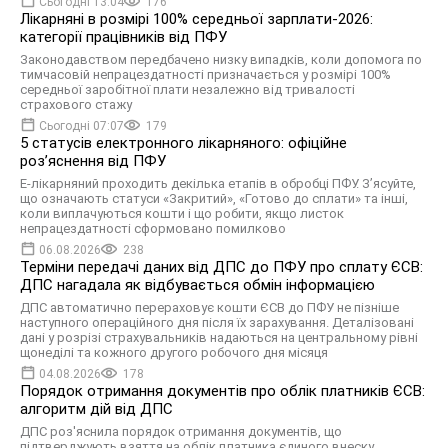
Сьогодні 13:04
176
Лікарняні в розмірі 100% середньої зарплати-2026:
категорії працівників від ПФУ
Законодавством передбачено низку випадків, коли допомога по
тимчасовій непрацездатності призначається у розмірі 100%
середньої заробітної плати незалежно від тривалості
страхового стажу
Сьогодні 07:07
179
5 статусів електронного лікарняного: офіційне
роз’яснення від ПФУ
Е-лікарняний проходить декілька етапів в обробці ПФУ. З’ясуйте,
що означають статуси «Закритий», «Готово до сплати» та інші,
коли виплачуються кошти і що робити, якщо листок
непрацездатності сформовано помилково
06.08.2026
238
Терміни передачі даних від ДПС до ПФУ про сплату ЄСВ:
ДПС нагадала як відбувається обмін інформацією
ДПС автоматично перераховує кошти ЄСВ до ПФУ не пізніше
наступного операційного дня після їх зарахування. Деталізовані
дані у розрізі страхувальників надаються на центральному рівні
щонеділі та кожного другого робочого дня місяця
04.08.2026
178
Порядок отримання документів про облік платників ЄСВ:
алгоритм дій від ДПС
ДПС роз'яснила порядок отримання документів, що
підтверджують взяття на облік платника єдиного внеску.