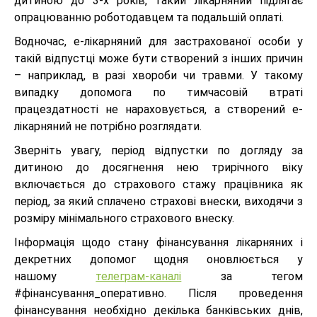
дитиною до 3-х років, такий лікарняний підлягає
опрацюванню роботодавцем та подальшій оплаті.
Водночас, е-лікарняний для застрахованої особи у
такій відпустці може бути створений з інших причин
– наприклад, в разі хвороби чи травми. У такому
випадку допомога по тимчасовій втраті
працездатності не нараховується, а створений е-
лікарняний не потрібно розглядати.
Зверніть увагу, період відпустки по догляду за
дитиною до досягнення нею трирічного віку
включається до страхового стажу працівника як
період, за який сплачено страхові внески, виходячи з
розміру мінімального страхового внеску.
Інформація щодо стану фінансування лікарняних і
декретних допомог щодня оновлюється у
нашому
телеграм-каналі
за тегом
#фінансування_оперативно. Після проведення
фінансування необхідно декілька банківських днів,