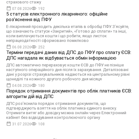
страхового стажу
07.08.2026
192
5 статусів електронного лікарняного: офіційне
роз’яснення від ПФУ
Е-лікарняний проходить декілька етапів в обробці ПФУ. З’ясуйте,
що означають статуси «Закритий», «Готово до сплати» та інші,
коли виплачуються кошти і що робити, якщо листок
непрацездатності сформовано помилково
06.08.2026
252
Терміни передачі даних від ДПС до ПФУ про сплату ЄСВ:
ДПС нагадала як відбувається обмін інформацією
ДПС автоматично перераховує кошти ЄСВ до ПФУ не пізніше
наступного операційного дня після їх зарахування. Деталізовані
дані у розрізі страхувальників надаються на центральному рівні
щонеділі та кожного другого робочого дня місяця
04.08.2026
180
Порядок отримання документів про облік платників ЄСВ:
алгоритм дій від ДПС
ДПС роз'яснила порядок отримання документів, що
підтверджують взяття на облік платника єдиного внеску.
Отримати витяг або довідку можна онлайн через Електронний
кабінет без відвідування контролюючого органу
31.07.2026
108