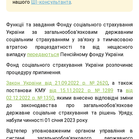
нашого
ШІ-консультанта
.
Функції та завдання Фонду соціального страхування
України за загальнообов’язковим державним
соціальним страхуванням у зв’язку з тимчасовою
втратою працездатності та від нещасного
випадку
передаються
Пенсійному фонду України.
Фонд соціального страхування України розпочинає
процедуру припинення.
Закон України від 21.09.2022 р. №2620
, а також
постанови КМУ
від 15.11.2022 р. №1289
та
від
02.12.2022 р. №1350
, якими внесено відповідні зміни
до законодавства про загальнообов’язкове
державне соціальне страхування та рішень Уряду,
набули чинності 01 січня 2023 року.
Відтепер уповноваженим органом управління в
системі загальнообов’язкового державного