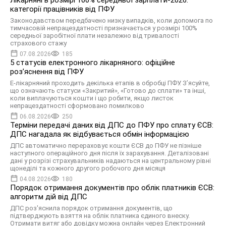
Лікарняні в розмірі 100% середньої зарплати-2026:
категорії працівників від ПФУ
Законодавством передбачено низку випадків, коли допомога по
тимчасовій непрацездатності призначається у розмірі 100%
середньої заробітної плати незалежно від тривалості
страхового стажу
07.08.2026
185
5 статусів електронного лікарняного: офіційне
роз’яснення від ПФУ
Е-лікарняний проходить декілька етапів в обробці ПФУ. З’ясуйте,
що означають статуси «Закритий», «Готово до сплати» та інші,
коли виплачуються кошти і що робити, якщо листок
непрацездатності сформовано помилково
06.08.2026
250
Терміни передачі даних від ДПС до ПФУ про сплату ЄСВ:
ДПС нагадала як відбувається обмін інформацією
ДПС автоматично перераховує кошти ЄСВ до ПФУ не пізніше
наступного операційного дня після їх зарахування. Деталізовані
дані у розрізі страхувальників надаються на центральному рівні
щонеділі та кожного другого робочого дня місяця
04.08.2026
180
Порядок отримання документів про облік платників ЄСВ:
алгоритм дій від ДПС
ДПС роз'яснила порядок отримання документів, що
підтверджують взяття на облік платника єдиного внеску.
Отримати витяг або довідку можна онлайн через Електронний