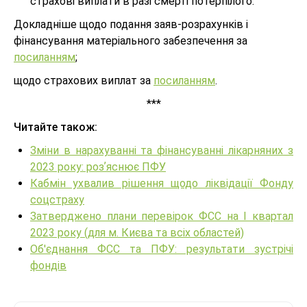
страхові виплати в разі смерті потерпілого.
Докладніше щодо подання заяв-розрахунків і
фінансування матеріального забезпечення за
посиланням
;
щодо страхових виплат за
посиланням
.
***
Читайте також:
Зміни в нарахуванні та фінансуванні лікарняних з
2023 року: розʼяснює ПФУ
Кабмін ухвалив рішення щодо ліквідації Фонду
соцстраху
Затверджено плани перевірок ФСС на І квартал
2023 року (для м. Києва та всіх областей)
Об'єднання ФСС та ПФУ: результати зустрічі
фондів