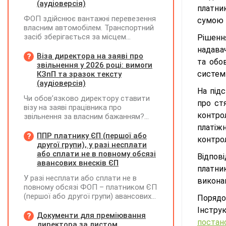
(аудіоверсія)
платни
ФОП здійснює вантажні перевезення
сумою 
власним автомобілем. Транспортний
засіб зберігається за місцем
Рішенн
фактичного проживання перевізника,
надава
договір оренди гаража чи стоянки
Віза директора на заяві про
та обо
відсутній. Яку адресу слід зазначати
звільнення у 2026 році: вимоги
у новому реквізиті ТТН «Місце, де
систем
КЗпП та зразок тексту
зберігається автомобіль»? Чи є
(аудіоверсія)
На під
обов'язковим оформлення договору
Чи обов’язково директору ставити
на місце стоянки?
про ст
візу на заяві працівника про
контро
звільнення за власним бажанням?
Якщо так, який текст візи є бажаним
платіж
згідно з нормами КЗпП?
ППР платнику ЄП (першої або
контро
другої групи), у разі несплати
або сплати не в повному обсязі
Відпов
авансових внесків ЄП
платни
У разі несплати або сплати не в
викона
повному обсязі ФОП – платником ЄП
(першої або другої групи) авансових
Порядо
внесків єдиного податку, за
Інстру
результатами акта перевірки щодо
Документи для преміювання
постан
таких виявлених порушень
директора за листом