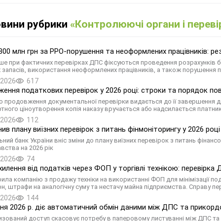
овини рубрики
«Контролюючі органи і переві
00 млн грн за РРО-порушення та неоформлених працівників: резу
ше при фактичних перевірках ДПС фіксуються проведення розрахунків б
 запасів, використання неоформлених працівників, а також порушення 
.2026
617
ення податкових перевірок у 2026 році: строки та порядок по
о продовження документальної перевірки видається до її завершення д
тного ціноутворення копія наказу вручається або надсилається платник
.2026
112
нив плану виїзних перевірок з питань фінмоніторингу у 2026 році
ьний банк України вніс зміни до плану виїзних перевірок з питань фінан
вства на 2026 рік
.2026
74
хилення від податків через ФОП у торгівлі технікою: перевірка
ила компанію з продажу техніки на використанні ФОП для мінімізації по
грн, штрафи на аналогічну суму та нестачу майна підприємства. Справу
.2026
144
пня 2026 р. діє автоматичний обмін даними між ДПС та прикорд
зований доступ скасовує потребу в паперовому листуванні між ДПС