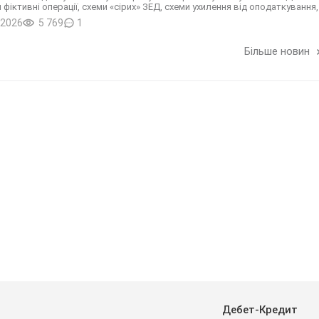
 фіктивні операції, схеми «сірих» ЗЕД, схеми ухилення від оподаткуван
.2026
5 769
1
Більше новин
Дебет-Кредит