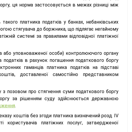
оргу, ця норма застосовується в межах різниці між
 такого платника податків у банках, небанківських
огою стягувача до боржника, що підлягає негайному
тіжній системі за правилами відповідної платіжної
ка або уповноваженої особи) контролюючого органу
а податків в рахунок погашення податкового боргу
ктронних гаманців платника податків на підставі
коштів, доставленої самостійно представником
у з позовом про стягнення суми податкового боргу
 боргу за рішенням суду здійснюється державною
дження
.
казу коштів без згоди платника визначений розд. IV
юті користувачів платіжних послуг, затвердженої