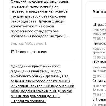
Сучасний трудовий договір (усний,
письмовий, електронний). Як
Усі н
перевести працівників на письмові
трудові договори без порушення
законодавства. Трудові функції і
Штраф 3
компетентності на основі
Найчасті
професійного стандарту без
товарних
дублювання посадової інструкції...
05.08
Продовж
Лектор: Мойсеєнко Т.
Наказ пр
14 серпня, пʼятниця
трансфер
05.08
НБУ змі
Одноденний практичний курс
Націонал
підвищення кваліфікації щодо
законода
військового обліку «Організація та
05.08
Схема у
ведення військового обліку: зміни з
27 червня! Електронний персональний
ДПС викр
1,4 млн 
облік, ведення списків, е-ВОД, звірки
04.08
з ТЦК, повідомлення до ТЦК,
З 1 сер
штрафи та помилки...
Автомати