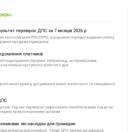
рки»
льтат перевірок ДПС за 7 місяців 2026 р.
ез застосування РРО/ПРРО, порушення порядку ведення обліку
правил продажу підакцизки
відомлення платників
ля недопущення перерви. Наприклад, за перевірками
у не пізніше наступного робочого дня
сового моніторингу, дотримання вимог валютного та санкційного
 ДПС
датків. Під час перевірок зафіксовано необлікований товар на
 передано правоохоронним органам
онниками: які наслідки для громадян
 та Держприкордонслужбою. Тепер ДПС зможе ще швидше