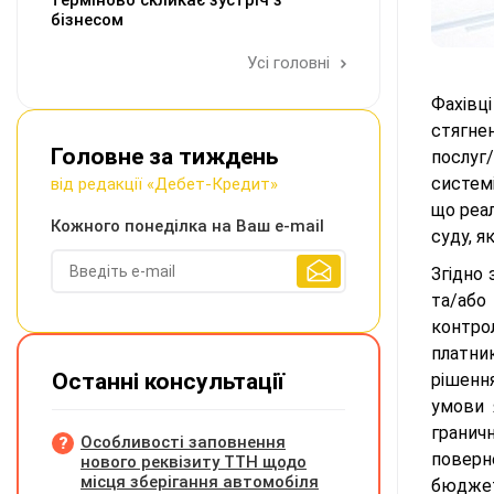
терміново скликає зустріч з
бізнесом
Усі головні
Фахівц
стягне
Головне за тиждень
послуг
системі
від редакції «Дебет-Кредит»
що реа
Кожного понеділка на Ваш e-mail
суду, я
Згідно
та/або
контро
платни
Останні консультації
рішенн
умови 
гранич
Особливості заповнення
поверн
нового реквізиту ТТН щодо
місця зберігання автомобіля
бюджет