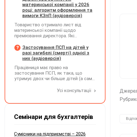
визначається сума штрафу та
материнської компанії у 2026
складається ППР за формою «Ш»
році: алгоритм оформлення та
вимоги КЗпП (аудіоверсія)
Товариство отримало лист від
материнської компанії щодо
преміювання директора. Які
додаткові документи необхідні для
належного оформлення такої премії?
Застосування ПСП на дітей у
разі загибелі (смерті) однієї з
них (аудіоверсія)
Працівниця має право на
застосування ПСП, як така, що
утримує двох чи більше дітей (а саме
- 4 дитини). У червні поточного року
одна дитина загинула. Як надалі
Усі консультації
Джере
правильно застосовувати ПСП?
Рубрик
Працівниця має подати нову заяву на
застосування ПСП?
Семінари для бухгалтерів
Відпо
Сумісники на підприємстві – 2026