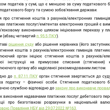
ком податків у сумі, що є меншою за суму податкового б
податкового боргу та сумою зобов’язання держави.
я про стягнення коштів з рахунків/електронних гаманців
чах платіжних послуг/емітентах електронних грошей є вим
в’язковому виконанню шляхом ініціювання переказу у пла
и (абзац четвертий
п. 95.5 ПКУ
).
ставі
рішення суду
або рішення керівника (його заступни
ягнення коштів з рахунків/електронних гаманців платник
люючий орган ініціює стягнення коштів з рахунків/еле
ної інструкції на примусове списання (стягнення) 
люючого органу або надісланої рекомендованим листом.
ідно до
п. 87.11 ПКУ
орган стягнення звертається до суд
ка податку – фізичної особи. Стягнення податкового
вчою службою відповідно до
закону про виконавче прова
к виконання надавачами платіжних послуг дебетового пере
кції про безготівкові розрахунки в національній вал
овою Правління НБУ від 29.07.2022 №163
.