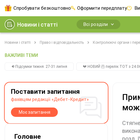
Спробувати безкоштовно
Оформити передплату
Ви
Новини і статті
Всі розділи
Новини і статті
Право і відповідальність
Контролюючі органи і пере
ВАЖЛИВІ ТЕМИ
🔉Підсумки тижня. 27-31 липня
💔 НОВИЙ (!) перелік ТОТ з 24.06
Поставити запитання
Прим
фахівцям редакції «Дебет-Кредит»
мож
Моє запитання
Стягне
викона
Головне
розд. 