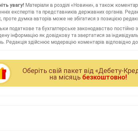
іть увагу!
Матеріали в розділі «Новини», а також коментар
нніх експертів та представників державних органів. Редак
, проте думка авторів може не збігатися з позицією редакц
льки податкове та бухгалтерське законодавство постійно
дену інформацію як довідкову та звертатися за індивідуа
ь. Редакція здійснює модерацію коментарів відповідно до 
Оберiть свiй пакет вiд «Дебету-Кре
на мiсяць
безкоштовно!