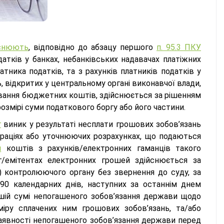
яснюють
, відповідно до абзацу першого
п. 95.3 ПКУ
атків у банках, небанківських надавачах платіжних
тника податків, та з рахунків платників податків у
, відкритих у центральному органі виконавчої влади,
ування бюджетних коштів, здійснюється за рішенням
озмірі суми податкового боргу або його частини.
г
виник у результаті несплати грошових зобов’язань
араціях або уточнюючих розрахунках, що подаються
я
коштів з рахунків/електронних гаманців такого
уг/емітентах електронних грошей здійснюється за
) контролюючого органу без звернення до суду, за
90 календарних днів, наступних за останнім днем
ншій сумі непогашеного зобов’язання держави щодо
іру сплачених ним грошових зобов’язань, та/або
наявності непогашеного зобов’язання держави перед