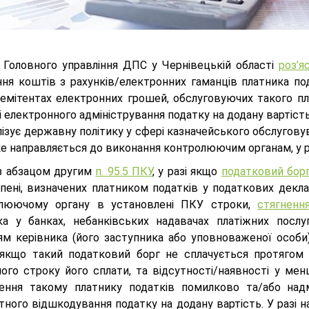
і Головного управління ДПС у Чернівецькій області
роз’
ння коштів з рахунків/електронних гаманців платника под
/емітентах електронних грошей, обслуговуючих такого пла
 електронного адміністрування податку на додану вартість
лізує державну політику у сфері казначейського обслугов
ке направляється до виконання контролюючим органам, у р
 з абзацом другим
п. 95.5 ПКУ
, у разі якщо
податковий бор
 пені, визначених платником податків у податкових декл
люючому органу в установлені ПКУ строки,
стягненн
ка у банках, небанківських надавачах платіжних посл
ям керівника (його заступника або уповноваженої особи
якщо такий податковий борг не сплачується протягом 
ного строку його сплати, та відсутності/наявності у ме
ення такому платнику податків помилково та/або надм
ного відшкодування податку на додану вартість. У разі 