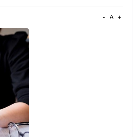
-
A
+