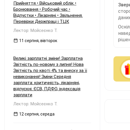
Прийняття • Військовий облік •
Зверн
Бронювання • Робочий час •
сторо
Відпустки • Лікарняні • Звільнення.
даних
Перевірки Держпраці і ТЦК
Оскі
Лектор: Мойсеєнко Т.
наве
рішен
11 серпня, вівторок
Великі зарплатні зміни! Зарплатна
Звітність по-новому з липня! Нова
Звітність по квоті 4% та внеску за її
невиконання! Зміни Середня
зарплата: критичність, лікарняні,
відпускні. ЄСВ, ПДФО, індексація
зарплати
Лектор: Мойсеєнко Т.
12 серпня, середа