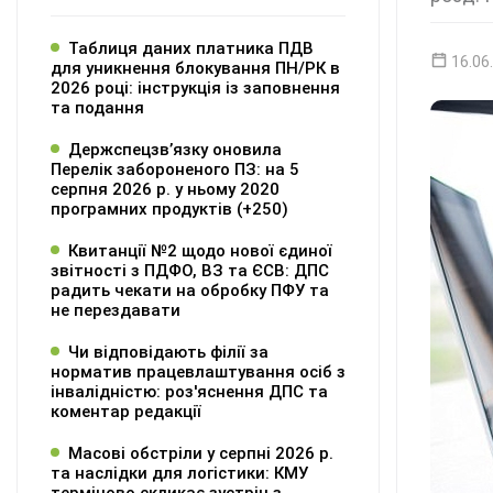
Таблиця даних платника ПДВ
16.06
для уникнення блокування ПН/РК в
2026 році: інструкція із заповнення
та подання
Держспецзв’язку оновила
Перелік забороненого ПЗ: на 5
серпня 2026 р. у ньому 2020
програмних продуктів (+250)
Квитанції №2 щодо нової єдиної
звітності з ПДФО, ВЗ та ЄСВ: ДПС
радить чекати на обробку ПФУ та
не перездавати
Чи відповідають філії за
норматив працевлаштування осіб з
інвалідністю: роз'яснення ДПС та
коментар редакції
Масові обстріли у серпні 2026 р.
та наслідки для логістики: КМУ