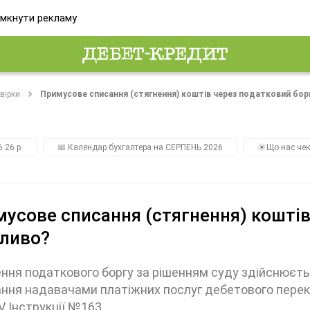
мкнути рекламу
вірки
Примусове списання (стягнення) коштів через податковий бор
.26 р.
📅 Календар бухгалтера на СЕРПЕНЬ 2026
☀️Що нас чек
усове списання (стягнення) коштів
ливо?
ння податкового боргу за рішенням суду здійснює
ння надавачами платіжних послуг дебетового перек
IV Інструкції №163