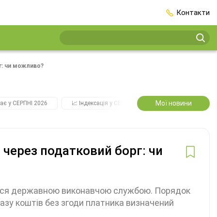
Контакти
г: чи можливо?
Мої новини
ає у СЕРПНІ 2026
📈 Індексація у СЕРПНІ
2️⃣0️⃣2️⃣7️⃣ Усі ключо
 через податковий борг: чи
ться державною виконавчою службою. Порядок
азу коштів без згоди платника визначений