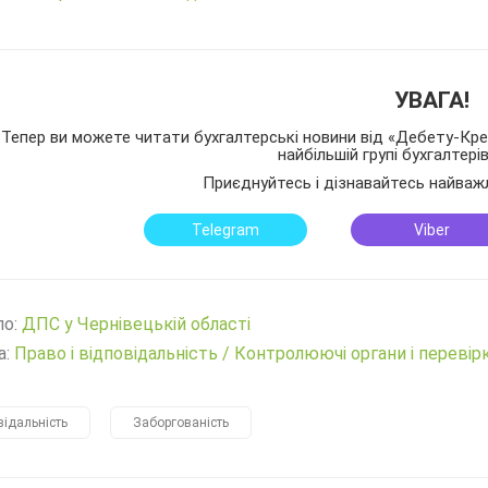
УВАГА!
Тепер ви можете читати бухгалтерські новини від «Дебету-Кред
найбільшій групі бухгалтері
Приєднуйтесь і дізнавайтесь найваж
Telegram
Viber
ло:
ДПС у Чернівецькій області
а:
Право і відповідальність
/
Контролюючі органи і перевір
відальність
Заборгованість