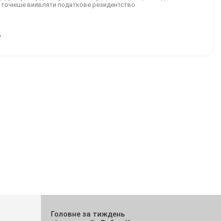
ня, точніше виявляти податкове резидентство
Головне за тиждень