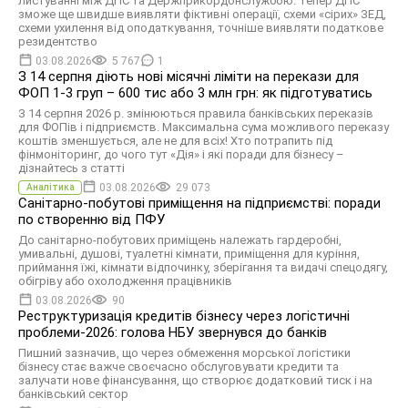
листуванні між ДПС та Держприкордонслужбою. Тепер ДПС
зможе ще швидше виявляти фіктивні операції, схеми «сірих» ЗЕД,
схеми ухилення від оподаткування, точніше виявляти податкове
резидентство
03.08.2026
5 767
1
З 14 серпня діють нові місячні ліміти на перекази для
ФОП 1-3 груп – 600 тис або 3 млн грн: як підготуватись
З 14 серпня 2026 р. змінюються правила банківських переказів
для ФОПів і підприємств. Максимальна сума можливого переказу
коштів зменшується, але не для всіх! Хто потрапить під
фінмоніторинг, до чого тут «Дія» і які поради для бізнесу –
дізнайтесь з статті
03.08.2026
29 073
Аналітика
Санітарно-побутові приміщення на підприємстві: поради
по створенню від ПФУ
До санітарно-побутових приміщень належать гардеробні,
умивальні, душові, туалетні кімнати, приміщення для куріння,
приймання їжі, кімнати відпочинку, зберігання та видачі спецодягу,
обігріву або охолодження працівників
03.08.2026
90
Реструктуризація кредитів бізнесу через логістичні
проблеми-2026: голова НБУ звернувся до банків
Пишний зазначив, що через обмеження морської логістики
бізнесу стає важче своєчасно обслуговувати кредити та
залучати нове фінансування, що створює додатковий тиск і на
банківський сектор