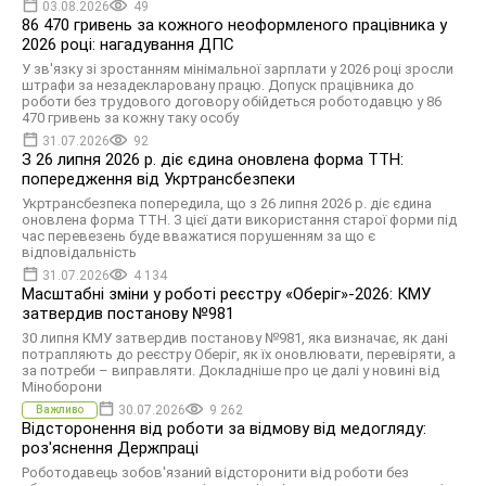
03.08.2026
49
86 470 гривень за кожного неоформленого працівника у
2026 році: нагадування ДПС
У зв'язку зі зростанням мінімальної зарплати у 2026 році зросли
штрафи за незадекларовану працю. Допуск працівника до
роботи без трудового договору обійдеться роботодавцю у 86
470 гривень за кожну таку особу
31.07.2026
92
З 26 липня 2026 р. діє єдина оновлена форма ТТН:
попередження від Укртрансбезпеки
Укртрансбезпека попередила, що з 26 липня 2026 р. діє єдина
оновлена форма ТТН. З цієї дати використання старої форми під
час перевезень буде вважатися порушенням за що є
відповідальність
31.07.2026
4 134
Масштабні зміни у роботі реєстру «Оберіг»-2026: КМУ
затвердив постанову №981
30 липня КМУ затвердив постанову №981, яка визначає, як дані
потрапляють до реєстру Оберіг, як їх оновлювати, перевіряти, а
за потреби – виправляти. Докладніше про це далі у новині від
Міноборони
30.07.2026
9 262
Важливо
Відсторонення від роботи за відмову від медогляду:
роз'яснення Держпраці
Роботодавець зобов'язаний відсторонити від роботи без