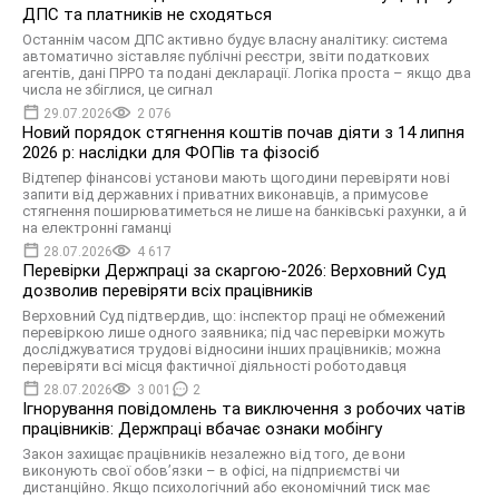
ДПС та платників не сходяться
Останнім часом ДПС активно будує власну аналітику: система
автоматично зіставляє публічні реєстри, звіти податкових
агентів, дані ПРРО та подані декларації. Логіка проста – якщо два
числа не збіглися, це сигнал
29.07.2026
2 076
Новий порядок стягнення коштів почав діяти з 14 липня
2026 р: наслідки для ФОПів та фізосіб
Відтепер фінансові установи мають щогодини перевіряти нові
запити від державних і приватних виконавців, а примусове
стягнення поширюватиметься не лише на банківські рахунки, а й
на електронні гаманці
28.07.2026
4 617
Перевірки Держпраці за скаргою-2026: Верховний Суд
дозволив перевіряти всіх працівників
Верховний Суд підтвердив, що: інспектор праці не обмежений
перевіркою лише одного заявника; під час перевірки можуть
досліджуватися трудові відносини інших працівників; можна
перевіряти всі місця фактичної діяльності роботодавця
28.07.2026
3 001
2
Ігнорування повідомлень та виключення з робочих чатів
працівників: Держпраці вбачає ознаки мобінгу
Закон захищає працівників незалежно від того, де вони
виконують свої обов’язки – в офісі, на підприємстві чи
дистанційно. Якщо психологічний або економічний тиск має