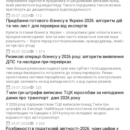
збереження зарплати працівника зі шкідливими умовами праці,
який ухиляється від медогляду. Такого порушника також можна
притягнути до дисциплінарної відповідальності
30.07.2026
112
Придбання готового бізнесу в Україні-2026: алгоритм дій
та чек-лист для перевірки від експертів
Купити готовий бізнес в Україні – спокуслива ідея: клієнти вже є,
процеси налагоджені. Але за нею часто ховається зовсім інша
реальність – борги перед постачальниками, орендодавець, який і
не чув про угоду
30.07.2026
1 074
Ризикові операції бізнесу у 2026 році: алгоритм виявлення
ДПС та наслідки при перевірках
Чим більше ризикових індикаторів має суб’єкт господарювання,
тим вища ймовірність потрапити до плану перевірок. Ризик-
орієнтована система передбачає, що інтенсивність контрольних
заходів залежить не від випадковості, а від оцінки ризиків
29.07.2026
225
7 млн грн штрафів виписано ТЦК юрособам за неподання
даних про транспорт: дані 2026 року
У 2026 році підприємствам ТЦК виписали понад 7 млн грн
штрафів за 5 місяців. Найбільше таких постанов на Київщині; на
Чернігівщині та Сумщині з 2014 року не складено жодної
відомості про автотранспорт
29.07.2026
3 260
Розбіжності в податковій звітності-2026: чому цифри у