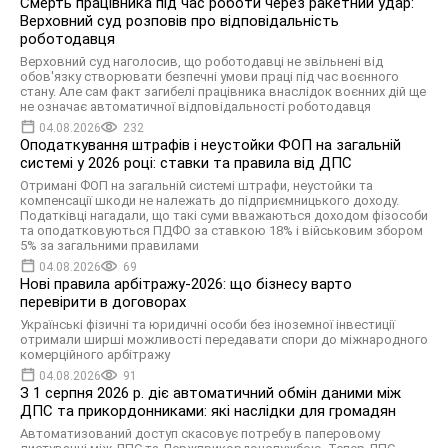
Смерть працівника під час роботи через ракетний удар:
Верховний суд розповів про відповідальність
роботодавця
Верховний суд наголосив, що роботодавці не звільнені від
обов'язку створювати безпечні умови праці під час воєнного
стану. Але сам факт загибелі працівника внаслідок воєнних дій ще
не означає автоматичної відповідальності роботодавця
04.08.2026
232
Оподаткування штрафів і неустойки ФОП на загальній
системі у 2026 році: ставки та правила від ДПС
Отримані ФОП на загальній системі штрафи, неустойки та
компенсації шкоди не належать до підприємницького доходу.
Податківці нагадали, що такі суми вважаються доходом фізособи
та оподатковуються ПДФО за ставкою 18% і військовим збором
5% за загальними правилами
04.08.2026
69
Нові правила арбітражу-2026: що бізнесу варто
перевірити в договорах
Українські фізичні та юридичні особи без іноземної інвестиції
отримали ширші можливості передавати спори до міжнародного
комерційного арбітражу
04.08.2026
91
З 1 серпня 2026 р. діє автоматичний обмін даними між
ДПС та прикордонниками: які наслідки для громадян
Автоматизований доступ скасовує потребу в паперовому