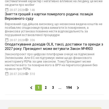
систематичний характер і негативно впливає на людину, це може
свідчити про мобінг
28.07.2026
146
Зняття грошей з картки померлого родича: позиція
Верховного суду
Верховний суд дійшов висновку, що незаконна видача коштів не
позбавляє спадкоємця права вимагати їх повернення, а
фінансова установа повинна нести відповідальність за
порушення встановленої процедури
28.07.2026
336
Оподаткування доходів OLX, таксі, доставки та оренди з
2027 року: Президент може ветувати Закон №4903
Законопроєкт про цифрові платформи очікує на підписання
Зеленським. Але ЄС не підтримує зміни щодо фінансового
моніторингу PEPів за цим законом. Тому Президент може
накласти вето та поверне його в ВРУ на переголосування без
правок про PEPів
28.07.2026
510
1
2
3
...
194