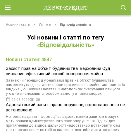
Новини і статті
Усі теги
Відповідальність
Усі новини і статті по тегу
«Відповідальність»
Новин і статей: 4847
Захист прав на об'єкт будівництва: Верховний Суд
визначив ефективний спосіб повернення майна
Зазнаючи перешкод у реалізації прав на об'єкт будівництва,
замовнику слід заявляти позов про визнання майнових прав та їх
віндикацію. Велика Палата ВС наголосила: скасування ланцюга
угод не є належним способом захисту в таких спорах
05.08.2026
30
Адвокатський запит: право порушене, відповідального не
встановлено
Неповне надання інформації за адвокатським запитом можуть
мати ознаки адміністративного правопорушення. Однак для
притягнення до відповідальності недостатньо встановити сам
факт порушення — потрібно належно ідентифікувати посадову