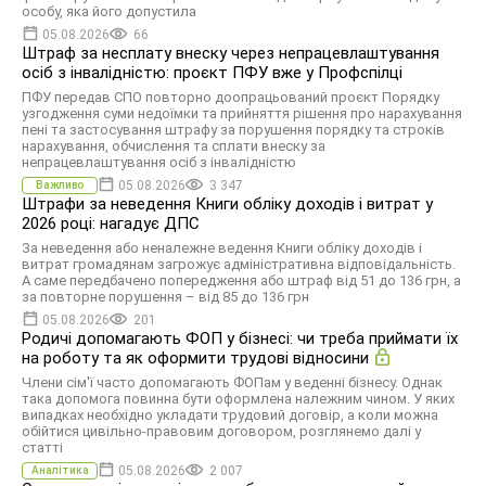
особу, яка його допустила
05.08.2026
66
Штраф за несплату внеску через непрацевлаштування
осіб з інвалідністю: проєкт ПФУ вже у Профспілці
ПФУ передав СПО повторно доопрацьований проєкт Порядку
узгодження суми недоїмки та прийняття рішення про нарахування
пені та застосування штрафу за порушення порядку та строків
нарахування, обчислення та сплати внеску за
непрацевлаштування осіб з інвалідністю
05.08.2026
3 347
Важливо
Штрафи за неведення Книги обліку доходів і витрат у
2026 році: нагадує ДПС
За неведення або неналежне ведення Книги обліку доходів і
витрат громадянам загрожує адміністративна відповідальність.
А саме передбачено попередження або штраф від 51 до 136 грн, а
за повторне порушення – від 85 до 136 грн
05.08.2026
201
Родичі допомагають ФОП у бізнесі: чи треба приймати їх
на роботу та як оформити трудові відносини
Члени сім'ї часто допомагають ФОПам у веденні бізнесу. Однак
така допомога повинна бути оформлена належним чином. У яких
випадках необхідно укладати трудовий договір, а коли можна
обійтися цивільно-правовим договором, розглянемо далі у
статті
05.08.2026
2 007
Аналітика