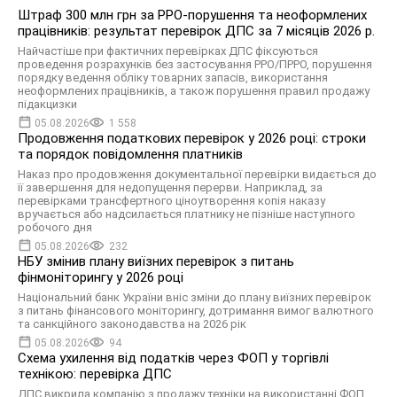
Штраф 300 млн грн за РРО-порушення та неоформлених
працівників: результат перевірок ДПС за 7 місяців 2026 р.
Найчастіше при фактичних перевірках ДПС фіксуються
проведення розрахунків без застосування РРО/ПРРО, порушення
порядку ведення обліку товарних запасів, використання
неоформлених працівників, а також порушення правил продажу
підакцизки
05.08.2026
1 558
Продовження податкових перевірок у 2026 році: строки
та порядок повідомлення платників
Наказ про продовження документальної перевірки видається до
її завершення для недопущення перерви. Наприклад, за
перевірками трансфертного ціноутворення копія наказу
вручається або надсилається платнику не пізніше наступного
робочого дня
05.08.2026
232
НБУ змінив плану виїзних перевірок з питань
фінмоніторингу у 2026 році
Національний банк України вніс зміни до плану виїзних перевірок
з питань фінансового моніторингу, дотримання вимог валютного
та санкційного законодавства на 2026 рік
05.08.2026
94
Схема ухилення від податків через ФОП у торгівлі
технікою: перевірка ДПС
ДПС викрила компанію з продажу техніки на використанні ФОП