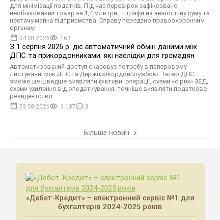
для мінімізації податків. Під час перевірок зафіксовано
необлікований товар на 1,4 млн грн, штрафи на аналогічну суму та
нестачу майна підприємства. Справу передано правоохоронним
органам
04.08.2026
163
З 1 серпня 2026 р. діє автоматичний обмін даними між
ДПС та прикордонниками: які наслідки для громадян
Автоматизований доступ скасовує потребу в паперовому
листуванні між ДПС та Держприкордонслужбою. Тепер ДПС
зможе ще швидше виявляти фіктивні операції, схеми «сірих» ЗЕД,
схеми ухилення від оподаткування, точніше виявляти податкове
резидентство
03.08.2026
6 137
3
Більше новин
«Дебет-Кредит» – електронний сервіс №1 для
бухгалтерів 2024-2025 років