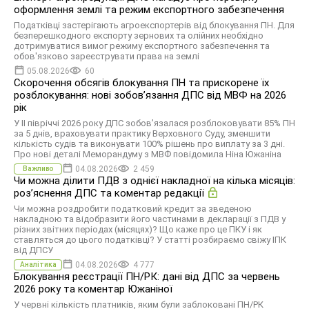
оформлення землі та режим експортного забезпечення
Податківці застерігають агроекспортерів від блокування ПН. Для
безперешкодного експорту зернових та олійних необхідно
дотримуватися вимог режиму експортного забезпечення та
обов'язково зареєструвати права на землі
05.08.2026
60
Скорочення обсягів блокування ПН та прискорене їх
розблокування: нові зобов’язання ДПС від МВФ на 2026
рік
У II півріччі 2026 року ДПС зобов’язалася розблоковувати 85% ПН
за 5 днів, враховувати практику Верховного Суду, зменшити
кількість судів та виконувати 100% рішень про виплату за 3 дні.
Про нові деталі Меморандуму з МВФ повідомила Ніна Южаніна
04.08.2026
2 459
Важливо
Чи можна ділити ПДВ з однієї накладної на кілька місяців:
роз’яснення ДПС та коментар редакції
Чи можна роздробити податковий кредит за зведеною
накладною та відобразити його частинами в декларації з ПДВ у
різних звітних періодах (місяцях)? Що каже про це ПКУ і як
ставляться до цього податківці? У статті розбираємо свіжу ІПК
від ДПСУ
04.08.2026
4 777
Аналітика
Блокування реєстрації ПН/РК: дані від ДПС за червень
2026 року та коментар Южаніної
У червні кількість платників, яким були заблоковані ПН/РК