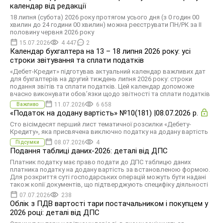
календар від редакції
18 липня (субота) 2026 року протягом усього дня (з 0 годин 00
хвилин до 24 години 00 хвилин) можна реєструвати ПН/РК за ІІ
половину червня 2026 року
15.07.2026
4 447
2
Календар бухгалтера на 13 – 18 липня 2026 року: усі
строки звітування та сплати податків
«Дебет-Кредит» підготував актуальний календар важливих дат
для бухгалтерів на другий тиждень липня 2026 року: строки
подання звітів та сплати податків. Цей календар допоможе
вчасно виконувати обов’язки щодо звітності та сплати податків
11.07.2026
6 658
Важливо
«Податок на додану вартість» №10(181) |08.07.2026 р.
Сто вісімдесят перший лист тематичної розсилки «Дебету-
Кредиту», яка присвячена виключно податку на додану вартість
08.07.2026
4
Підсумки
Подання таблиці даних-2026: деталі від ДПС
Платник податку має право подати до ДПС таблицю даних
платника податку на додану вартість за встановленою формою.
Для розкриття суті господарських операцій можуть бути надані
також копії документів, що підтверджують специфіку діяльності
07.07.2026
238
Облік з ПДВ вартості тари постачальником і покупцем у
2026 році: деталі від ДПС