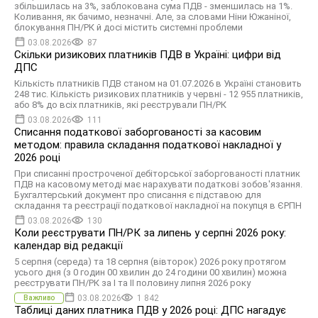
збільшилась на 3%, заблокована сума ПДВ - зменшилась на 1%.
Коливання, як бачимо, незначні. Але, за словами Ніни Южаніної,
блокування ПН/РК й досі містить системні проблеми
03.08.2026
87
Скільки ризикових платників ПДВ в Україні: цифри від
ДПС
Кількість платників ПДВ станом на 01.07.2026 в Україні становить
248 тис. Кількість ризикових платників у червні - 12 955 платників,
або 8% до всіх платників, які реєстрували ПН/РК
03.08.2026
111
Списання податкової заборгованості за касовим
методом: правила складання податкової накладної у
2026 році
При списанні простроченої дебіторської заборгованості платник
ПДВ на касовому методі має нарахувати податкові зобов'язання.
Бухгалтерський документ про списання є підставою для
складання та реєстрації податкової накладної на покупця в ЄРПН
03.08.2026
130
Коли реєструвати ПН/РК за липень у серпні 2026 року:
календар від редакції
5 серпня (середа) та 18 серпня (вівторок) 2026 року протягом
усього дня (з 0 годин 00 хвилин до 24 години 00 хвилин) можна
реєструвати ПН/РК за І та ІІ половину липня 2026 року
03.08.2026
1 842
Важливо
Таблиці даних платника ПДВ у 2026 році: ДПС нагадує