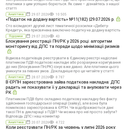
платники з цим успішно борються. Як саме – дізнайтесь з нашої
статті
29.07.2026
10 505
Аналітика
«Податок на додану вартість» №11(182) |29.07.2026 р.
Сто вісімдесят другий лист тематичної розсилки «Дебету-
Кредиту», яка присвячена виключно податку на додану вартість
29.07.2026
43
Підсумки
Блокування реєстрації ПН/РК у 2026 році: алгоритми
моніторингу від ДПС та поради щодо мінімізації ризиків
Відмова податківців реєструвати в Єдиному реєстрі надіслані
платником ПДВ податкові накладні або розрахунки коригування
до них (блокування ПН/РК) існує вже давно. Але платники цього
уникнути за певних умов. Докладніше про це читайте у статті
28.07.2026
8 787
Аналітика
В ЄРПН зареєстрована зайва податкова накладна: ДПС
радить не показувати її у декларації та анулювати через
РК
Платником ПДВ було складено податкову накладну без факту
здійснення господарської операції (зайву), але вона була
помилково зареєстрована в ЄРПН. Чи відображаються дані
такої ПН в декларації з ПДВ? Чи можна про неї просто забути?
Відповідь ДПС і наш коментар
20.07.2026
4 722
Аналітика
Коли реєструвати ПН/РК за червень у липні 2026 року: