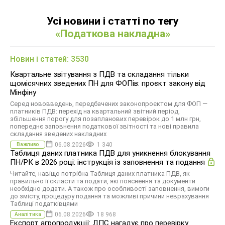
Усі новини і статті по тегу
«Податкова накладна»
Новин і статей: 3530
Квартальне звітування з ПДВ та складання тільки
щомісячних зведених ПН для ФОПів: проєкт закону від
Мінфіну
Серед нововведень, передбачених законопроєктом для ФОП —
платників ПДВ: перехід на квартальний звітний період,
збільшення порогу для позапланових перевірок до 1 млн грн,
попереднє заповнення податкової звітності та нові правила
складання зведених накладних
06.08.2026
1 340
Важливо
Таблиця даних платника ПДВ для уникнення блокування
ПН/РК в 2026 році: інструкція із заповнення та подання
Читайте, навіщо потрібна Таблиця даних платника ПДВ, як
правильно її скласти та подати, які пояснення та документи
необхідно додати. А також про особливості заповнення, вимоги
до змісту, процедуру подання та можливі причини неврахування
Таблиці податківцями
06.08.2026
18 968
Аналітика
Експорт агропродукції: ДПС нагадує про перевірку