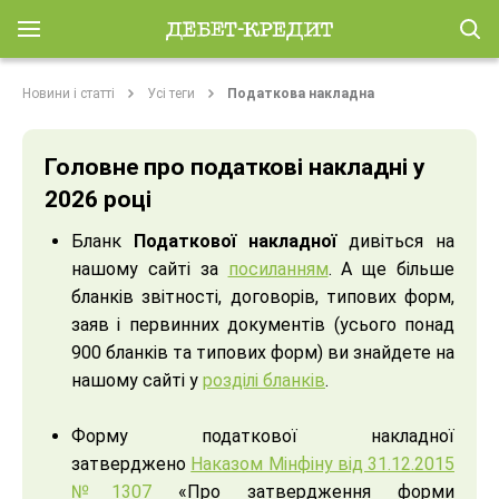
Новини і статті
Усі теги
Податкова накладна
Головне про податкові накладні у
2026 році
Бланк
Податкової накладної
дивіться на
нашому сайті за
посиланням
. А ще більше
бланків звітності, договорів, типових форм,
заяв і первинних документів (усього понад
900 бланків та типових форм) ви знайдете на
нашому сайті у
розділі бланків
.
Форму податкової накладної
затверджено
Наказом Мінфіну від 31.12.2015
№1307
«Про затвердження форми