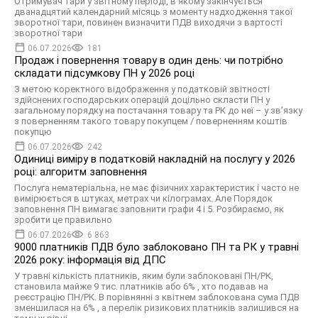
Отримувач тари у звітному періоді, в якому закінчується
дванадцятий календарний місяць з моменту надходження такої
зворотної тари, повинен визначити ПДВ виходячи з вартості
зворотної тари
06.07.2026
181
Продаж і повернення товару в один день: чи потрібно
складати підсумкову ПН у 2026 році
З метою коректного відображення у податковій звітності
здійснених господарських операцій доцільно скласти ПН у
загальному порядку на постачання товару та РК до неї – у звʼязку
з поверненням такого товару покупцем / поверненням коштів
покупцю
06.07.2026
242
Одиниці виміру в податковій накладній на послугу у 2026
році: алгоритм заповнення
Послуга нематеріальна, не має фізичних характеристик і часто не
вимірюється в штуках, метрах чи кілограмах. Але Порядок
заповнення ПН вимагає заповнити графи 4 і 5. Розбираємо, як
зробити це правильно
06.07.2026
6 863
9000 платників ПДВ було заблоковано ПН та РК у травні
2026 року: інформація від ДПС
У травні кількість платників, яким були заблоковані ПН/РК,
становила майже 9 тис. платників або 6% , хто подавав на
реєстрацію ПН/РК. В порівнянні з квітнем заблокована сума ПДВ
зменшилася на 6% , а перелік ризикових платників залишився на