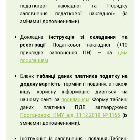
податкової накладної та Порядку
заповнення податкової накладної» (із
змінами і доповненнями).
Докладна
інструкція зі складання та
реєстрації
Податкової накладної (+10
прикладів заповнення ПН) – за
цим
посиланням
.
Бланк
таблиці даних платника податку на
додану вартість
, терміни її подання, а також
іншу корисну інформацію дивіться на
нашому сайті за
посиланням
. Форму таблиці
даних платника ПДВ затверджено
Постановою КМУ від 11.12.2019 №1165
(із
змінами і доповненнями).
Інструкцію із заповнення і подання Таблиці