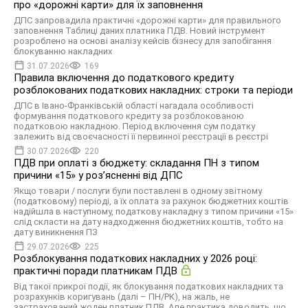
про «дорожні карти» для їх заповнення
ДПС запровадила практичні «дорожні карти» для правильного
заповнення Таблиці даних платника ПДВ. Новий інструмент
розроблено на основі аналізу кейсів бізнесу для запобігання
блокуванню накладних
31.07.2026
169
Правила включення до податкового кредиту
розблокованих податкових накладних: строки та періоди
ДПС в Івано-Франківській області нагадала особливості
формування податкового кредиту за розблокованою
податковою накладною. Період включення сум податку
залежить від своєчасності її первинної реєстрації в реєстрі
30.07.2026
220
ПДВ при оплаті з бюджету: складання ПН з типом
причини «15» у розʼясненні від ДПС
Якщо товари / послуги були поставлені в одному звітному
(податковому) періоді, а їх оплата за рахунок бюджетних коштів
надійшла в наступному, податкову накладну з типом причини «15»
слід скласти на дату надходження бюджетних коштів, тобто на
дату виникнення ПЗ
29.07.2026
225
Розблокування податкових накладних у 2026 році:
практичні поради платникам ПДВ
Від такої прикрої події, як блокування податкових накладних та
розрахунків коригувань (далі – ПН/РК), на жаль, не
застрахований жоден платник ПДВ. Але практика доводить, що