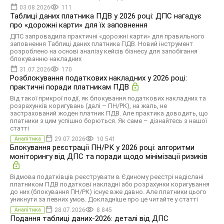
03.08.2026
111
Таблиці даних платника ПДВ у 2026 році: ДПС нагадує
про «дорожні карти» для їх заповнення
ДПС запровадила практичні «дорожні карти» для правильного
заповнення Таблиці даних платника ПДВ. Новий інструмент
розроблено на основі аналізу кейсів бізнесу для запобігання
блокуванню накладних
31.07.2026
170
Розблокування податкових накладних у 2026 році:
практичні поради платникам ПДВ
Від такої прикрої події, як блокування податкових накладних та
розрахунків коригувань (далі – ПН/РК), на жаль, не
застрахований жоден платник ПДВ. Але практика доводить, що
платники з цим успішно борються. Як саме – дізнайтесь з нашої
статті
29.07.2026
10 541
Аналітика
Блокування реєстрації ПН/РК у 2026 році: алгоритми
моніторингу від ДПС та поради щодо мінімізації ризиків
Відмова податківців реєструвати в Єдиному реєстрі надіслані
платником ПДВ податкові накладні або розрахунки коригування
до них (блокування ПН/РК) існує вже давно. Але платники цього
уникнути за певних умов. Докладніше про це читайте у статті
28.07.2026
8 845
Аналітика
Подання таблиці даних-2026: деталі від ДПС