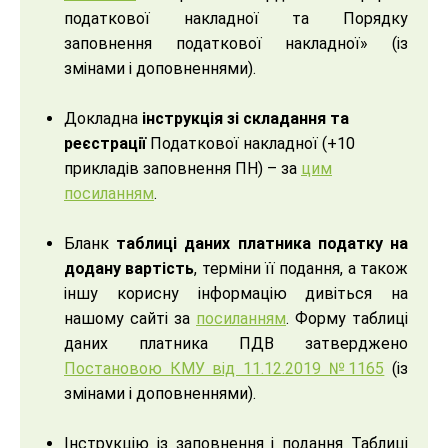
податкової накладної та Порядку
заповнення податкової накладної» (із
змінами і доповненнями).
Докладна
інструкція зі складання та
реєстрації
Податкової накладної (+10
прикладів заповнення ПН) – за
цим
посиланням
.
Бланк
таблиці даних платника податку на
додану вартість
, терміни її подання, а також
іншу корисну інформацію дивіться на
нашому сайті за
посиланням
. Форму таблиці
даних платника ПДВ затверджено
Постановою КМУ від 11.12.2019 №1165
(із
змінами і доповненнями).
Інструкцію із заповнення і подання Таблиці