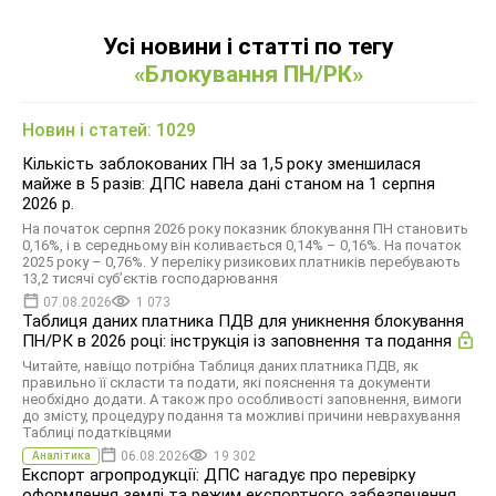
Усі новини і статті по тегу
«Блокування ПН/РК»
Новин і статей: 1029
Кількість заблокованих ПН за 1,5 року зменшилася
майже в 5 разів: ДПС навела дані станом на 1 серпня
2026 р.
На початок серпня 2026 року показник блокування ПН становить
0,16%, і в середньому він коливається 0,14% – 0,16%. На початок
2025 року – 0,76%. У переліку ризикових платників перебувають
13,2 тисячі суб’єктів господарювання
07.08.2026
1 073
Таблиця даних платника ПДВ для уникнення блокування
ПН/РК в 2026 році: інструкція із заповнення та подання
Читайте, навіщо потрібна Таблиця даних платника ПДВ, як
правильно її скласти та подати, які пояснення та документи
необхідно додати. А також про особливості заповнення, вимоги
до змісту, процедуру подання та можливі причини неврахування
Таблиці податківцями
06.08.2026
19 302
Аналітика
Експорт агропродукції: ДПС нагадує про перевірку
оформлення землі та режим експортного забезпечення