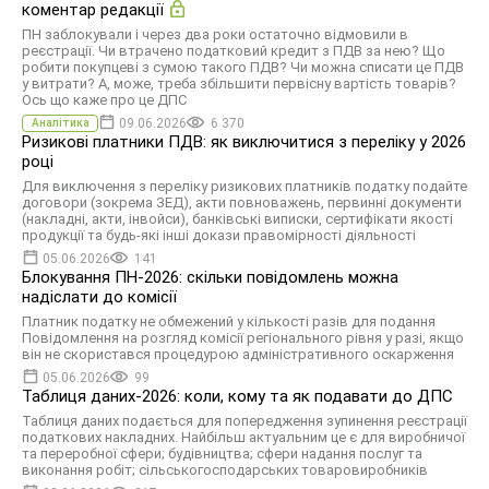
коментар редакції
ПН заблокували і через два роки остаточно відмовили в
реєстрації. Чи втрачено податковий кредит з ПДВ за нею? Що
робити покупцеві з сумою такого ПДВ? Чи можна списати це ПДВ
у витрати? А, може, треба збільшити первісну вартість товарів?
Ось що каже про це ДПС
09.06.2026
6 370
Аналітика
Ризикові платники ПДВ: як виключитися з переліку у 2026
році
Для виключення з переліку ризикових платників податку подайте
договори (зокрема ЗЕД), акти повноважень, первинні документи
(накладні, акти, інвойси), банківські виписки, сертифікати якості
продукції та будь-які інші докази правомірності діяльності
05.06.2026
141
Блокування ПН-2026: скільки повідомлень можна
надіслати до комісії
Платник податку не обмежений у кількості разів для подання
Повідомлення на розгляд комісії регіонального рівня у разі, якщо
він не скористався процедурою адміністративного оскарження
05.06.2026
99
Таблиця даних-2026: коли, кому та як подавати до ДПС
Таблиця даних подається для попередження зупинення реєстрації
податкових накладних. Найбільш актуальним це є для виробничої
та переробної сфери; будівництва; сфери надання послуг та
виконання робіт; сільськогосподарських товаровиробників