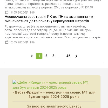
Повідомлення про подання інформації та копій документів щодо
невідповідності критеріям ризиковості подається в
електронному вигляді у форматі XML за формою J(F)13149
18.05.2026
169
Несвоєчасна реєстрація РК до ПН на зменшення: як
визначається дата початку нарахування штрафів
Розрахунок штрафів за порушення граничних термінів,
встановлених для реєстрації РК до ПН на зменшення суми
компенсації вартості товарів/послуг їх постачальнику
здійснюється з дати отримання такого РК отримувачем товарів
12.05.2026
186
1
2
3
...
42
«Дебет-Кредит» – електронний сервіс №1 для
бухгалтерів 2024-2025 років
За версією аналітичного центру