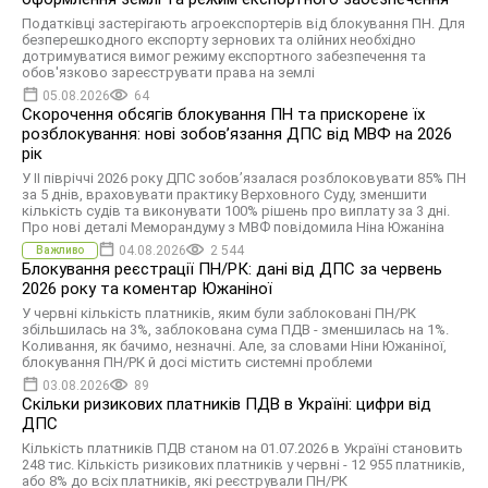
Податківці застерігають агроекспортерів від блокування ПН. Для
безперешкодного експорту зернових та олійних необхідно
дотримуватися вимог режиму експортного забезпечення та
обов'язково зареєструвати права на землі
05.08.2026
64
Скорочення обсягів блокування ПН та прискорене їх
розблокування: нові зобов’язання ДПС від МВФ на 2026
рік
У II півріччі 2026 року ДПС зобов’язалася розблоковувати 85% ПН
за 5 днів, враховувати практику Верховного Суду, зменшити
кількість судів та виконувати 100% рішень про виплату за 3 дні.
Про нові деталі Меморандуму з МВФ повідомила Ніна Южаніна
04.08.2026
2 544
Важливо
Блокування реєстрації ПН/РК: дані від ДПС за червень
2026 року та коментар Южаніної
У червні кількість платників, яким були заблоковані ПН/РК
збільшилась на 3%, заблокована сума ПДВ - зменшилась на 1%.
Коливання, як бачимо, незначні. Але, за словами Ніни Южаніної,
блокування ПН/РК й досі містить системні проблеми
03.08.2026
89
Скільки ризикових платників ПДВ в Україні: цифри від
ДПС
Кількість платників ПДВ станом на 01.07.2026 в Україні становить
248 тис. Кількість ризикових платників у червні - 12 955 платників,
або 8% до всіх платників, які реєстрували ПН/РК