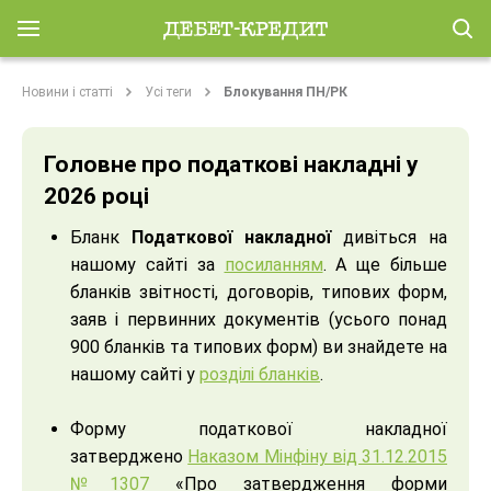
Новини і статті
Усі теги
Блокування ПН/РК
Головне про податкові накладні у
2026 році
Бланк
Податкової накладної
дивіться на
нашому сайті за
посиланням
. А ще більше
бланків звітності, договорів, типових форм,
заяв і первинних документів (усього понад
900 бланків та типових форм) ви знайдете на
нашому сайті у
розділі бланків
.
Форму податкової накладної
затверджено
Наказом Мінфіну від 31.12.2015
№1307
«Про затвердження форми