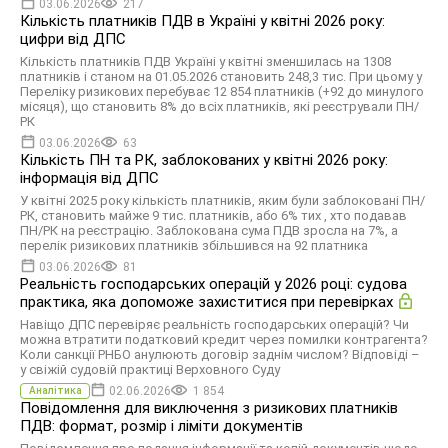
03.06.2026
217
Кількість платників ПДВ в Україні у квітні 2026 року:
цифри від ДПС
Кількість платників ПДВ Україні у квітні зменшилась на 1308
платників і станом на 01.05.2026 становить 248,3 тис. При цьому у
Переліку ризикових перебуває 12 854 платників (+92 до минулого
місяця), що становить 8% до всіх платників, які реєстрували ПН/
РК
03.06.2026
63
Кількість ПН та РК, заблокованих у квітні 2026 року:
інформація від ДПС
У квітні 2025 року кількість платників, яким були заблоковані ПН/
РК, становить майже 9 тис. платників, або 6% тих , хто подавав
ПН/РК на реєстрацію. Заблокована сума ПДВ зросла на 7%, а
перелік ризикових платників збільшився на 92 платника
03.06.2026
81
Реальність господарських операцій у 2026 році: судова
практика, яка допоможе захиститися при перевірках
Навіщо ДПС перевіряє реальність господарських операцій? Чи
можна втратити податковий кредит через помилки контрагента?
Коли санкції РНБО анулюють договір заднім числом? Відповіді –
у свіжій судовій практиці Верховного Суду
02.06.2026
1 854
Аналітика
Повідомлення для виключення з ризикових платників
ПДВ: формат, розмір і ліміти документів