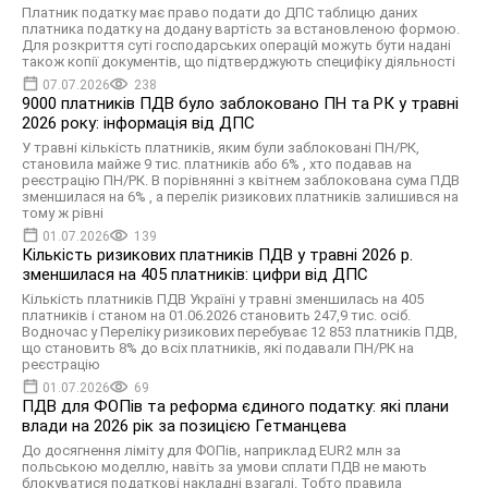
Платник податку має право подати до ДПС таблицю даних
платника податку на додану вартість за встановленою формою.
Для розкриття суті господарських операцій можуть бути надані
також копії документів, що підтверджують специфіку діяльності
07.07.2026
238
9000 платників ПДВ було заблоковано ПН та РК у травні
2026 року: інформація від ДПС
У травні кількість платників, яким були заблоковані ПН/РК,
становила майже 9 тис. платників або 6% , хто подавав на
реєстрацію ПН/РК. В порівнянні з квітнем заблокована сума ПДВ
зменшилася на 6% , а перелік ризикових платників залишився на
тому ж рівні
01.07.2026
139
Кількість ризикових платників ПДВ у травні 2026 р.
зменшилася на 405 платників: цифри від ДПС
Кількість платників ПДВ Україні у травні зменшилась на 405
платників і станом на 01.06.2026 становить 247,9 тис. осіб.
Водночас у Переліку ризикових перебуває 12 853 платників ПДВ,
що становить 8% до всіх платників, які подавали ПН/РК на
реєстрацію
01.07.2026
69
ПДВ для ФОПів та реформа єдиного податку: які плани
влади на 2026 рік за позицією Гетманцева
До досягнення ліміту для ФОПів, наприклад EUR2 млн за
польською моделлю, навіть за умови сплати ПДВ не мають
блокуватися податкові накладні взагалі. Тобто правила