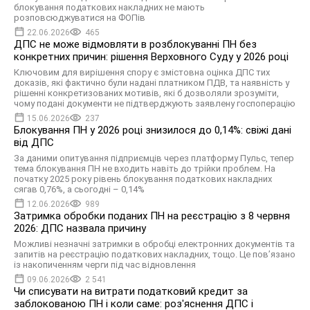
блокування податкових накладних не мають
розповсюджуватися на ФОПів
22.06.2026
465
ДПС не може відмовляти в розблокуванні ПН без
конкретних причин: рішення Верховного Суду у 2026 році
Ключовим для вирішення спору є змістовна оцінка ДПС тих
доказів, які фактично були надані платником ПДВ, та наявність у
рішенні конкретизованих мотивів, які б дозволяли зрозуміти,
чому подані документи не підтверджують заявлену госпоперацію
15.06.2026
237
Блокування ПН у 2026 році знизилося до 0,14%: свіжі дані
від ДПС
За даними опитування підприємців через платформу Пульс, тепер
тема блокування ПН не входить навіть до трійки проблем. На
початку 2025 року рівень блокування податкових накладних
сягав 0,76%, а сьогодні – 0,14%
12.06.2026
989
Затримка обробки поданих ПН на реєстрацію з 8 червня
2026: ДПС назвала причину
Можливі незначні затримки в обробці електронних документів та
запитів на реєстрацію податкових накладних, тощо. Це пов’язано
із накопиченням черги під час відновлення
09.06.2026
2 541
Чи списувати на витрати податковий кредит за
заблокованою ПН і коли саме: роз'яснення ДПС і