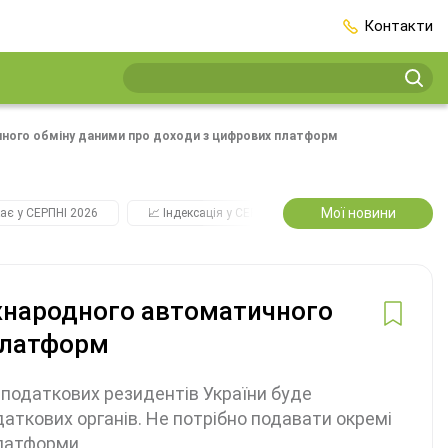
Контакти
ного обміну даними про доходи з цифрових платформ
Мої новини
ає у СЕРПНІ 2026
📈 Індексація у СЕРПНІ
2️⃣0️⃣2️⃣7️⃣ Усі ключо
жнародного автоматичного
платформ
податкових резидентів України буде
аткових органів. Не потрібно подавати окремі
платформи