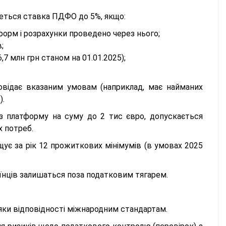
меться ставка ПДФО до 5%, якщо:
орм і розрахунки проведено через нього;
;
,7 млн грн станом на 01.01.2025);
овідає вказаним умовам (наприклад, має найманих
).
з платформу на суму до 2 тис євро, допускається
х потреб.
щує за рік 12 прожиткових мінімумів (в умовах 2025
аїнців залишаться поза податковим тягарем.
яки відповідності міжнародним стандартам.