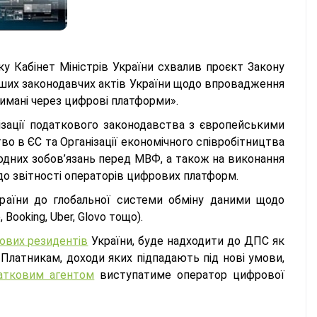
ку Кабінет Міністрів України схвалив проєкт Закону
нших законодавчих актів України щодо впровадження
имані через цифрові платформи».
зації податкового законодавства з європейськими
о в ЄС та Організації економічного співробітництва
одних зобов’язань перед МВФ, а також на виконання
о звітності операторів цифрових платформ.
раїни до глобальної системи обміну даними щодо
Booking, Uber, Glovo тощо).
ових резидентів
України, буде надходити до ДПС як
. Платникам, доходи яких підпадають під нові умови,
атковим агентом
виступатиме оператор цифрової