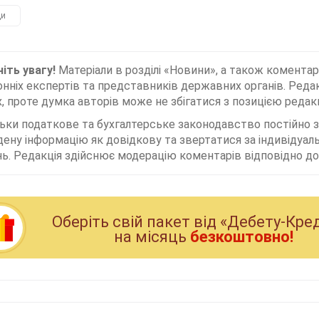
ди
іть увагу!
Матеріали в розділі «Новини», а також коментар
нніх експертів та представників державних органів. Редак
, проте думка авторів може не збігатися з позицією редакц
льки податкове та бухгалтерське законодавство постійно
дену інформацію як довідкову та звертатися за індивідуа
ь. Редакція здійснює модерацію коментарів відповідно до 
Оберiть свiй пакет вiд «Дебету-Кре
на мiсяць
безкоштовно!