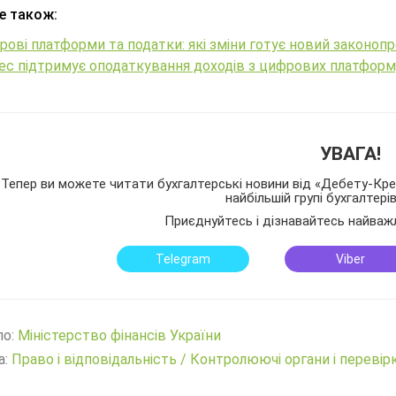
е також:
ові платформи та податки: які зміни готує новий законоп
нес підтримує оподаткування доходів з цифрових платфор
УВАГА!
Тепер ви можете читати бухгалтерські новини від «Дебету-Кред
найбільшій групі бухгалтері
Приєднуйтесь і дізнавайтесь найваж
Telegram
Viber
ло:
Міністерство фінансів України
а:
Право і відповідальність
/
Контролюючі органи і перевір