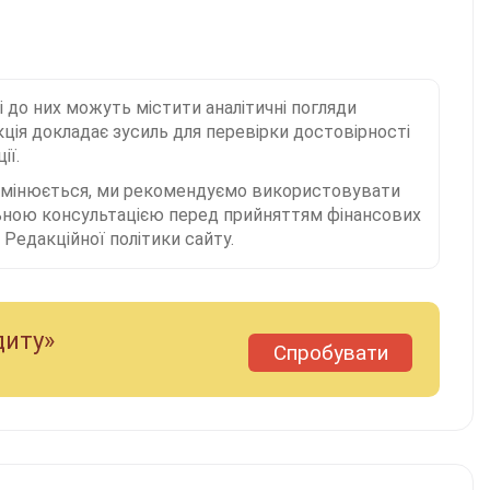
і до них можуть містити аналітичні погляди
ція докладає зусиль для перевірки достовірності
ії.
 змінюється, ми рекомендуємо використовувати
льною консультацією перед прийняттям фінансових
Редакційної політики сайту.
диту»
Спробувати