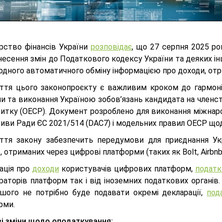
ерство фінансів України
розповідає
, що 27 серпня 2025 ро
несення змін до Податкового кодексу України та деяких і
одного автоматичного обміну інформацією про доходи, отр
ття цього законопроєкту є важливим кроком до гармоні
 та виконання Україною зобов’язань кандидата на членств
витку (ОЕСР). Документ розроблено для виконання міжнар
иви Ради ЄС 2021/514 (DAC7) і модельних правил ОЕСР щод
ття закону забезпечить передумови для приєднання Ук
, отриманих через цифрові платформи (таких як Bolt, Airbnb, 
ація про
доходи
користувачів цифрових платформ,
податк
раторів платформ так і від іноземних податкових органів
ьшого не потрібно буде подавати окремі декларації,
под
рми.
і зміни щодо оподаткування: