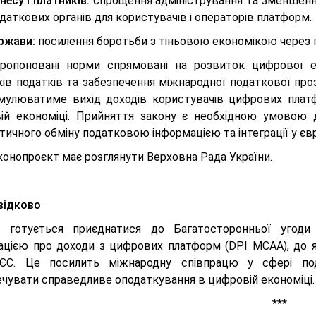
несу і платників:
спрощення адміністрування та зменшення
даткових органів для користувачів і операторів платформ.
ржави:
посилення боротьби з тіньовою економікою через п
пропоновані норми спрямовані на розвиток цифрової е
ків податків та забезпечення міжнародної податкової про
мулюватиме вихід доходів користувачів цифрових платфо
ій економіці. Прийняття закону є необхідною умовою 
ичного обміну податковою інформацією та інтеграції у єв
конопроєкт має розглянути Верховна Рада України.
відково
а готується приєднатися до Багатосторонньої угоди
ацією про доходи з цифрових платформ (DPI MCAA), до я
ЄС. Це посилить міжнародну співпрацю у сфері под
ечувати справедливе оподаткування в цифровій економіці.
***