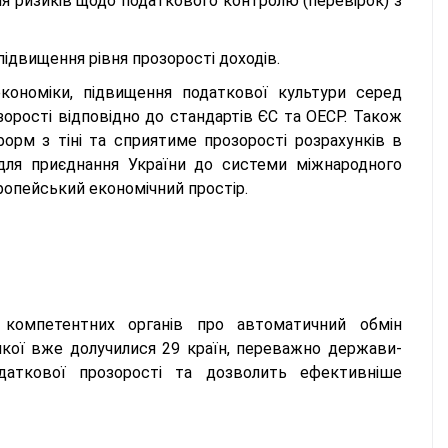
 ризиків щодо податкового контролю (перевірок) з
ідвищення рівня прозорості доходів.
кономіки, підвищення податкової культури серед
зорості відповідно до стандартів ЄС та ОЕСР. Також
рм з тіні та сприятиме прозорості розрахунків в
для приєднання України до системи міжнародного
ропейський економічний простір.
 компетентних органів про автоматичний обмін
кої вже долучилися 29 країн, переважно держави-
аткової прозорості та дозволить ефективніше