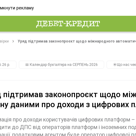
мкнути рекламу
вірки
Уряд підтримав законопроєкт щодо міжнародного автоматич
.26 р.
📅 Календар бухгалтера на СЕРПЕНЬ 2026
☀️Що нас чек
 підтримав законопроєкт щодо мі
ну даними про доходи з цифрових 
ація про доходи користувачів цифрових платформ – 
ити до ДПС від операторів платформ і іноземних под
ації, податковим агентом буде оператор цифрової 