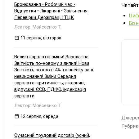
Бронювання • Робочий час •
Читайт
Відпустки • Лікарняні • Звільнення.
Цифр
Перевірки Держпраці і ТЦК
Біз
Лектор: Мойсеєнко Т.
11 серпня, вівторок
Великі зарплатні зміни! Зарплатна
Звітність по-новому з липня! Нова
Звітність по квоті 4% та внеску за її
невиконання! Зміни Середня
зарплата: критичність, лікарняні,
відпускні. ЄСВ, ПДФО, індексація
зарплати
Лектор: Мойсеєнко Т.
12 серпня, середа
Джере
Рубрик
Сучасний трудовий договір (усний,