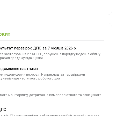
рки»
льтат перевірок ДПС за 7 місяців 2026 р.
ез застосування РРО/ПРРО, порушення порядку ведення обліку
правил продажу підакцизки
відомлення платників
ля недопущення перерви. Наприклад, за перевірками
у не пізніше наступного робочого дня
сового моніторингу, дотримання вимог валютного та санкційного
 ДПС
датків. Під час перевірок зафіксовано необлікований товар на