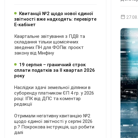
Квитанції №2 щодо нової єдиної
27.08
звітності вже надходять: перевірте
Е-кабінет
Квартальне звітування з ПДВ та
складання тільки щомісячних
зведених ПН для ФОПів: проєкт
закону від Мінфіну
19 серпня – граничний строк
сплати податків за ІI квартал 2026
року
Наслідки здачі земельної ділянки в
суборенду платником ЄП 4 гр. у 2026
році: ІПК від ДПС та коментар
редакції
Отримали негативну квитанцію №2
щодо єдиної звітності у серпні 2026
р.? Покрокова інструкція, що робити
далі