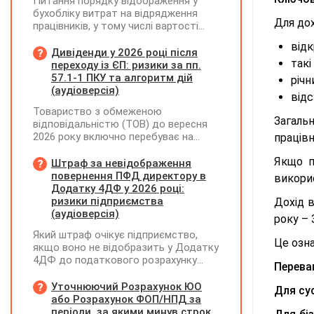
Питання порядку відображення у
бухобліку витрат на відрядження
Для дох
працівників, у тому числі вартості
проживання в готелі, яке сплачено з
відк
карткового рахунку працівника та
Дивіденди у 2026 році після
такі
підтвердження таких операцій
переходу із ЄП: ризики за пп.
первинними документами, належать
57.1-1 ПКУ та алгоритм дій
річн
до компетенції Мінфіну
(аудіоверсія)
відс
Товариство з обмеженою
Загаль
відповідальністю (ТОВ) до вересня
2026 року включно перебуває на
працівн
спрощеній системі оподаткування
Якщо п
(єдиний податок, 3 група, ставка 5%,
Штраф за невідображення
неплатник ПДВ). З 1 жовтня 2026
повернення ПФД директору в
викорис
року підприємство переходить на
Додатку 4ДФ у 2026 році:
загальну систему оподаткування
ризики підприємства
Дохід 
(стає платником податку на
(аудіоверсія)
року – 
прибуток). За результатами
Який штраф очікує підприємство,
діяльності у періоді 2024–2025 років
Це озна
якщо воно не відобразить у Додатку
(під час перебування на спрощеній
4ДФ до податкового розрахунку
системі) підприємство отримало
Перева
повернення поворотної фінансової
чистий прибуток, сума
допомоги (ПФД) директору?
Уточнюючий Розрахунок ЮО
нерозподіленого прибутку в балансі
Для су
або Розрахунок ФОП/НПД за
становить 18 млн грн. Наприкінці
періоди, за якими минув строк
2026 року (вже після переходу на