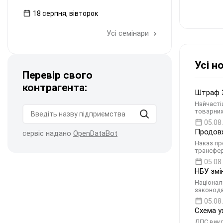
18 серпня, вівторок
Усі семінари
Усі н
Перевір свого
контрагента:
Штраф 3
Найчасті
товарних
05.08
Продовж
сервіс надано
OpenDataBot
Наказ пр
трансфер
05.08
НБУ змі
Націонал
законода
05.08
Схема у
ДПС викр