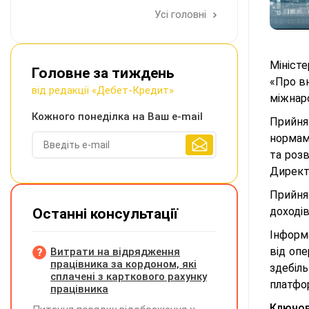
Усі головні
Мініст
Головне за тиждень
«Про в
від редакції «Дебет-Кредит»
міжнар
Кожного понеділка на Ваш e-mail
Прийня
нормами
та роз
Директ
Прийня
доходів
Останні консультації
Інформ
від опе
Витрати на відрядження
працівника за кордоном, які
здебіл
сплачені з карткового рахунку
платфо
працівника
Ключов