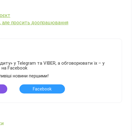
роєкт
м, але просить доопрацювання
иту» у Telegram та VIBER, а обговорювати їх – у
в на Facebook
ливіші новини першими!
Facebook
ки