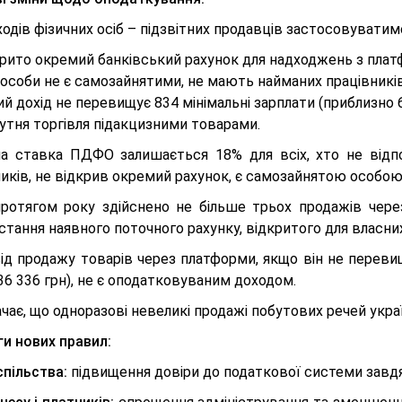
одів фізичних осіб – підзвітних продавців застосовувати
рито окремий банківський рахунок для надходжень з платф
 особи не є самозайнятими, не мають найманих працівників
ий дохід не перевищує 834 мінімальні зарплати (приблизно 6
утня торгівля підакцизними товарами.
на ставка ПДФО залишається 18% для всіх, хто не відп
иків, не відкрив окремий рахунок, є самозайнятою особою
ротягом року здійснено не більше трьох продажів чере
тання наявного поточного рахунку, відкритого для власни
від продажу товарів через платформи, якщо він не переви
36 336 грн), не є оподатковуваним доходом.
чає, що одноразові невеликі продажі побутових речей укр
ги нових правил:
спільства:
підвищення довіри до податкової системи завд