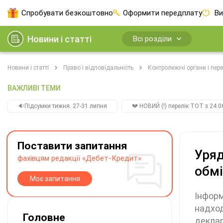
Спробувати безкоштовно
Оформити передплату
Ви
Новини і статті
Всі розділи
Новини і статті
Право і відповідальність
Контролюючі органи і пере
ВАЖЛИВІ ТЕМИ
🔉Підсумки тижня. 27-31 липня
💔 НОВИЙ (!) перелік ТОТ з 24.06
Поставити запитання
Уряд
фахівцям редакції «Дебет-Кредит»
обмі
Моє запитання
Інформ
надход
Головне
деклар