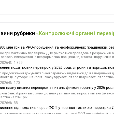
овини рубрики
«Контролюючі органи і переві
00 млн грн за РРО-порушення та неоформлених працівників: резу
ше при фактичних перевірках ДПС фіксуються проведення розрахунків б
 запасів, використання неоформлених працівників, а також порушення 
.2026
1 399
ення податкових перевірок у 2026 році: строки та порядок по
о продовження документальної перевірки видається до її завершення д
тного ціноутворення копія наказу вручається або надсилається платник
.2026
170
нив плану виїзних перевірок з питань фінмоніторингу у 2026 році
ьний банк України вніс зміни до плану виїзних перевірок з питань фінан
вства на 2026 рік
.2026
88
хилення від податків через ФОП у торгівлі технікою: перевірка
ила компанію з продажу техніки на використанні ФОП для мінімізації по