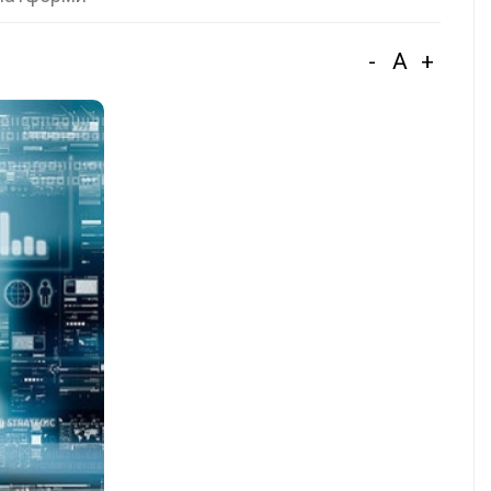
-
A
+