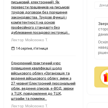
письмовий, електронний). Як
Дохо
перевести працівників на письмові
трудові договори без порушення
законодавства. Трудові функції і
компетентності на основі
Зверн
професійного стандарту без
сторо
дублювання посадової інструкції...
даних
Лектор: Мойсеєнко Т.
Оскі
наве
14 серпня, пʼятниця
рішен
Одноденний практичний курс
підвищення кваліфікації щодо
військового обліку «Організація та
ведення військового обліку: зміни з
27 червня! Електронний персональний
облік, ведення списків, е-ВОД, звірки
з ТЦК, повідомлення до ТЦК,
штрафи та помилки...
Лектор: Мойсеєнко Т.