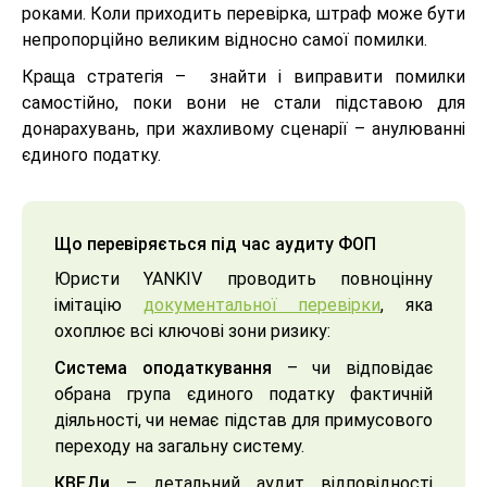
роками. Коли приходить перевірка, штраф може бути
непропорційно великим відносно самої помилки.
Краща стратегія – знайти і виправити помилки
самостійно, поки вони не стали підставою для
донарахувань, при жахливому сценарії – анулюванні
єдиного податку.
Що перевіряється під час аудиту ФОП
Юристи YANKIV проводить повноцінну
імітацію
документальної перевірки
, яка
охоплює всі ключові зони ризику:
Система оподаткування
– чи відповідає
обрана група єдиного податку фактичній
діяльності, чи немає підстав для примусового
переходу на загальну систему.
КВЕДи
– детальний аудит відповідності