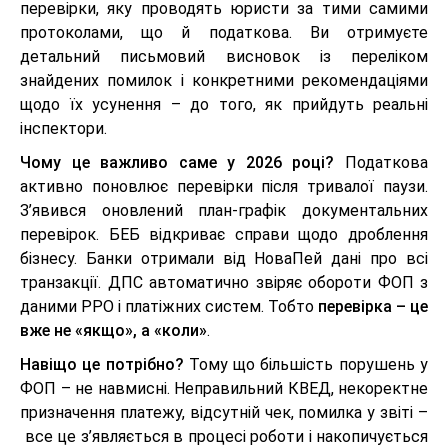
перевірки, яку проводять юристи за тими самими
протоколами, що й податкова. Ви отримуєте
детальний письмовий висновок із переліком
знайдених помилок і конкретними рекомендаціями
щодо їх усунення – до того, як прийдуть реальні
інспектори.
Чому це важливо саме у 2026 році?
Податкова
активно поновлює перевірки після тривалої паузи.
З’явився оновлений план-графік документальних
перевірок. БЕБ відкриває справи щодо дроблення
бізнесу. Банки отримали від НоваПей дані про всі
транзакції. ДПС автоматично звіряє обороти ФОП з
даними РРО і платіжних систем. Тобто
перевірка – це
вже не «якщо», а «коли»
.
Навіщо це потрібно?
Тому що більшість порушень у
ФОП – не навмисні. Неправильний КВЕД, некоректне
призначення платежу, відсутній чек, помилка у звіті –
все це з’являється в процесі роботи і накопичується