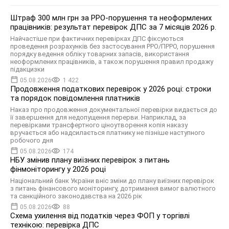
Штраф 300 млн грн за РРО-порушення та неоформлених
працівників: результат перевірок ДПС за 7 місяців 2026 р.
Найчастіше при фактичних перевірках ДПС фіксуються
проведення розрахунків без застосування РРО/ПРРО, порушення
порядку ведення обліку товарних запасів, використання
неоформлених працівників, а також порушення правил продажу
підакцизки
05.08.2026
1 422
Продовження податкових перевірок у 2026 році: строки
та порядок повідомлення платників
Наказ про продовження документальної перевірки видається до
її завершення для недопущення перерви. Наприклад, за
перевірками трансфертного ціноутворення копія наказу
вручається або надсилається платнику не пізніше наступного
робочого дня
05.08.2026
174
НБУ змінив плану виїзних перевірок з питань
фінмоніторингу у 2026 році
Національний банк України вніс зміни до плану виїзних перевірок
з питань фінансового моніторингу, дотримання вимог валютного
та санкційного законодавства на 2026 рік
05.08.2026
88
Схема ухилення від податків через ФОП у торгівлі
технікою: перевірка ДПС