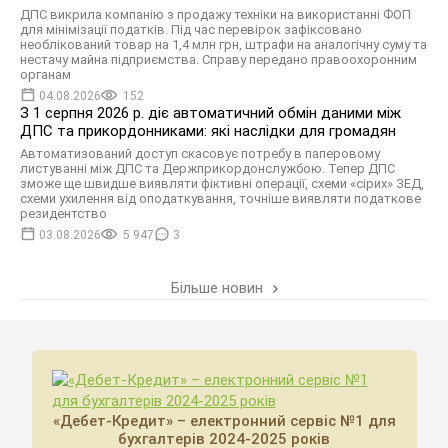
ДПС викрила компанію з продажу техніки на використанні ФОП
для мінімізації податків. Під час перевірок зафіксовано
необлікований товар на 1,4 млн грн, штрафи на аналогічну суму та
нестачу майна підприємства. Справу передано правоохоронним
органам
04.08.2026
152
З 1 серпня 2026 р. діє автоматичний обмін даними між
ДПС та прикордонниками: які наслідки для громадян
Автоматизований доступ скасовує потребу в паперовому
листуванні між ДПС та Держприкордонслужбою. Тепер ДПС
зможе ще швидше виявляти фіктивні операції, схеми «сірих» ЗЕД,
схеми ухилення від оподаткування, точніше виявляти податкове
резидентство
03.08.2026
5 947
3
Більше новин
«Дебет-Кредит» – електронний сервіс №1 для
бухгалтерів 2024-2025 років