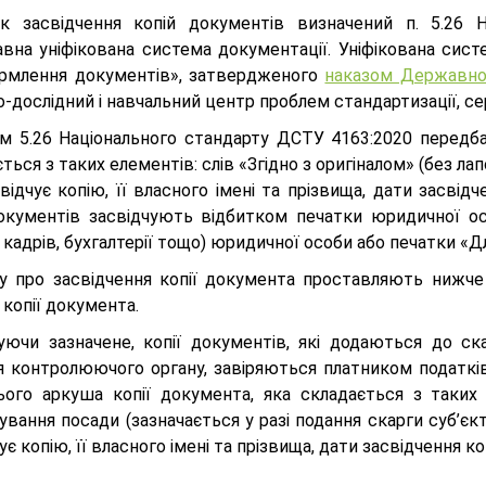
к засвідчення копій документів визначений п. 5.26 
вна уніфікована система документації. Уніфікована систе
рмлення документів», затвердженого
наказом Державног
-дослідний і навчальний центр проблем стандартизації, сер
м 5.26 Національного стандарту ДСТУ 4163:2020 передбач
ться з таких елементів: слів «Згідно з оригіналом» (без ла
відчує копію, її власного імені та прізвища, дати засвід
документів засвідчують відбитком печатки юридичної осо
кадрів, бухгалтерії тощо) юридичної особи або печатки «Дл
ку про засвідчення копії документа проставляють нижче
копії документа.
уючи зазначене, копії документів, які додаються до с
я контролюючого органу, завіряються платником податкі
ього аркуша копії документа, яка складається з таких е
вання посади (зазначається у разі подання скарги суб’єк
ує копію, її власного імені та прізвища, дати засвідчення коп