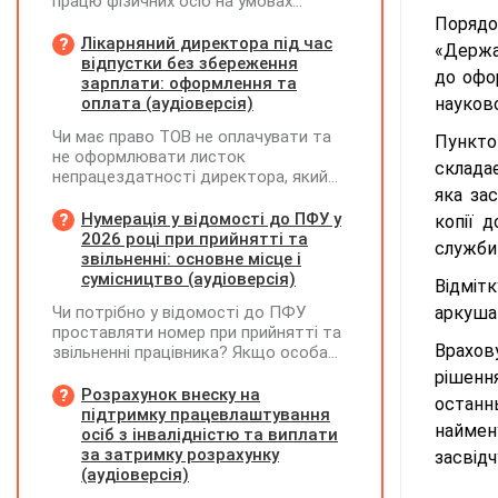
працю фізичних осіб на умовах
трудового договору (контракту) або
Порядо
на інших умовах, передбачених
Лікарняний директора під час
«Держа
законодавством, Додаток Д1/
відпустки без збереження
до офо
Додаток ФІЗ-Д1 за відповідний
зарплати: оформлення та
період не подається
оплата (аудіоверсія)
науково
Чи має право ТОВ не оплачувати та
Пункто
не оформлювати листок
складає
непрацездатності директора, який
яка зас
перебуває у відпустці без
збереження заробітної плати під час
Нумерація у відомості до ПФУ у
копії 
призупинення діяльності
2026 році при прийнятті та
служби 
підприємства?
звільненні: основне місце і
сумісництво (аудіоверсія)
Відміт
Чи потрібно у відомості до ПФУ
аркуша 
проставляти номер при прийнятті та
Врахов
звільненні працівника? Якщо особа
одночасно працювала за основним
рішенн
місцем роботи та за сумісництвом,
Розрахунок внеску на
останн
чи рахується це як два роботодавці?
підтримку працевлаштування
наймену
осіб з інвалідністю та виплати
за затримку розрахунку
засвідч
(аудіоверсія)