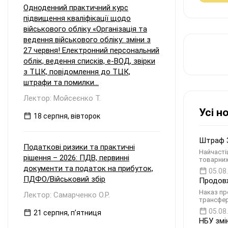
Одноденний практичний курс
підвищення кваліфікації щодо
військового обліку «Організація та
ведення військового обліку: зміни з
27 червня! Електронний персональний
облік, ведення списків, е-ВОД, звірки
з ТЦК, повідомлення до ТЦК,
штрафи та помилки...
Лектор: Мойсеєнко Т.
Усі н
18 серпня, вівторок
Штраф 3
Податкові ризики та практичні
Найчасті
рішення – 2026: ПДВ, первинні
товарних
документи та податок на прибуток,
05.08
ПДФО/Військовий збір
Продовж
Наказ пр
Лектор: Самарченко О.Р.
трансфер
05.08
21 серпня, пʼятниця
НБУ змі