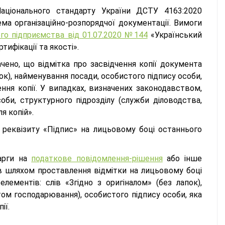
Національного стандарту України ДСТУ 4163:2020
ма організаційно-розпорядчої документації. Вимоги
о підприємства від 01.07.2020 №144
«Український
тифікації та якості».
ено, що відмітка про засвідчення копії документа
пок), найменування посади, особистого підпису особи,
чення копії. У випадках, визначених законодавством,
би, структурного підрозділу (служби діловодства,
я копій».
 реквізиту «Підпис» на лицьовому боці останнього
карги на
податкове повідомлення-рішення
або інше
в шляхом проставлення відмітки на лицьовому боці
лементів: слів «Згідно з оригіналом» (без лапок),
том господарювання), особистого підпису особи, яка
ії.