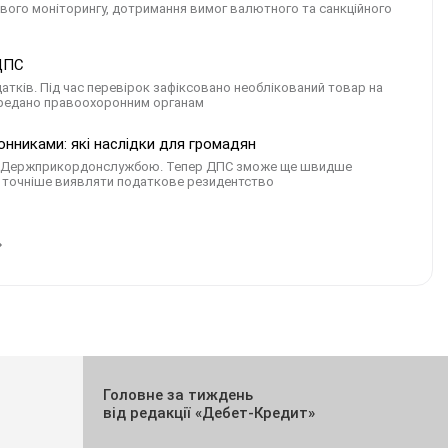
сового моніторингу, дотримання вимог валютного та санкційного
 ДПС
датків. Під час перевірок зафіксовано необлікований товар на
 передано правоохоронним органам
онниками: які наслідки для громадян
 та Держприкордонслужбою. Тепер ДПС зможе ще швидше
ня, точніше виявляти податкове резидентство
Головне за тиждень
від редакції «Дебет-Кредит»