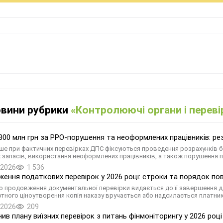
овини рубрики
«Контролюючі органи і переві
00 млн грн за РРО-порушення та неоформлених працівників: резу
ше при фактичних перевірках ДПС фіксуються проведення розрахунків б
 запасів, використання неоформлених працівників, а також порушення 
.2026
1 536
ення податкових перевірок у 2026 році: строки та порядок по
о продовження документальної перевірки видається до її завершення д
тного ціноутворення копія наказу вручається або надсилається платник
.2026
209
нив плану виїзних перевірок з питань фінмоніторингу у 2026 році