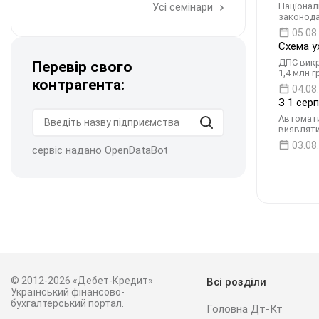
Усі семінари
Націонал
законода
05.08
Схема у
ДПС викр
Перевір свого
1,4 млн 
контрагента:
04.08
З 1 сер
Автомати
виявляти
03.08
сервіс надано
OpenDataBot
© 2012-2026 «Дебет-Кредит»
Всі розділи
Український фінансово-
бухгалтерський портал.
Головна Дт-Кт