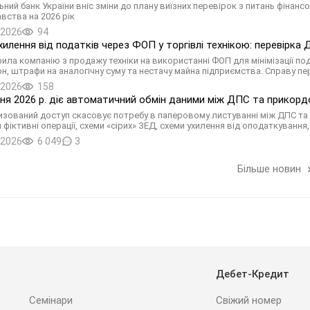
ьний банк України вніс зміни до плану виїзних перевірок з питань фінан
вства на 2026 рік
.2026
94
хилення від податків через ФОП у торгівлі технікою: перевірка
ила компанію з продажу техніки на використанні ФОП для мінімізації по
грн, штрафи на аналогічну суму та нестачу майна підприємства. Справу
.2026
158
пня 2026 р. діє автоматичний обмін даними між ДПС та прикорд
зований доступ скасовує потребу в паперовому листуванні між ДПС
 фіктивні операції, схеми «сірих» ЗЕД, схеми ухилення від оподаткуван
.2026
6 049
3
Більше новин
Дебет-Кредит
Семінари
Свіжий номер