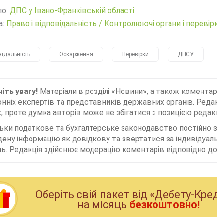
ло:
ДПС у Івано-Франківській області
а:
Право і відповідальність
/
Контролюючі органи і перевір
відальність
Оскарження
Перевірки
ДПСУ
іть увагу!
Матеріали в розділі «Новини», а також коментар
нніх експертів та представників державних органів. Редак
, проте думка авторів може не збігатися з позицією редакц
льки податкове та бухгалтерське законодавство постійно
дену інформацію як довідкову та звертатися за індивідуа
ь. Редакція здійснює модерацію коментарів відповідно до 
Оберiть свiй пакет вiд «Дебету-Кре
на мiсяць
безкоштовно!