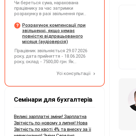
Чи береться сума, нарахована
працівнику за час затримки
розрахунку в разі звільнення при
обчсиленні середньомісячної
заробітної плати (винагороди), для
Розрахунок компенсації при
розрахунку внеску на підтримку
звільненні, якщо немає
працевлаштування осіб з
повністю відпрацьованого
інвалідністю?
місяця (аудіоверсія)
Працівник звільняється 29.07.2026
року, дата прийняття - 18.06.2026
року, оклад - 7500,00 грн. Як
розрахувати компенсацію трьох
невикористаних днів відпустки при
Усі консультації
звільненні?
Семінари для бухгалтерів
Великі зарплатні зміни! Зарплатна
Звітність по-новому з липня! Нова
Звітність по квоті 4% та внеску за її
невиконання! Зміни Середня