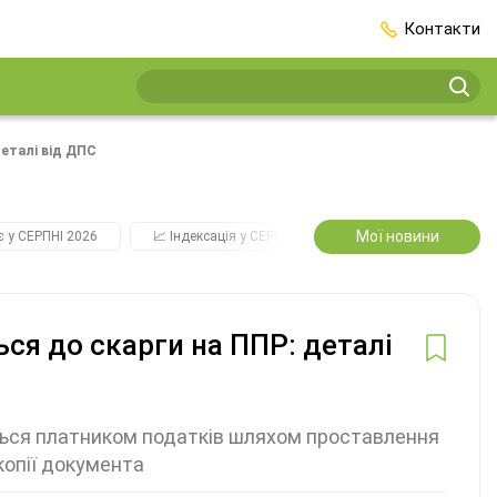
Контакти
деталі від ДПС
Мої новини
є у СЕРПНІ 2026
📈 Індексація у СЕРПНІ
2️⃣0️⃣2️⃣7️⃣ Усі ключові
ься до скарги на ППР: деталі
ються платником податків шляхом проставлення
копії документа