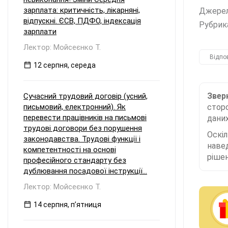
зарплата: критичність, лікарняні,
Джере
відпускні. ЄСВ, ПДФО, індексація
Рубрик
зарплати
Лектор: Мойсеєнко Т.
Відпо
12 серпня, середа
Зверн
Сучасний трудовий договір (усний,
письмовий, електронний). Як
сторо
перевести працівників на письмові
даних
трудові договори без порушення
Оскі
законодавства. Трудові функції і
наве
компетентності на основі
рішен
професійного стандарту без
дублювання посадової інструкції...
Лектор: Мойсеєнко Т.
14 серпня, пʼятниця