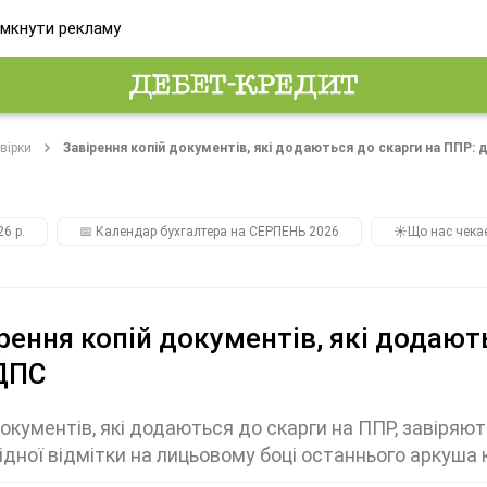
мкнути рекламу
вірки
Завірення копій документів, які додаються до скарги на ППР: 
26 р.
📅 Календар бухгалтера на СЕРПЕНЬ 2026
☀️Що нас чека
рення копій документів, які додают
 ДПС
документів, які додаються до скарги на ППР, завіря
ідної відмітки на лицьовому боці останнього аркуша 