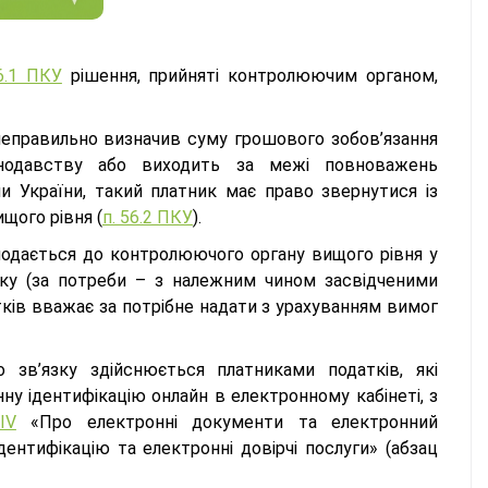
6.1 ПКУ
рішення, прийняті контролюючим органом,
еправильно визначив суму грошового зобов’язання
онодавству або виходить за межі повноважень
 України, такий платник має право звернутися із
щого рівня (
п. 56.2 ПКУ
).
подається до контролюючого органу вищого рівня у
зку (за потреби – з належним чином засвідченими
тків вважає за потрібне надати з урахуванням вимог
 зв’язку здійснюється платниками податків, які
у ідентифікацію онлайн в електронному кабінеті, з
IV
«Про електронні документи та електронний
ентифікацію та електронні довірчі послуги» (абзац