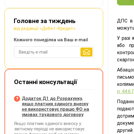
Головне за тиждень
ДПС в 
можуть
від редакції «Дебет-Кредит»
У разі
Кожного понеділка на Ваш e-mail
або п
контро
скарго
Абзац
письмо
Останні консультації
копіями
п. 44.6
Додаток Д1 до Розрахунку,
Поданн
якщо платник єдиного внеску
подаю
не використовує працю ФО на
умовах трудового договору
дотри
докуме
Якщо платник єдиного внеску у
звітному періоді не використовує
другий