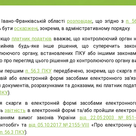
Івано-Франківській області
розповідає
, що згідно з
п. 5
 бути
оскаржені
, зокрема, в адміністративному порядку.
 якщо
платник податків
вважає, що контролюючий орган н
рийняв будь-яке інше рішення, що суперечить зак
люючого органу, встановлених ПКУ або іншими законами
ю про перегляд цього рішення до контролюючого органу ви
ом першим
п. 56.3 ПКУ
передбачено, зокрема, що скарга 
вій або електронній формі засобами електронного зв’я
 документів, розрахунками та доказами, які платник пода
 ПКУ
).
я скарги в електронній формі засобами електронного
ть
звітність
в електронній формі та/або пройшли електронн
манням вимог законів України
від 22.05.2003 №851-
нтообіг» та
від 05.10.2017 №2155-VIII
«Про електронну ід
п. 56.3 ПКУ
).