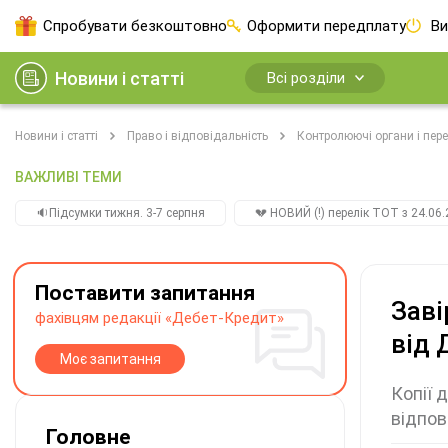
Спробувати безкоштовно
Оформити передплату
Ви
Новини і статті
Всі розділи
Новини і статті
Право і відповідальність
Контролюючі органи і пере
ВАЖЛИВІ ТЕМИ
🔉Підсумки тижня. 3-7 серпня
💔 НОВИЙ (!) перелік ТОТ з 24.06.
Поставити запитання
Заві
фахівцям редакції «Дебет-Кредит»
від
Моє запитання
Копії 
відпов
Головне