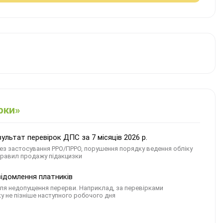
рки»
льтат перевірок ДПС за 7 місяців 2026 р.
ез застосування РРО/ПРРО, порушення порядку ведення обліку
правил продажу підакцизки
відомлення платників
ля недопущення перерви. Наприклад, за перевірками
у не пізніше наступного робочого дня