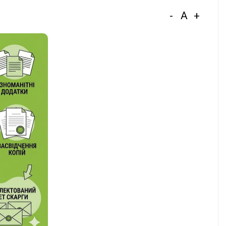
-
A
+