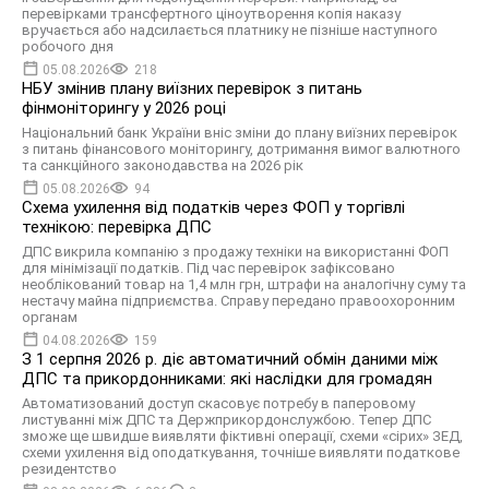
перевірками трансфертного ціноутворення копія наказу
вручається або надсилається платнику не пізніше наступного
робочого дня
05.08.2026
218
НБУ змінив плану виїзних перевірок з питань
фінмоніторингу у 2026 році
Національний банк України вніс зміни до плану виїзних перевірок
з питань фінансового моніторингу, дотримання вимог валютного
та санкційного законодавства на 2026 рік
05.08.2026
94
Схема ухилення від податків через ФОП у торгівлі
технікою: перевірка ДПС
ДПС викрила компанію з продажу техніки на використанні ФОП
для мінімізації податків. Під час перевірок зафіксовано
необлікований товар на 1,4 млн грн, штрафи на аналогічну суму та
нестачу майна підприємства. Справу передано правоохоронним
органам
04.08.2026
159
З 1 серпня 2026 р. діє автоматичний обмін даними між
ДПС та прикордонниками: які наслідки для громадян
Автоматизований доступ скасовує потребу в паперовому
листуванні між ДПС та Держприкордонслужбою. Тепер ДПС
зможе ще швидше виявляти фіктивні операції, схеми «сірих» ЗЕД,
схеми ухилення від оподаткування, точніше виявляти податкове
резидентство