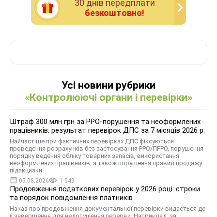
30 днiв передплати
безкоштовно!
Усі новини рубрики
«Контролюючі органи і перевірки»
Штраф 300 млн грн за РРО-порушення та неоформлених
працівників: результат перевірок ДПС за 7 місяців 2026 р.
Найчастіше при фактичних перевірках ДПС фіксуються
проведення розрахунків без застосування РРО/ПРРО, порушення
порядку ведення обліку товарних запасів, використання
неоформлених працівників, а також порушення правил продажу
підакцизки
05.08.2026
1 549
Продовження податкових перевірок у 2026 році: строки
та порядок повідомлення платників
Наказ про продовження документальної перевірки видається до
її завершення для недопущення перерви. Наприклад, за