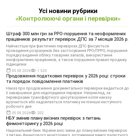
Усі новини рубрики
«Контролюючі органи і перевірки»
Штраф 300 млн грн за РРО-порушення та неоформлених
працівників: результат перевірок ДПС за 7 місяців 2026 р.
Найчастіше при фактичних перевірках ДПС фіксуються
проведення розрахунків без застосування РРО/ПРРО, порушення
порядку ведення обліку товарних запасів, використання
неоформлених працівників, а також порушення правил продажу
підакцизки
05.08.2026
1 520
Продовження податкових перевірок у 2026 році: строки
та порядок повідомлення платників
Наказ про продовження документальної перевірки видається до
її завершення для недопущення перерви. Наприклад, за
перевірками трансфертного ціноутворення копія наказу
вручається або надсилається платнику не пізніше наступного
робочого дня
05.08.2026
202
НБУ змінив плану виїзних перевірок з питань
фінмоніторингу у 2026 році
Національний банк України вніс зміни до плану виїзних перевірок
з питань фінансового моніторингу, дотримання вимог валютного