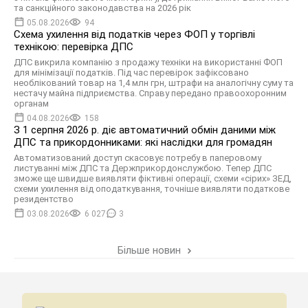
та санкційного законодавства на 2026 рік
05.08.2026
94
Схема ухилення від податків через ФОП у торгівлі
технікою: перевірка ДПС
ДПС викрила компанію з продажу техніки на використанні ФОП
для мінімізації податків. Під час перевірок зафіксовано
необлікований товар на 1,4 млн грн, штрафи на аналогічну суму та
нестачу майна підприємства. Справу передано правоохоронним
органам
04.08.2026
158
З 1 серпня 2026 р. діє автоматичний обмін даними між
ДПС та прикордонниками: які наслідки для громадян
Автоматизований доступ скасовує потребу в паперовому
листуванні між ДПС та Держприкордонслужбою. Тепер ДПС
зможе ще швидше виявляти фіктивні операції, схеми «сірих» ЗЕД,
схеми ухилення від оподаткування, точніше виявляти податкове
резидентство
03.08.2026
6 027
3
Більше новин