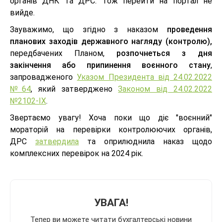
органів ДНК та ДРС. Тож перейти на портал не
вийде.
Зауважимо, що згідно з наказом
проведення
планових заходів державного нагляду (контролю),
передбачених Планом,
розпочнеться з дня
закінчення або припинення воєнного стану
,
запровадженого
Указом Президента від 24.02.2022
№64
, який затверджено
Законом від 24.02.2022
№2102-IX
.
Звертаємо увагу! Хоча поки що діє "воєнний"
мораторій на перевірки контролюючих органів,
ДРС
затвердила
та оприлюднила наказ щодо
комплексних перевірок на 2024 рік.
УВАГА!
Тепер ви можете читати бухгалтерські новини