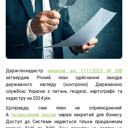
Держгеокадастр
наказом від 17.11.2023 №388
затвердив Річний план здійснення заходів
державного нагляду (контролю) Державною
службою України з питань геодезії, картографії та
кадастру на 2024 рік.
Щоправда, сам план не оприлюднений.
А
Інспекційний портал
наразі закритий для бізнесу.
Доступ до Системи надається тільки працівникам