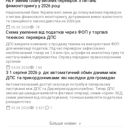
НБУ змінив плану виїзних перевірок з питань
фінмоніторингу у 2026 році
Національний банк України вніс зміни до плану виїзних перевірок
з питань фінансового моніторингу, дотримання вимог валютного
та санкційного законодавства на 2026 рік
05.08.2026
78
Схема ухилення від податків через ФОП у торгівлі
технікою: перевірка ДПС
ДПС викрила компанію з продажу техніки на використанні ФОП
для мінімізації податків. Під час перевірок зафіксовано
необлікований товар на 1,4 млн грн, штрафи на аналогічну суму та
нестачу майна підприємства. Справу передано правоохоронним
органам
04.08.2026
144
З 1 серпня 2026 р. діє автоматичний обмін даними між
ДПС та прикордонниками: які наслідки для громадян
Автоматизований доступ скасовує потребу в паперовому
листуванні між ДПС та Держприкордонслужбою. Тепер ДПС
зможе ще швидше виявляти фіктивні операції, схеми «сірих» ЗЕД,
схеми ухилення від оподаткування, точніше виявляти податкове
резидентство
03.08.2026
5 821
1
Більше новин