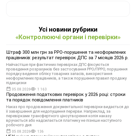
Усі новини рубрики
«Контролюючі органи і перевірки»
Штраф 300 млн грн за РРО-порушення та неоформлених
працівників: результат перевірок ДПС за 7 місяців 2026 р.
Найчастіше при фактичних перевірках ДПС фіксуються
проведення розрахунків без застосування РРО/ПРРО, порушення
порядку ведення обліку товарних запасів, використання
неоформлених працівників, а також порушення правил продажу
підакцизки
05.08.2026
1 163
Продовження податкових перевірок у 2026 році: строки
та порядок повідомлення платників
Наказ про продовження документальної перевірки видається до
її завершення для недопущення перерви. Наприклад, за
перевірками трансфертного ціноутворення копія наказу
вручається або надсилається платнику не пізніше наступного
робочого дня
05.08.2026
136