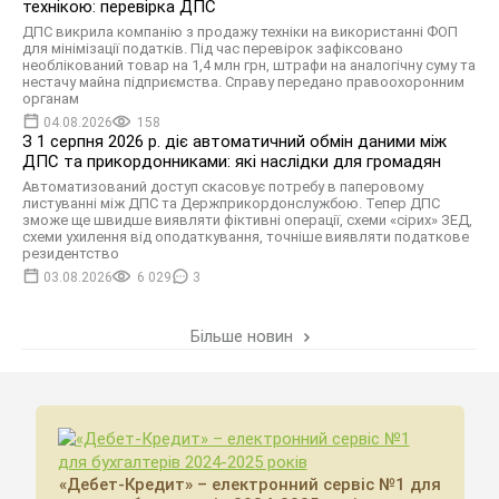
технікою: перевірка ДПС
ДПС викрила компанію з продажу техніки на використанні ФОП
для мінімізації податків. Під час перевірок зафіксовано
необлікований товар на 1,4 млн грн, штрафи на аналогічну суму та
нестачу майна підприємства. Справу передано правоохоронним
органам
04.08.2026
158
З 1 серпня 2026 р. діє автоматичний обмін даними між
ДПС та прикордонниками: які наслідки для громадян
Автоматизований доступ скасовує потребу в паперовому
листуванні між ДПС та Держприкордонслужбою. Тепер ДПС
зможе ще швидше виявляти фіктивні операції, схеми «сірих» ЗЕД,
схеми ухилення від оподаткування, точніше виявляти податкове
резидентство
03.08.2026
6 029
3
Більше новин
«Дебет-Кредит» – електронний сервіс №1 для