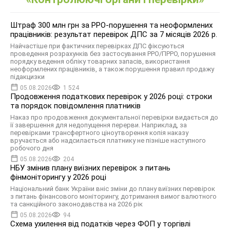
Штраф 300 млн грн за РРО-порушення та неоформлених
працівників: результат перевірок ДПС за 7 місяців 2026 р.
Найчастіше при фактичних перевірках ДПС фіксуються
проведення розрахунків без застосування РРО/ПРРО, порушення
порядку ведення обліку товарних запасів, використання
неоформлених працівників, а також порушення правил продажу
підакцизки
05.08.2026
1 524
Продовження податкових перевірок у 2026 році: строки
та порядок повідомлення платників
Наказ про продовження документальної перевірки видається до
її завершення для недопущення перерви. Наприклад, за
перевірками трансфертного ціноутворення копія наказу
вручається або надсилається платнику не пізніше наступного
робочого дня
05.08.2026
204
НБУ змінив плану виїзних перевірок з питань
фінмоніторингу у 2026 році
Національний банк України вніс зміни до плану виїзних перевірок
з питань фінансового моніторингу, дотримання вимог валютного
та санкційного законодавства на 2026 рік
05.08.2026
94
Схема ухилення від податків через ФОП у торгівлі