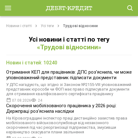
Новини і статті
Усі теги
Трудові відносини
Усі новини і статті по тегу
«Трудові відносини»
Новин і статей: 10240
Отримання КЕП для працівників: ДПС роз'яснила, чи може
уповноважений представник підписати документи
У ДПС нагадують, що згідно зі Законом №2155-VIII уповноважений
представник юрособи чи ФОП має право підписувати документи
для отримання кваліфікованого сертифіката працівнику
07.08.2026
24
Скорочення мобілізованого працівника у 2026 році:
Держпраці роз'яснила наслідки
На Кіровоградщині інспектор праці дистанційно захистив права
мобілізованого військовослужбовця від незаконного
скорочення під час реорганізації підприємства, змусивши
керівництво скасувати плани звільнення