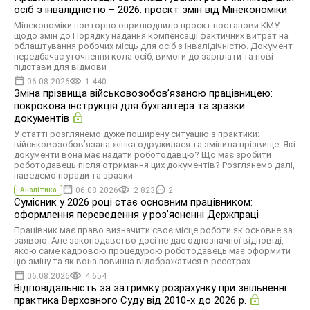
осіб з інвалідністю – 2026: проєкт змін від Мінекономіки
Мінекономіки повторно оприлюднило проєкт постанови КМУ
щодо змін до Порядку надання компенсації фактичних витрат на
облаштування робочих місць для осіб з інвалідічністю. Документ
передбачає уточнення кола осіб, вимоги до зарплати та нові
підстави для відмови
06.08.2026
1 440
Зміна прізвища військовозобов’язаною працівницею:
покрокова інструкція для бухгалтера та зразки
документів
У статті розглянемо дуже поширену ситуацію з практики:
військовозобов’язана жінка одружилася та змінила прізвище. Які
документи вона має надати роботодавцю? Що має зробити
роботодавець після отримання цих документів? Розглянемо далі,
наведемо поради та зразки
06.08.2026
2 823
2
Аналітика
Сумісник у 2026 році стає основним працівником:
оформлення переведення у розʼясненні Держпраці
Працівник має право визначити своє місце роботи як основне за
заявою. Але законодавство досі не дає однозначної відповіді,
якою саме кадровою процедурою роботодавець має оформити
цю зміну та як вона повинна відображатися в реєстрах
06.08.2026
4 654
Відповідальність за затримку розрахунку при звільненні:
практика Верховного Суду від 2010-х до 2026 р.