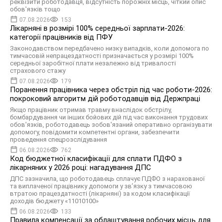
реквізити роботодавця, відсутність порожніх місць, чіткий опис
обов'язків тощо
07.08.2026
153
Лікарняні в розмірі 100% середньої зарплати-2026:
категорії працівників від ПФУ
Законодавством передбачено низку випадків, коли допомога по
тимчасовій непрацездатності призначається у розмірі 100%
середньої заробітної плати незалежно від тривалості
страхового стажу
07.08.2026
179
Поранення працівника через обстріл під час роботи-2026:
покроковий алгоритм дій роботодавців від Держпраці
Якщо працівник отримав травму внаслідок обстрілу,
бомбардування чи інших бойових дій під час виконання трудових
обов'язків, роботодавець зобов'язаний оперативно організувати
допомогу, повідомити компетентні органи, забезпечити
проведення спецрозслідування
06.08.2026
762
Код бюджетної класифікації для сплати ПДФО з
лікарняних у 2026 році: нагадування ДПС
ДПС зазначила, що роботодавець сплачує ПДФО з нарахованої
та виплаченої працівнику допомоги у зв’язку з тимчасовою
втратою працездатності (лікарняні) за кодом класифікації
доходів бюджету «11010100»
06.08.2026
133
Правила компенсації за облаштування робочих місць для