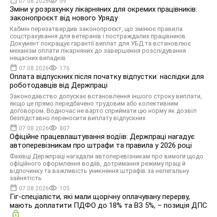
07.08.2026
59
Зміни у розрахунку лікарняних для окремих працівників:
законопроєкт від нового Уряду
Кабмін перезатвердив законопроєкт, що змінює правила
соцстрахування для ветеранів і постраждалих працівників.
Документ покращує гарантії виплат для УБД та встановлює
механізм оплати лікарняних до завершення розслідування
нещасних випадків
07.08.2026
176
Оплата відпускних після початку відпустки: наслідки для
роботодавців від Держпраці
Законодавство допускає встановлення іншого строку виплати,
якщо це прямо передбачено трудовим або колективним
договором. Водночас не варто сприймати цю норму як дозвіл
безпідставно переносити виплату відпускних
07.08.2026
807
Офіційне працевлаштування водіїв: Держпраці нагадує
автоперевізникам про штрафи та правила у 2026 році
Фахівці Держпраці нагадали автоперевізникам про вимоги щодо
офіційного оформлення водіїв, дотримання режиму праці й
відпочинку та важливість уникнення штрафів за нелегальну
зайнятість
07.08.2026
105
Гіг-спеціалісти, які мали щорічну оплачувану перерву,
мають доплатити ПДФО до 18% та ВЗ 5%, – позиція ДПС