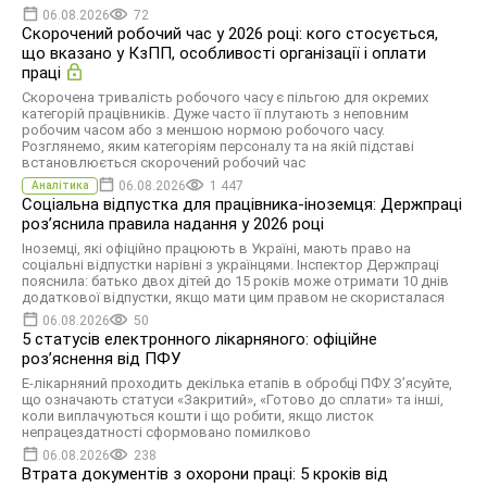
06.08.2026
72
Скорочений робочий час у 2026 році: кого стосується,
що вказано у КзПП, особливості організації і оплати
праці
Скорочена тривалість робочого часу є пільгою для окремих
категорій працівників. Дуже часто її плутають з неповним
робочим часом або з меншою нормою робочого часу.
Розглянемо, яким категоріям персоналу та на якій підставі
встановлюється скорочений робочий час
06.08.2026
1 447
Аналітика
Соціальна відпустка для працівника-іноземця: Держпраці
роз’яснила правила надання у 2026 році
Іноземці, які офіційно працюють в Україні, мають право на
соціальні відпустки нарівні з українцями. Інспектор Держпраці
пояснила: батько двох дітей до 15 років може отримати 10 днів
додаткової відпустки, якщо мати цим правом не скористалася
06.08.2026
50
5 статусів електронного лікарняного: офіційне
роз’яснення від ПФУ
Е-лікарняний проходить декілька етапів в обробці ПФУ. З’ясуйте,
що означають статуси «Закритий», «Готово до сплати» та інші,
коли виплачуються кошти і що робити, якщо листок
непрацездатності сформовано помилково
06.08.2026
238
Втрата документів з охорони праці: 5 кроків від