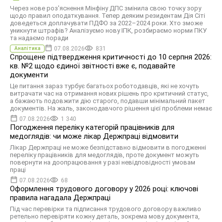
Через нове роз'яснення Мінфіну ДПС змінила свою точку зору
щодо правил оподаткування. Тепер деяким резидентам Дія Сіті
доведеться доплачувати ПДФО за 2022–2024 роки. Хто зможе
уникнути штрафів? Аналізуємо нову ІПК, розбираємо норми ПКУ
та надаємо поради
07.08.2026
831
Аналітика
Спрощене підтвердження критичності до 10 серпня 2026:
кв. №2 щодо єдиної звітності вже є, подавайте
документи
Це питання зараз турбує багатьох роботодавців, які не хочуть
витрачати час на отримання нових рішень про критичний статус,
а бажають подовжити дію старого, подавши мінімальний пакет
документів. На жаль, законодавчого рішення цієї проблеми немає
07.08.2026
1 340
Погодження переліку категорій працівників для
медоглядів: чи може лікар Держпраці відмовити
Лікар Держпраці не може безпідставно відмовити в погодженні
переліку працівників для медоглядів, проте документ можуть
повернути на доопрацювання у разі невідповідності умовам
праці
07.08.2026
68
Оформлення трудового договору у 2026 році: ключові
правила нагадала Держпраці
Під час перевірки та підписання трудового договору важливо
ретельно перевіряти кожну деталь, зокрема мову документа,