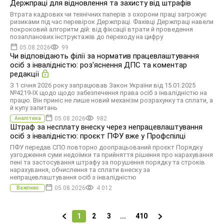
Держпраці для відновлення та захисту від штрафів
Втрата кадрових чи технічних паперів з охорони праці загрожує
ризиками під час перевірок Держпраці. Фахівці Держпраці навели
покроковий алгоритм дій: від фіксації втрати й проведення
позапланових інструктажів до переходу на цифру
05.08.2026
99
Чи відповідають філії за норматив працевлаштування
осіб з інвалідністю: роз'яснення ДПС та коментар
редакції
З 1 січня 2026 року запрацював Закон України від 15.01.2025
№4219-IX щодо щодо забезпечення права осіб з інвалідністю на
працю. Він приніс не лише новий механізм розрахунку та сплати, а
й купу запитань
05.08.2026
982
Аналітика
Штраф за несплату внеску через непрацевлаштування
осіб з інвалідністю: проєкт ПФУ вже у Профспілці
ПФУ передав СПО повторно доопрацьований проєкт Порядку
узгодження суми недоїмки та прийняття рішення про нарахування
пені та застосування штрафу за порушення порядку та строків
нарахування, обчислення та сплати внеску за
непрацевлаштування осіб з інвалідністю
05.08.2026
4 012
Важливо
1
2
3
...
410