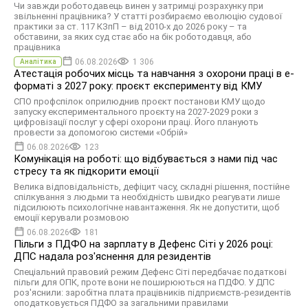
Чи завжди роботодавець винен у затримці розрахунку при
звільненні працівника? У статті розбираємо еволюцію судової
практики за ст. 117 КЗпП – від 2010-х до 2026 року – та
обставини, за яких суд стає або на бік роботодавця, або
працівника
06.08.2026
1 306
Аналітика
Атестація робочих місць та навчання з охорони праці в е-
форматі з 2027 року: проєкт експерименту від КМУ
СПО профспілок оприлюднив проєкт постанови КМУ щодо
запуску експериментального проєкту на 2027-2029 роки з
цифровізації послуг у сфері охорони праці. Його планують
провести за допомогою системи «Обрій»
06.08.2026
123
Комунікація на роботі: що відбувається з нами під час
стресу та як підкорити емоції
Велика відповідальність, дефіцит часу, складні рішення, постійне
спілкування з людьми та необхідність швидко реагувати лише
підсилюють психологічне навантаження. Як не допустити, щоб
емоції керували розмовою
06.08.2026
181
Пільги з ПДФО на зарплату в Дефенс Сіті у 2026 році:
ДПС надала роз'яснення для резидентів
Спеціальний правовий режим Дефенс Сіті передбачає податкові
пільги для ОПК, проте вони не поширюються на ПДФО. У ДПС
роз'яснили: заробітна плата працівників підприємств-резидентів
оподатковується ПДФО за загальними правилами