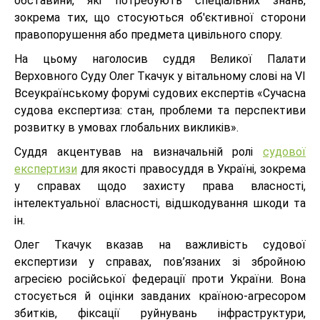
обставини, які потребують спеціальних знань,
зокрема тих, що стосуються об'єктивної сторони
правопорушення або предмета цивільного спору.
На цьому наголосив суддя Великої Палати
Верховного Суду Олег Ткачук у вітальному слові на VI
Всеукраїнському форумі судових експертів «Сучасна
судова експертиза: стан, проблеми та перспективи
розвитку в умовах глобальних викликів».
Суддя акцентував на визначальній ролі
судової
експертизи
для якості правосуддя в Україні, зокрема
у справах щодо захисту права власності,
інтелектуальної власності, відшкодування шкоди та
ін.
Олег Ткачук вказав на важливість судової
експертизи у справах, пов’язаних зі збройною
агресією російської федерації проти України. Вона
стосується й оцінки завданих країною-агресором
збитків, фіксації руйнувань інфраструктури,