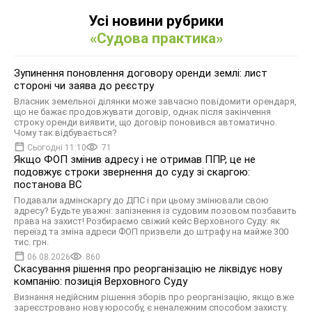
Усі новини рубрики
«Судова практика»
Зупинення поновлення договору оренди землі: лист
стороні чи заява до реєстру
Власник земельної ділянки може завчасно повідомити орендаря,
що не бажає продовжувати договір, однак після закінчення
строку оренди виявити, що договір поновився автоматично.
Чому так відбувається?
Сьогодні 11:10
71
Якщо ФОП змінив адресу і не отримав ППР, це не
подовжує строки звернення до суду зі скаргою:
постанова ВС
Подавали адмінскаргу до ДПС і при цьому змінювали свою
адресу? Будьте уважні: запізнення із судовим позовом позбавить
права на захист! Розбираємо свіжий кейс Верховного Суду: як
переїзд та зміна адреси ФОП призвели до штрафу на майже 300
тис. грн.
06.08.2026
860
Скасування рішення про реорганізацію не ліквідує нову
компанію: позиція Верховного Суду
Визнання недійсним рішення зборів про реорганізацію, якщо вже
зареєстровано нову юрособу, є неналежним способом захисту.