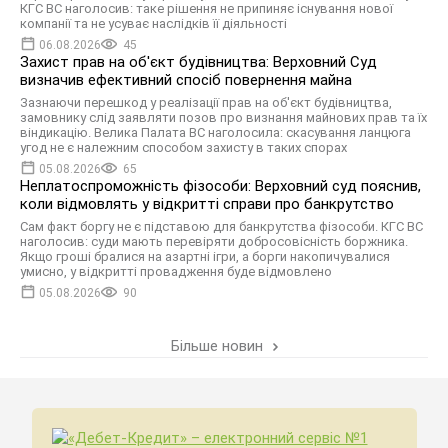
КГС ВС наголосив: таке рішення не припиняє існування нової
компанії та не усуває наслідків її діяльності
06.08.2026
45
Захист прав на об'єкт будівництва: Верховний Суд
визначив ефективний спосіб повернення майна
Зазнаючи перешкод у реалізації прав на об'єкт будівництва,
замовнику слід заявляти позов про визнання майнових прав та їх
віндикацію. Велика Палата ВС наголосила: скасування ланцюга
угод не є належним способом захисту в таких спорах
05.08.2026
65
Неплатоспроможність фізособи: Верховний суд пояснив,
коли відмовлять у відкритті справи про банкрутство
Сам факт боргу не є підставою для банкрутства фізособи. КГС ВС
наголосив: суди мають перевіряти добросовісність боржника.
Якщо гроші бралися на азартні ігри, а борги накопичувалися
умисно, у відкритті провадження буде відмовлено
05.08.2026
90
Більше новин