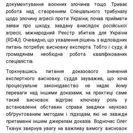
документування воєнних злочинів тощо. Триває
робота над створенням Спеціального трибуналу
щодо злочину агресії проти України, почав приймати
заяви про шкоду, завдану внаслідок російської
агресії, міжнародний Реєстр збитків для України
(RD4U). Очевидно, що ухвалення рішень з відповідних
питань потребує висновку експерта. Тобто і суду, й
громадянам необхідна робота кваліфікованих
спеціалістів.
Торкнувшись питання доказового значення
експертного висновку, суддя зауважив, що хоча
процесуальне законодавство не надає йому
переваги над іншими доказами, на практиці саме
такий висновок відіграє ключову роль у
встановленні обставин справи завдяки науково
обґрунтованим методам і підходам, які не завжди
притаманні іншим джерелам доказів. Водночас Олег
Ткачук звернув увагу на важливу вимогу: висновок