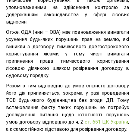
тимчасове користування, а також органами,
уповноваженими на здійснення контролю за
додержанням законодавства у сфері лісових
відносин.
Отже, ОДА (нині – ОВА) має повноваження вимагати
усунення будь-яких порушень прав на землю, які
виникли з договору тимчасового довгострокового
користування лісами, у тому числі вимагати
припинення права тимчасового користування
лісовою ділянкою шляхом розірвання договору в
судовому порядку.
Разом з тим відповідно до умов спірного договору
його дія припиняється, зокрема, у разі проведення
ТОВ будь-якого будівництва без згоди ДП. Тому
встановлення факту таких порушень не потребує
дослідження питання щодо істотності порушень
умов договору відповідно до ч. 2
ст. 651 ЦК України
,
а є самостійною підставою для розірвання договору.