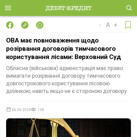
-
A
+
ОВА має повноваження щодо
розірвання договорів тимчасового
користування лісами: Верховний Суд
Обласна (військова) адміністрація має право
вимагати розірвання договору тимчасового
довгострокового користування лісовою
ділянкою, навіть якщо не є стороною договору
06.06.2025
138