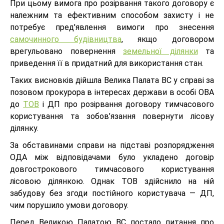
При цьому вимога про розірвання такого договору є
належним та ефективним способом захисту і не
потребує пред'явлення вимоги про знесення
самочинного будівництва
, якщо договором
врегульовано повернення
земельної ділянки
та
приведення її в придатний для використання стан.
Таких висновків дійшла Велика Палата ВС у справі за
позовом прокурора в інтересах держави в особі ОВА
до
ТОВ
і ДП про розірвання договору тимчасового
користування та зобов’язання повернути лісову
ділянку.
За обставинами справи на підставі розпорядження
ОДА між відповідачами було укладено договір
довгострокового тимчасового користування
лісовою ділянкою. Однак ТОВ здійснило на ній
забудову без згоди постійного користувача — ДП,
чим порушило умови договору.
Перед Великою Палатою ВС постало питання про