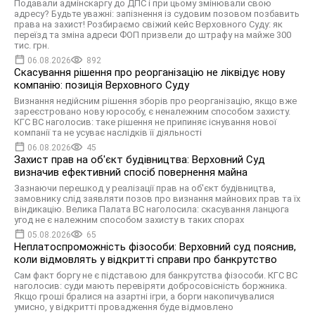
Подавали адмінскаргу до ДПС і при цьому змінювали свою
адресу? Будьте уважні: запізнення із судовим позовом позбавить
права на захист! Розбираємо свіжий кейс Верховного Суду: як
переїзд та зміна адреси ФОП призвели до штрафу на майже 300
тис. грн.
06.08.2026
892
Скасування рішення про реорганізацію не ліквідує нову
компанію: позиція Верховного Суду
Визнання недійсним рішення зборів про реорганізацію, якщо вже
зареєстровано нову юрособу, є неналежним способом захисту.
КГС ВС наголосив: таке рішення не припиняє існування нової
компанії та не усуває наслідків її діяльності
06.08.2026
45
Захист прав на об'єкт будівництва: Верховний Суд
визначив ефективний спосіб повернення майна
Зазнаючи перешкод у реалізації прав на об'єкт будівництва,
замовнику слід заявляти позов про визнання майнових прав та їх
віндикацію. Велика Палата ВС наголосила: скасування ланцюга
угод не є належним способом захисту в таких спорах
05.08.2026
65
Неплатоспроможність фізособи: Верховний суд пояснив,
коли відмовлять у відкритті справи про банкрутство
Сам факт боргу не є підставою для банкрутства фізособи. КГС ВС
наголосив: суди мають перевіряти добросовісність боржника.
Якщо гроші бралися на азартні ігри, а борги накопичувалися
умисно, у відкритті провадження буде відмовлено