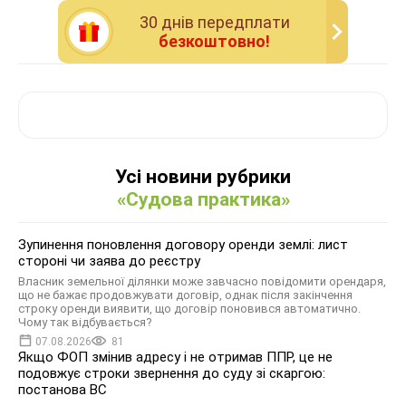
30 днiв передплати
безкоштовно!
Усі новини рубрики
«Судова практика»
Зупинення поновлення договору оренди землі: лист
стороні чи заява до реєстру
Власник земельної ділянки може завчасно повідомити орендаря,
що не бажає продовжувати договір, однак після закінчення
строку оренди виявити, що договір поновився автоматично.
Чому так відбувається?
07.08.2026
81
Якщо ФОП змінив адресу і не отримав ППР, це не
подовжує строки звернення до суду зі скаргою:
постанова ВС