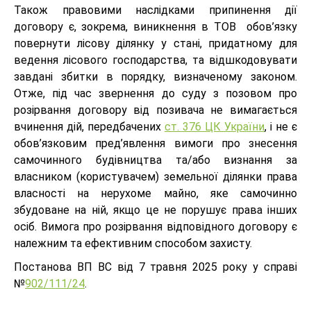
Також правовими наслідками припинення дії
договору є, зокрема, виникнення в ТОВ обов’язку
повернути лісову ділянку у стані, придатному для
ведення лісового господарства, та відшкодовувати
завдані збитки в порядку, визначеному законом.
Отже, під час звернення до суду з позовом про
розірвання договору від позивача не вимагається
вчинення дій, передбачених
ст. 376 ЦК України
, і не є
обов’язковим пред’явлення вимоги про знесення
самочинного будівництва та/або визнання за
власником (користувачем) земельної ділянки права
власності на нерухоме майно, яке самочинно
збудоване на ній, якщо це не порушує права інших
осіб. Вимога про розірвання відповідного договору є
належним та ефективним способом захисту.
Постанова ВП ВС від 7 травня 2025 року у справі
№
902/111/24
.