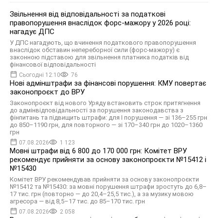
Звільнення від відповідальності за податкові
правопорушення внаслідок форс-мажору у 2026 році:
нагадує ДПС
У ДПС нагадують, що вчинення податкового правопорушення
внаслідок обставин непереборної сили (форс-мажору) є
законною підставою для звільнення платника податків від
фінансової відповідальності
Сьогодні 12:10
76
Нові адмінштрафи за фінансові порушення: КМУ повертає
законопроєкт до ВРУ
Законопроєкт від нового Уряду встановить строк притягнення
до адмінвідповідальності за порушення законодавства з
фінпитань та підвищить штрафи: для І порушення — зі 136–255 грн
до 850–1190 грн, для повторного — зі 170–340 грн до 1020–1360
грн
07.08.2026
1 123
Мовні штрафи від 6 800 до 170 000 грн: Комітет ВРУ
рекомендує прийняти за основу законопроєкти №15412 і
№15430
Комітет ВРУ рекомендував прийняти за основу законопроєкти
№15412 та №15430: за мовні порушення штрафи зростуть до 6,8–
17 тис. грн (повторно — до 20,4–25,5 тис.), а за музику мовою
агресора — від 8,5–17 тис. до 85–170 тис. грн
07.08.2026
2 058