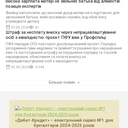
Висока зарплата матері не звільняє батька від аліментів:
позиція експертів
Фахівці наголосили, що високий дохід матері не є підставою для
звільнення батька, який проживає окремо, від обов’язку
утримувати дитину
05.08.2026
81
Штраф за несплату внеску через непрацевлаштування
осіб з інвалідністю: проєкт ПФУ вже у Профспілці
ПФУ передав СПО повторно доопрацьований проєкт Порядку
узгодження суми недоїмки та прийняття рішення про нарахування
пені та застосування штрафу за порушення порядку та строків
нарахування, обчислення та сплати внеску за
непрацевлаштування осіб з інвалідністю
05.08.2026
4 044
Більше новин
«Дебет-Кредит» – електронний сервіс №1 для
бухгалтерів 2024-2025 років