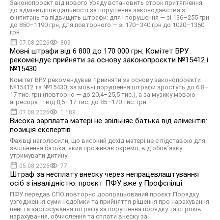
Законопроєкт від нового Уряду встановить строк притягнення
до адмінвідповідальності за порушення законодавства з
фінпитань та підвищить штрафи: для І порушення — зі 136–255 грн
до 850–1190 грн, для повторного — зі 170–340 грн до 1020–1360
грн
07.08.2026
809
Мовні штрафи від 6 800 до 170 000 грн: Комітет ВРУ
рекомендує прийняти за основу законопроєкти №15412 і
№15430
Комітет ВРУ рекомендував прийняти за основу законопроєкти
№15412 та №15430: за мовні порушення штрафи зростуть до 6,8–
17 тис. грн (повторно — до 20,4–25,5 тис.), а за музику мовою
агресора — від 8,5–17 тис. до 85–170 тис. грн
07.08.2026
1 188
Висока зарплата матері не звільняє батька від аліментів:
позиція експертів
Фахівці наголосили, що високий дохід матері не є підставою для
звільнення батька, який проживає окремо, від обов’язку
утримувати дитину
05.08.2026
77
Штраф за несплату внеску через непрацевлаштування
осіб з інвалідністю: проєкт ПФУ вже у Профспілці
ПФУ передав СПО повторно доопрацьований проєкт Порядку
узгодження суми недоїмки та прийняття рішення про нарахування
пені та застосування штрафу за порушення порядку та строків
нарахування, обчислення та сплати внеску за