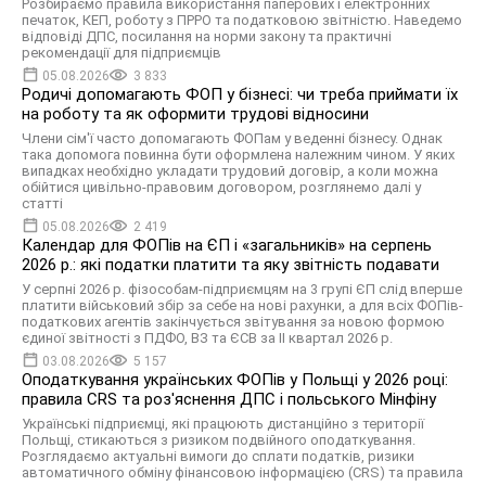
Розбираємо правила використання паперових і електронних
печаток, КЕП, роботу з ПРРО та податковою звітністю. Наведемо
відповіді ДПС, посилання на норми закону та практичні
рекомендації для підприємців
05.08.2026
3 833
Родичі допомагають ФОП у бізнесі: чи треба приймати їх
на роботу та як оформити трудові відносини
Члени сім'ї часто допомагають ФОПам у веденні бізнесу. Однак
така допомога повинна бути оформлена належним чином. У яких
випадках необхідно укладати трудовий договір, а коли можна
обійтися цивільно-правовим договором, розглянемо далі у
статті
05.08.2026
2 419
Календар для ФОПів на ЄП і «загальників» на серпень
2026 р.: які податки платити та яку звітність подавати
У серпні 2026 р. фізособам-підприємцям на 3 групі ЄП слід вперше
платити військовий збір за себе на нові рахунки, а для всіх ФОПів-
податкових агентів закінчується звітування за новою формою
єдиної звітності з ПДФО, ВЗ та ЄСВ за ІІ квартал 2026 р.
03.08.2026
5 157
Оподаткування українських ФОПів у Польщі у 2026 році:
правила CRS та роз'яснення ДПС і польського Мінфіну
Українські підприємці, які працюють дистанційно з території
Польщі, стикаються з ризиком подвійного оподаткування.
Розглядаємо актуальні вимоги до сплати податків, ризики
автоматичного обміну фінансовою інформацією (CRS) та правила