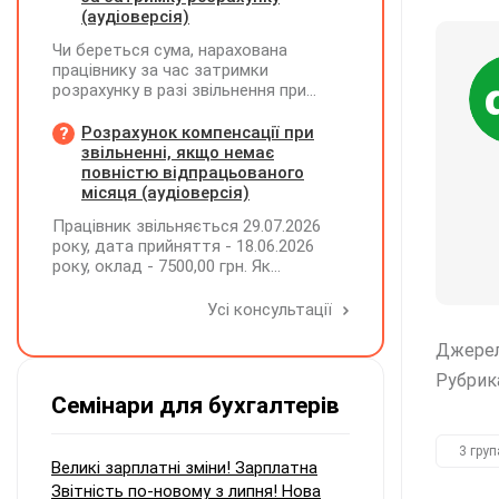
(аудіоверсія)
Чи береться сума, нарахована
працівнику за час затримки
розрахунку в разі звільнення при
обчсиленні середньомісячної
заробітної плати (винагороди), для
Розрахунок компенсації при
розрахунку внеску на підтримку
звільненні, якщо немає
працевлаштування осіб з
повністю відпрацьованого
інвалідністю?
місяця (аудіоверсія)
Працівник звільняється 29.07.2026
року, дата прийняття - 18.06.2026
року, оклад - 7500,00 грн. Як
розрахувати компенсацію трьох
невикористаних днів відпустки при
Усі консультації
звільненні?
Джере
Рубрик
Семінари для бухгалтерів
3 груп
Великі зарплатні зміни! Зарплатна
Звітність по-новому з липня! Нова