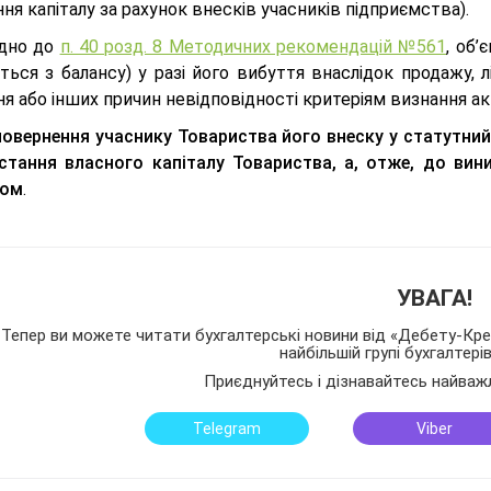
ня капіталу за рахунок внесків учасників підприємства).
ідно до
п. 40 розд. 8 Методичних рекомендацій №561
, об
ться з балансу) у разі його вибуття внаслідок продажу, лі
я або інших причин невідповідності критеріям визнання а
повернення учаснику Товариства його внеску у статутний 
стання власного капіталу Товариства, а, отже, до ви
ком
.
УВАГА!
Тепер ви можете читати бухгалтерські новини від «Дебету-Кред
найбільшій групі бухгалтері
Приєднуйтесь і дізнавайтесь найваж
Telegram
Viber