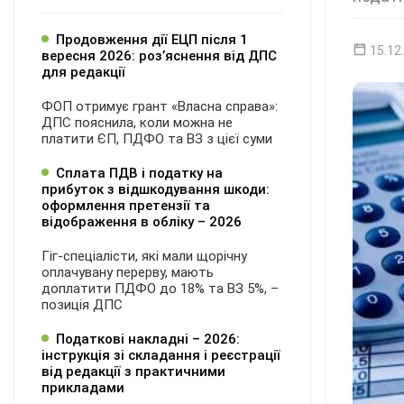
Продовження дії ЕЦП після 1
15.12
вересня 2026: розʼяснення від ДПС
для редакції
ФОП отримує грант «Власна справа»:
ДПС пояснила, коли можна не
платити ЄП, ПДФО та ВЗ з цієї суми
Сплата ПДВ і податку на
прибуток з відшкодування шкоди:
оформлення претензії та
відображення в обліку – 2026
Гіг-спеціалісти, які мали щорічну
оплачувану перерву, мають
доплатити ПДФО до 18% та ВЗ 5%, –
позиція ДПС
Податкові накладні – 2026:
інструкція зі складання і реєстрації
від редакції з практичними
прикладами