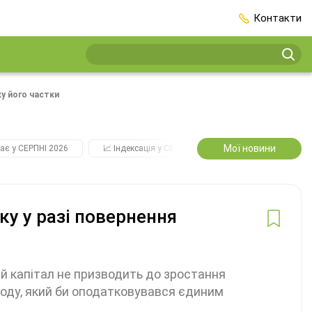
Контакти
ку його частки
Мої новини
ає у СЕРПНІ 2026
📈 Індексація у СЕРПНІ
2️⃣0️⃣2️⃣7️⃣ Усі ключо
ку у разі повернення
й капітал не призводить до зростання
ходу, який би оподатковувався єдиним