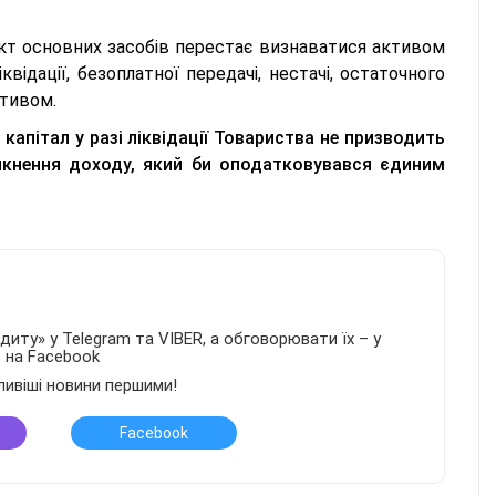
’єкт основних засобів перестає визнаватися активом
квідації, безоплатної передачі, нестачі, остаточного
ктивом.
капітал у разі ліквідації Товариства не призводить
никнення доходу, який би оподатковувався єдиним
иту» у Telegram та VIBER, а обговорювати їх – у
в на Facebook
ливіші новини першими!
Facebook