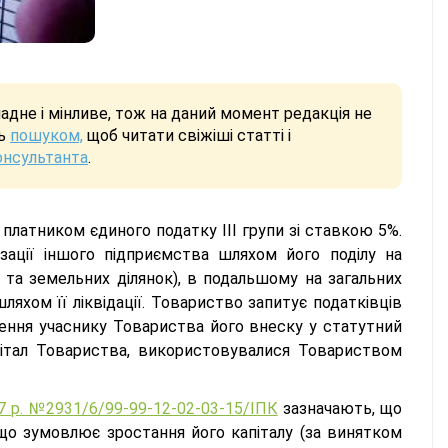
дне і мінливе, тож на даний момент редакція не
сь
пошуком,
щоб читати свіжіші статті і
онсультанта
.
платником єдиного податку ІІІ групи зі ставкою 5%.
зації іншого підприємства шляхом його поділу на
та земельних ділянок), в подальшому на загальних
хом її ліквідації. Товариство запитує податківців
рнення учаснику Товариства його внеску у статутний
апітал Товариства, використовувалися Товариством
17 р. №2931/6/99-99-12-02-03-15/ІПК
зазначають, що
що зумовлює зростання його капіталу (за винятком