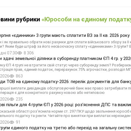
овини рубрики
«Юрособи на єдиному податк
ерпня «єдинники» 3 групи мають сплатити ВЗ за ІІ кв. 2026 року
и і як правильно обрати нові рахунки для сплати військового збору за ІІ
и? Яким буде штраф за його несвоєчасну сплату «єдинниками» 3 групи? Від
дні 07:30
8 306
и здачі земельної ділянки в суборенду платником ЄП 4 гр. у 202
ику ЄП 4 групі не втратити свій статус через суборенду землі? Розбираєм
трація прав, єдиний податок, перерахунок 75% агрочастки, розподіл МП
.2026
863
ди ТОВ на єдиному податку-2026: перелік документів для банк
першої виплати дивідендів обслуговуючий банк має право затребувати
операція є для конкретного рахунку новою або нетиповою
.2026
235
ві пільги для 4 групи ЄП у 2026 році: роз’яснення ДПС та важли
ркаській області роз'яснила норми ст. 297 ПКУ щодо звільнення юросіб н
ельного податку та ренти. Читайте про винятки при виплатах нерезидента
.2026
91
 групи єдиного податку на третю або перехід на загальну сист