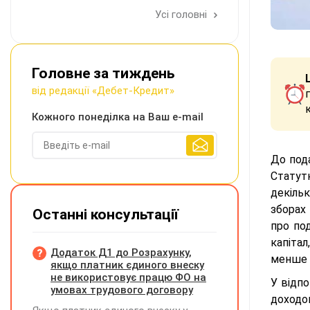
Усі головні
Головне за тиждень
від редакції «Дебет-Кредит»
Кожного понеділка на Ваш e-mail
До пода
Статут
декіль
зборах
Останні консультації
про по
капіта
Додаток Д1 до Розрахунку,
менше н
якщо платник єдиного внеску
не використовує працю ФО на
У відпо
умовах трудового договору
доходо