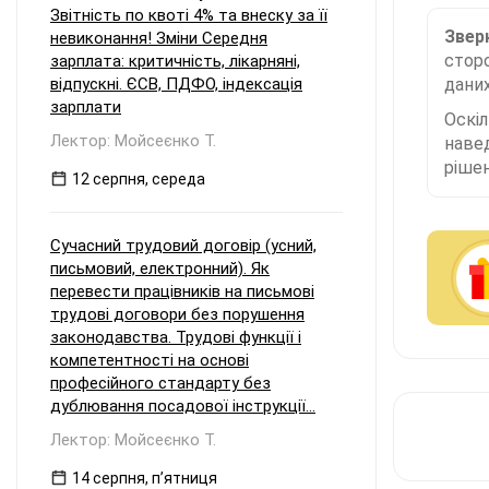
Звітність по квоті 4% та внеску за її
Зверн
невиконання! Зміни Середня
сторо
зарплата: критичність, лікарняні,
відпускні. ЄСВ, ПДФО, індексація
даних
зарплати
Оскі
Лектор: Мойсеєнко Т.
наве
рішен
12 серпня, середа
Сучасний трудовий договір (усний,
письмовий, електронний). Як
перевести працівників на письмові
трудові договори без порушення
законодавства. Трудові функції і
компетентності на основі
професійного стандарту без
дублювання посадової інструкції...
Лектор: Мойсеєнко Т.
14 серпня, пʼятниця