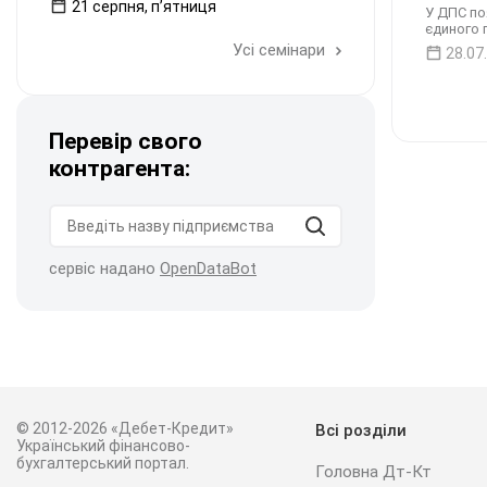
21 серпня, пʼятниця
У ДПС по
єдиного 
Усі семінари
28.07
Перевір свого
контрагента:
сервіс надано
OpenDataBot
© 2012-2026 «Дебет-Кредит»
Всі розділи
Український фінансово-
бухгалтерський портал.
Головна Дт-Кт