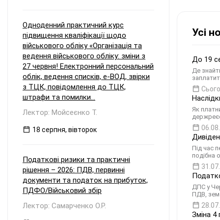
Одноденний практичний курс
Усі н
підвищення кваліфікації щодо
військового обліку «Організація та
ведення військового обліку: зміни з
До 19 с
27 червня! Електронний персональний
Де знайт
облік, ведення списків, е-ВОД, звірки
заплатит
з ТЦК, повідомлення до ТЦК,
Сього
штрафи та помилки...
Наслідк
Як платн
Лектор: Мойсеєнко Т.
держреєс
06.08
18 серпня, вівторок
Дивіден
Під час 
подібна 
Податкові ризики та практичні
31.07
рішення – 2026: ПДВ, первинні
Податко
документи та податок на прибуток,
ДПС у Че
ПДФО/Військовий збір
ПДВ, зем
Лектор: Самарченко О.Р.
28.07
Зміна 4