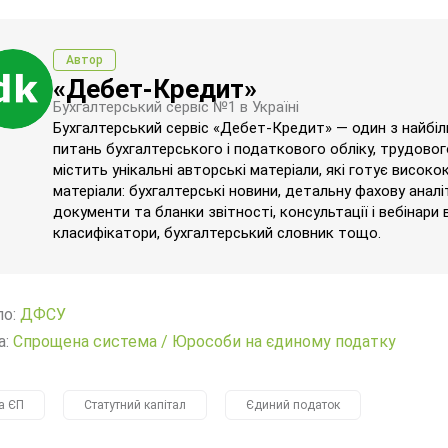
Автор
«Дебет-Кредит»
Бухгалтерський сервіс №1 в Україні
Бухгалтерський сервіс «Дебет-Кредит» — один з найбільш
питань бухгалтерського і податкового обліку, трудового
містить унікальні авторські матеріали, які готує високо
матеріали: бухгалтерські новини, детальну фахову аналі
документи та бланки звітності, консультації і вебінари 
класифікатори, бухгалтерський словник тощо.
ло:
ДФСУ
а:
Спрощена система
/
Юрособи на єдиному податку
а ЄП
Статутний капітал
Єдиний податок