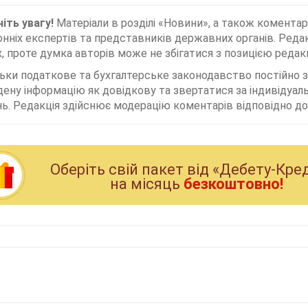
іть увагу!
Матеріали в розділі «Новини», а також коментар
нніх експертів та представників державних органів. Редак
, проте думка авторів може не збігатися з позицією редакц
льки податкове та бухгалтерське законодавство постійно
дену інформацію як довідкову та звертатися за індивідуа
ь. Редакція здійснює модерацію коментарів відповідно до 
Оберiть свiй пакет вiд «Дебету-Кре
на мiсяць
безкоштовно!