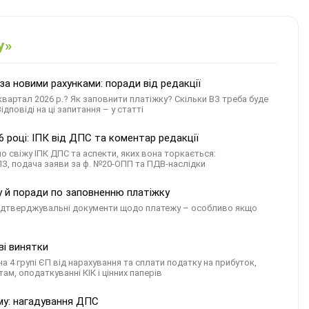
у»
 за новими рахунками: поради від редакції
 квартал 2026 р.? Як заповнити платіжку? Скільки ВЗ треба буде
повіді на ці запитання – у статті
6 році: ІПК від ДПС та коментар редакції
о свіжу ІПК ДПС та аспекти, яких вона торкається:
З, подача заяви за ф. №20-ОПП та ПДВ-наслідки
у й поради по заповненню платіжку
 підтверджувальні документи щодо платежу – особливо якщо
ві винятки
а 4 групі ЄП від нарахування та сплати податку на прибуток,
м, оподаткуванні КІК і цінних паперів
ему: нагадування ДПС