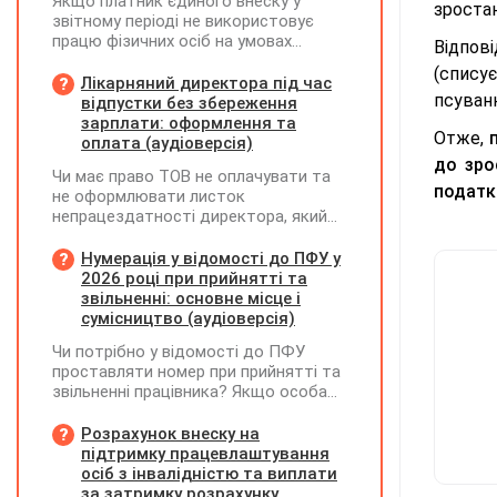
Якщо платник єдиного внеску у
зростан
звітному періоді не використовує
працю фізичних осіб на умовах
Відпов
трудового договору (контракту) або
(списує
на інших умовах, передбачених
Лікарняний директора під час
псуванн
законодавством, Додаток Д1/
відпустки без збереження
Додаток ФІЗ-Д1 за відповідний
зарплати: оформлення та
Отже,
період не подається
оплата (аудіоверсія)
до зро
Чи має право ТОВ не оплачувати та
подат
не оформлювати листок
непрацездатності директора, який
перебуває у відпустці без
збереження заробітної плати під час
Нумерація у відомості до ПФУ у
призупинення діяльності
2026 році при прийнятті та
підприємства?
звільненні: основне місце і
сумісництво (аудіоверсія)
Чи потрібно у відомості до ПФУ
проставляти номер при прийнятті та
звільненні працівника? Якщо особа
одночасно працювала за основним
місцем роботи та за сумісництвом,
Розрахунок внеску на
чи рахується це як два роботодавці?
підтримку працевлаштування
осіб з інвалідністю та виплати
за затримку розрахунку