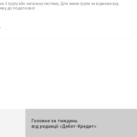
 3 групу або загальну систему. Для зміни групи чи відмови від
аяву до податкової
Головне за тиждень
від редакції «Дебет-Кредит»