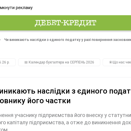
мкнути рекламу
Чи виникають наслідки з єдиного податку у разі повернення засновни
.26 р.
📅 Календар бухгалтера на СЕРПЕНЬ 2026
☀️Що нас чек
иникають наслідки з єдиного подат
овнику його частки
ення учаснику підприємства його внеску у статутни
го капіталу підприємства, а отже до виникнення до
ком