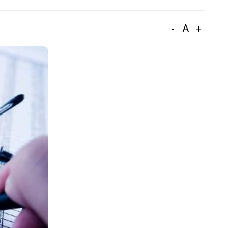
-
A
+