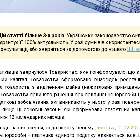
Цій статті більше 3-х років.
Українське законодавство скла
гарантує її 100% актуальність. У разі сумнівів скористайте
консультації, або зверніться за допомогою до нашого
ШІ-к
тківців звернулося Товариство, яке поінформувало, що є 
ний капітал Товариства сформовано внаслідок реоргані
ка товариств з виділенням майна (нежитлових приміщень 
 Товариства прийнято рішення про припинення юрособи шля
даткові зобов’язання, які виникають у нього у разі пове
л, якщо ці основні засоби, які сформували статутний к
іж 12 календарних місяців.
відь на звернення, податківці у своєму
листі від 11.12.20
м юрособи - платника єдиного податку визнається все, 