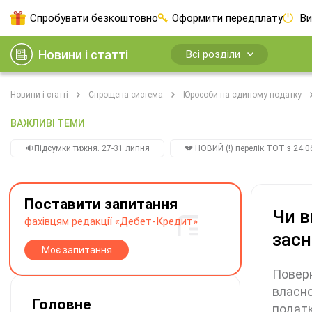
Спробувати безкоштовно
Оформити передплату
Ви
Новини і статті
Всі розділи
Новини і статті
Спрощена система
Юрособи на єдиному податку
ВАЖЛИВІ ТЕМИ
🔉Підсумки тижня. 27-31 липня
💔 НОВИЙ (!) перелік ТОТ з 24.06
Поставити запитання
Чи в
фахівцям редакції «Дебет-Кредит»
засн
Моє запитання
Поверн
власно
Головне
подат