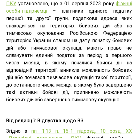
ПКУ
установлено, що з 01 серпня 2023 року
фізичні
особи-підприємці
– платники єдиного податку
першої та другої групи, податкова адреса яких
знаходиться на територіях бойових дій або на
тимчасово окупованих Російською Федерацією
територіях України станом на дату початку бойових
дій або тимчасової окупації, мають право не
сплачувати єдиний податок за період з першого
числа місяця, в якому почалися бойові дії на
відповідній території, виникла можливість бойових
дій або почалася тимчасова окупація такої території,
до останнього числа місяця, в якому було завершено
такі активні бойові дії, припинено можливість
бойових дій або завершено тимчасову окупацію.
Від редакції: Відпустка щодо ВЗ
Згідно з
пп. 1.13 п. 16-1 підрозд. 10 розд. XX