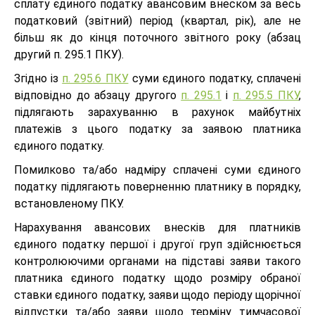
сплату єдиного податку авансовим внеском за весь
податковий (звітний) період (квартал, рік), але не
більш як до кінця поточного звітного року (абзац
другий п. 295.1 ПКУ).
Згідно із
п. 295.6 ПКУ
суми єдиного податку, сплачені
відповідно до абзацу другого
п. 295.1
і
п. 295.5 ПКУ
,
підлягають зарахуванню в рахунок майбутніх
платежів з цього податку за заявою платника
єдиного податку.
Помилково та/або надміру сплачені суми єдиного
податку підлягають поверненню платнику в порядку,
встановленому ПКУ.
Нарахування авансових внесків для платників
єдиного податку першої і другої груп здійснюється
контролюючими органами на підставі заяви такого
платника єдиного податку щодо розміру обраної
ставки єдиного податку, заяви щодо періоду щорічної
відпустки та/або заяви щодо терміну тимчасової