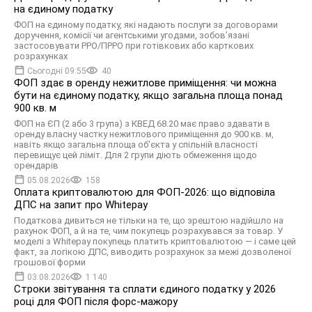
на єдиному податку
ФОП на єдиному податку, які надають послуги за договорами
доручення, комісії чи агентськими угодами, зобов’язані
застосовувати РРО/ПРРО при готівкових або карткових
розрахунках
Сьогодні 09:55
40
ФОП здає в оренду нежитлове приміщення: чи можна
бути на єдиному податку, якщо загальна площа понад
900 кв. м
ФОП на ЄП (2 або 3 група) з КВЕД 68.20 має право здавати в
оренду власну частку нежитлового приміщення до 900 кв. м,
навіть якщо загальна площа об'єкта у спільній власності
перевищує цей ліміт. Для 2 групи діють обмеження щодо
орендарів
05.08.2026
158
Оплата криптовалютою для ФОП-2026: що відповіла
ДПС на запит про Whitepay
Податкова дивиться не тільки на те, що зрештою надійшло на
рахунок ФОП, а й на те, чим покупець розрахувався за товар. У
моделі з Whitepay покупець платить криптовалютою — і саме цей
факт, за логікою ДПС, виводить розрахунок за межі дозволеної
грошової форми
03.08.2026
1 140
Строки звітування та сплати єдиного податку у 2026
році для ФОП після форс-мажору