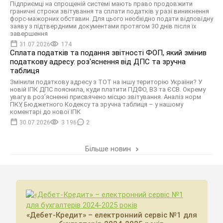
Підприємці на спрощеній системі мають право продовжити
граничні строки звітування та сплати податків у разі виникнення
форс-мажорних обставин. Для цього необхідно подати відповідну
заяву з підтвердними документами протягом 30 днів після їх
завершення
31.07.2026
174
Сплата податків та подання звітності ФОП, який змінив
податкову адресу: роз'яснення від ДПС та зручна
таблиця
Змінили податкову адресу з ТОТ на іншу територію України? У
новій ІПК ДПС пояснила, куди платити ПДФО, ВЗ та ЄСВ. Окрему
увагу в роз’ясненні присвячено місцю звітування. Аналіз норм
ПКУ, Бюджетного Кодексу та зручна таблиця – у нашому
коментарі до нової ІПК
30.07.2026
3 196
2
Більше новин
«Дебет-Кредит» – електронний сервіс №1 для