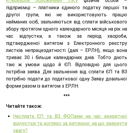
«Перехідні положення» ПКУ
фізичні особи –
підприємці – платники єдиного податку першої та
другої групи, які не використовують працю
найманих осіб, звільняються від сплати військового
збору протягом одного календарного місяця на рік на
час відпустки, а також за період хвороби,
підтвердженої витягом з Електронного реєстру
листків непрацездатності (далі – ЕРЛН), якщо вона
триває 30 і більше календарних днів. Тобто діють
такі ж умови щодо й ЄП. Відповідно для цього
потрібна заява. Для звільнення від сплати ЄП та ВЗ
потрібно подати до податкової одну Заяву довільної
форми разом із витягом з ЕРЛН.
***
Читайте також:
Несплата ЄП та ВЗ ФОПами на час декретної
відпустки та догляду за дитиною: на що звернути
увагу?