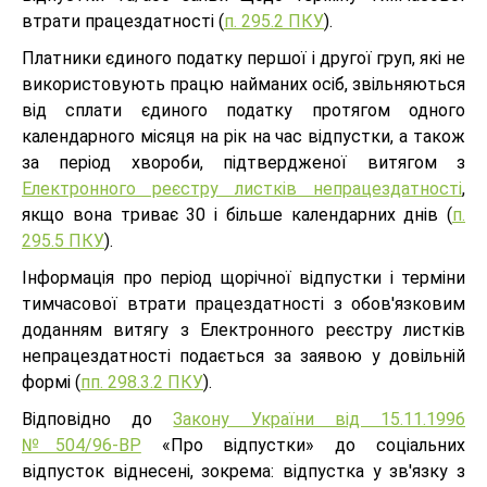
втрати працездатності (
п. 295.2 ПКУ
).
Платники єдиного податку першої і другої груп, які не
використовують працю найманих осіб, звільняються
від сплати єдиного податку протягом одного
календарного місяця на рік на час відпустки, а також
за період хвороби, підтвердженої витягом з
Електронного реєстру листків непрацездатності
,
якщо вона триває 30 і більше календарних днів (
п.
295.5 ПКУ
).
Інформація про період щорічної відпустки і терміни
тимчасової втрати працездатності з обов'язковим
доданням витягу з Електронного реєстру листків
непрацездатності подається за заявою у довільній
формі (
пп. 298.3.2 ПКУ
).
Відповідно до
Закону України від 15.11.1996
№504/96-ВР
«Про відпустки» до соціальних
відпусток віднесені, зокрема: відпустка у зв'язку з