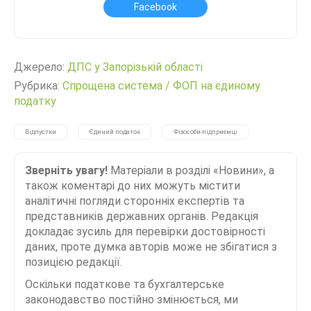
Facebook
Джерело:
ДПС у Запорізькій області
Рубрика:
Спрощена система
/
ФОП на єдиному
податку
Відпустки
Єдиний податок
Фізособи-підприємці
Зверніть увагу!
Матеріали в розділі «Новини», а
також коментарі до них можуть містити
аналітичні погляди сторонніх експертів та
представників державних органів. Редакція
докладає зусиль для перевірки достовірності
даних, проте думка авторів може не збігатися з
позицією редакції.
Оскільки податкове та бухгалтерське
законодавство постійно змінюється, ми