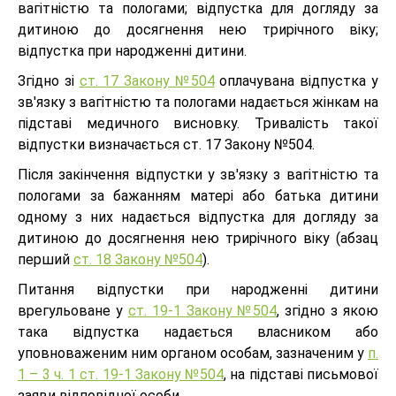
вагітністю та пологами; відпустка для догляду за
дитиною до досягнення нею трирічного віку;
відпустка при народженні дитини.
Згідно зі
ст. 17 Закону №504
оплачувана відпустка у
зв'язку з вагітністю та пологами надається жінкам на
підставі медичного висновку. Тривалість такої
відпустки визначається ст. 17 Закону №504.
Після закінчення відпустки у зв'язку з вагітністю та
пологами за бажанням матері або батька дитини
одному з них надається відпустка для догляду за
дитиною до досягнення нею трирічного віку (абзац
перший
ст. 18 Закону №504
).
Питання відпустки при народженні дитини
врегульоване у
ст. 19-1 Закону №504
, згідно з якою
така відпустка надається власником або
уповноваженим ним органом особам, зазначеним у
п.
1 – 3 ч. 1 ст. 19-1 Закону №504
, на підставі письмової
заяви відповідної особи.