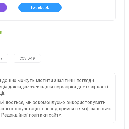
Facebook
ни
га
COVID-19
і до них можуть містити аналітичні погляди
ція докладає зусиль для перевірки достовірності
ії.
 змінюється, ми рекомендуємо використовувати
льною консультацією перед прийняттям фінансових
Редакційної політики сайту.