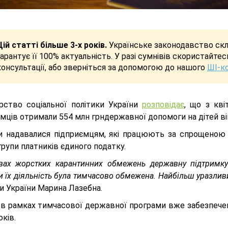
Цій статті більше 3-х років.
Українське законодавство скла
гарантує її 100% актуальність. У разі сумнівів скористайте
консультації, або зверніться за допомогою до нашого
ШІ-к
ерство соціальної політики України
розповідає
, що з кві
мців отримали 554 млн грндержавної допомоги на дітей вік
и надавалися підприємцям, які працюють за спрощеною
групи платників єдиного податку.
вах жорстких карантинних обмежень державну підтримку 
и їх діяльність була тимчасово обмежена. Найбільш уразливи
и України Марина Лазебна.
 в рамках тимчасової державної програми вже забезпечен
оків.