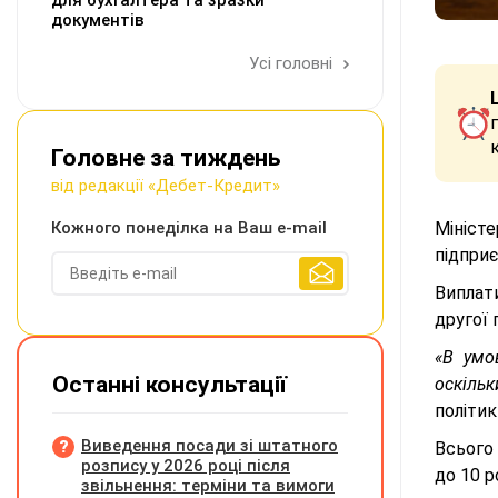
для бухгалтера та зразки
документів
Усі головні
Головне за тиждень
від редакції «Дебет-Кредит»
Кожного понеділка на Ваш e-mail
Мініст
підприє
Виплат
другої 
«В умо
Останні консультації
оскільк
політик
Виведення посади зі штатного
Всього
розпису у 2026 році після
до 10 р
звільнення: терміни та вимоги