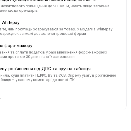
у нежитлового приміщення до 900 кв. м, навіть якщо загальна
ження щодо орендарів
 Whitepay
 те, чим покупець розрахувався за товар. У моделі з Whitepay
розрахунок за межі дозволеної грошової форми
сля форс-мажору
вання та сплати податків у разі виникнення форс-мажорних
ами протягом 30 днів після їх завершення
есу: роз'яснення від ДПС та зручна таблиця
нила, куди платити ПДФО, ВЗ та ЄСВ. Окрему увагу в роз’ясненні
блиця – у нашому коментарі до нової ІПК