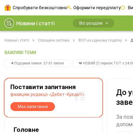
Спробувати безкоштовно
Оформити передплату
Ви
Новини і статті
Всі розділи
Новини і статті
Спрощена система
ФОП на єдиному податку
Д
ВАЖЛИВІ ТЕМИ
🔉Підсумки тижня. 27-31 липня
💔 НОВИЙ (!) перелік ТОТ з 24.06
Поставити запитання
До у
фахівцям редакції «Дебет-Кредит»
заве
Моє запитання
За поз
допомо
Головне