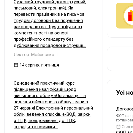
Сучасний трудовий договір (усний,
письмовий, електронний). Як
перевести працівників на письмові
трудові договори без порушення
законодавства. Трудові функції і
компетентності на основі
професійного стандарту без
дублювання посадової інструкції...
Лектор: Мойсеєнко Т.
14 серпня, пʼятниця
Одноденний практичний курс
підвищення кваліфікації щодо
Усі н
військового обліку «Організація та
ведення військового обліку: зміни з
27 червня! Електронний персональний
Договор
облік, ведення списків, е-ВОД, звірки
ФОП на є
з ТЦК, повідомлення до ТЦК,
готівков
штрафи та помилки...
Сього
ФОП зда