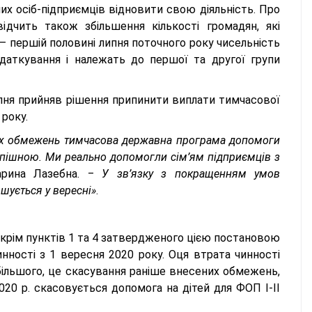
х осіб-підприємців відновити свою діяльність. Про
ідчить також збільшення кількості громадян, які
– першій половині липня поточного року чисельність
одаткування і належать до першої та другої групи
пня прийняв рішення припинити виплати тимчасової
року.
них обмежень тимчасова державна програма допомоги
спішною. Ми реально допомогли сім’ям підприємців з
арина Лазебна. ‒
У зв’язку з покращенням умов
шується у вересні»
.
, крім пунктів 1 та 4 затвердженого цією постановою
нності з 1 вересня 2020 року. Оця втрата чинності
ільшого, це скасування раніше внесених обмежень,
020 р. скасовується допомога на дітей для ФОП І-ІІ