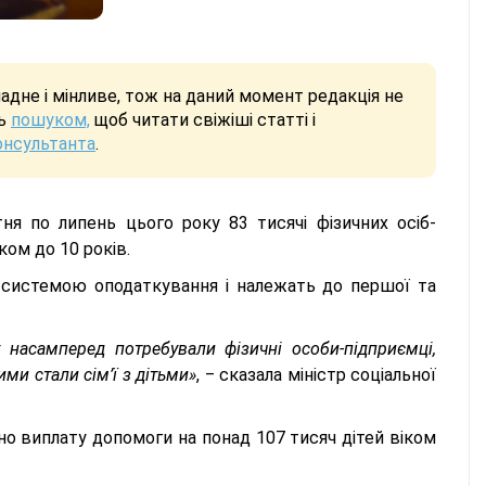
дне і мінливе, тож на даний момент редакція не
сь
пошуком,
щоб читати свіжіші статті і
онсультанта
.
тня по липень цього року 83 тисячі фізичних осіб-
ом до 10 років.
 системою оподаткування і належать до першої та
насамперед потребували фізичні особи-підприємці,
ми стали сім’ї з дітьми»
, ‒ сказала міністр соціальної
о виплату допомоги на понад 107 тисяч дітей віком