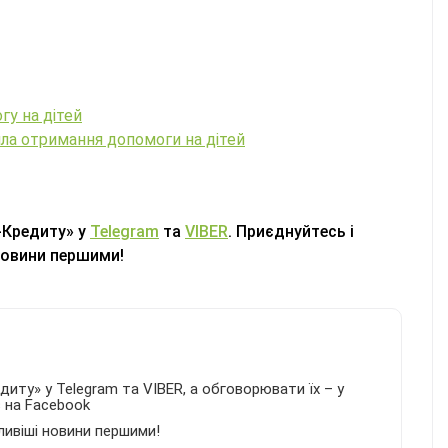
гу на дітей
вила отримання допомоги на дітей
-Кредиту» у
Telegram
та
VIBER
. Приєднуйтесь і
новини першими!
иту» у Telegram та VIBER, а обговорювати їх – у
в на Facebook
ливіші новини першими!