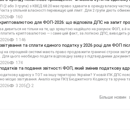
П (2 або 3 група) з КВЕД 68.20 має право здавати в оренду власну частк
'єкта у спільній власності перевищує цей ліміт. Для 2 групи діють обме
.2026
160
криптовалютою для ФОП-2026: що відповіла ДПС на запит про
а дивиться не тільки на те, що зрештою надійшло на рахунок ФОП, а й на
 платить криптовалютою — і саме цей факт, за логікою ДПС, виводить 
.2026
1 146
звітування та сплати єдиного податку у 2026 році для ФОП пі
ці на спрощеній системі мають право продовжити граничні строки звіту
. Для цього необхідно подати відповідну заяву з підтвердними документ
.2026
174
податків та подання звітності ФОП, який змінив податкову адр
податкову адресу з ТОТ на іншу територію України? У новій ІПК ДПС пояс
но місцю звітування. Аналіз норм ПКУ, Бюджетного Кодексу та зручна та
.2026
3 205
2
Більше новин