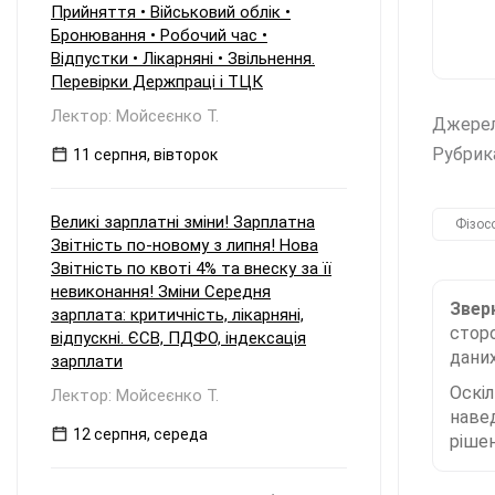
Прийняття • Військовий облік •
Бронювання • Робочий час •
Відпустки • Лікарняні • Звільнення.
Перевірки Держпраці і ТЦК
Лектор: Мойсеєнко Т.
Джере
Рубрик
11 серпня, вівторок
Великі зарплатні зміни! Зарплатна
Фізос
Звітність по-новому з липня! Нова
Звітність по квоті 4% та внеску за її
невиконання! Зміни Середня
Зверн
зарплата: критичність, лікарняні,
сторо
відпускні. ЄСВ, ПДФО, індексація
даних
зарплати
Оскі
Лектор: Мойсеєнко Т.
наве
12 серпня, середа
рішен