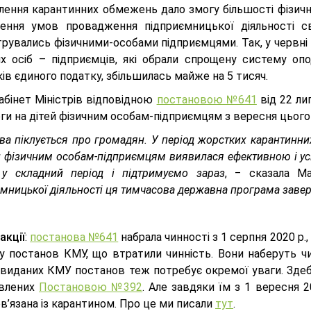
лення карантинних обмежень дало змогу більшості фізични
ення умов провадження підприємницької діяльності св
рувались фізичними-особами підприємцями. Так, у червні 
их осіб – підприємців, які обрали спрощену систему оп
ів єдиного податку, збільшилась майже на 5 тисяч.
абінет Міністрів відповідною
постановою №641
від 22 ли
и на дітей фізичним особам-підприємцям з вересня цього 
ва піклується про громадян. У період жорстких карантин
ей фізичним особам-підприємцям виявилася ефективною і у
 у складний період і підтримуємо зараз
, ‒ сказала М
мницької діяльності ця тимчасова державна програма завер
акції
:
постанова №641
набрала чинності з 1 серпня 2020 р.
ку постанов КМУ, що втратили чинність. Вони наберуть чи
 виданих КМУ постанов теж потребує окремої уваги. Здеб
влених
Постановою №392
. Але завдяки їм з 1 вересня 2
ов’язана із карантином. Про це ми писали
тут
.