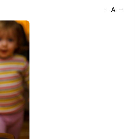
-
A
+