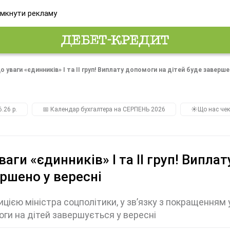
мкнути рекламу
о уваги «єдинників» І та ІІ груп! Виплату допомоги на дітей буде заверше
.26 р.
📅 Календар бухгалтера на СЕРПЕНЬ 2026
☀️Що нас чек
ваги «єдинників» І та ІІ груп! Випла
ршено у вересні
ицією міністра соцполітики, у зв’язку з покращенням
ги на дітей завершується у вересні