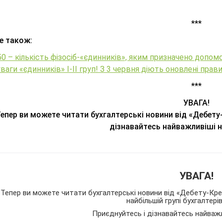
***
е також:
0 – кількість фізосіб-«єдинників», яким призначено допомо
ваги «єдинників» І-ІІ груп! З 3 червня діють оновлені пра
***
УВАГА!
епер ви можете читати бухгалтерські новини від «Дебету
дізнавайтесь найважливіші 
УВАГА!
Тепер ви можете читати бухгалтерські новини від «Дебету-Кред
найбільшій групі бухгалтері
Приєднуйтесь і дізнавайтесь найваж