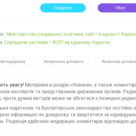
Telegram
Viber
ло:
Міністерство соціальної політики, сім'ї та єдності Украї
а:
Спрощена система
/
ФОП на єдиному податку
оби-підприємці
Матеріальна допомога
Фінансова допомо
іть увагу!
Матеріали в розділі «Новини», а також коментар
нніх експертів та представників державних органів. Редак
, проте думка авторів може не збігатися з позицією редакц
льки податкове та бухгалтерське законодавство постійно
дену інформацію як довідкову та звертатися за індивідуа
ь. Редакція здійснює модерацію коментарів відповідно до 