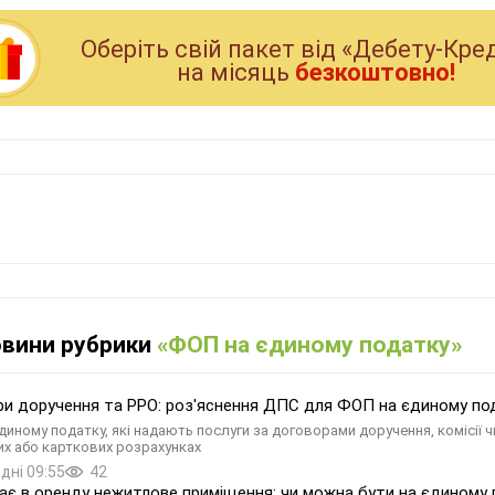
Оберiть свiй пакет вiд «Дебету-Кре
на мiсяць
безкоштовно!
овини рубрики
«ФОП на єдиному податку»
и доручення та РРО: роз'яснення ДПС для ФОП на єдиному по
диному податку, які надають послуги за договорами доручення, комісії 
их або карткових розрахунках
дні 09:55
42
є в оренду нежитлове приміщення: чи можна бути на єдиному п