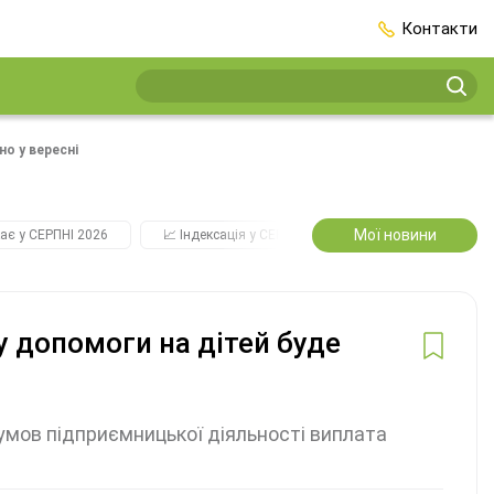
Контакти
но у вересні
Мої новини
ає у СЕРПНІ 2026
📈 Індексація у СЕРПНІ
2️⃣0️⃣2️⃣7️⃣ Усі ключо
ту допомоги на дітей буде
 умов підприємницької діяльності виплата