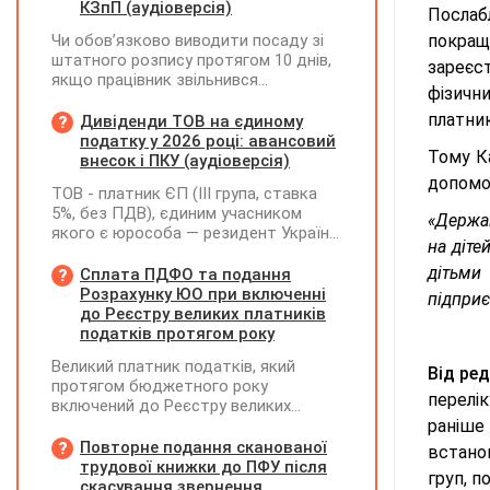
КЗпП (аудіоверсія)
Послаб
Чи обов’язково виводити посаду зі
покращ
штатного розпису протягом 10 днів,
зареєст
якщо працівник звільнився
фізичн
(розрахувався)?
платник
Дивіденди ТОВ на єдиному
податку у 2026 році: авансовий
Тому К
внесок і ПКУ (аудіоверсія)
допомог
ТОВ - платник ЄП (ІІІ група, ставка
5%, без ПДВ), єдиним учасником
«Держа
якого є юрособа — резидент України,
на діт
у 2026 році планує розподілити та
виплатити дивіденди за рахунок
дітьми
Сплата ПДФО та подання
нерозподіленого прибутку 2024–2025
Розрахунку ЮО при включенні
підприє
років у сумі 15 млн грн. Які податкові
до Реєстру великих платників
наслідки виникають у ТОВ-емітента?
податків протягом року
Великий платник податків, який
Від ред
протягом бюджетного року
перелі
включений до Реєстру великих
платників податків, сплачує ПДФО за
раніше
місцем попереднього обліку, а
Повторне подання сканованої
встано
Податковий розрахунок подає за
трудової книжки до ПФУ після
груп, п
новим (основним) місцем обліку
скасування звернення