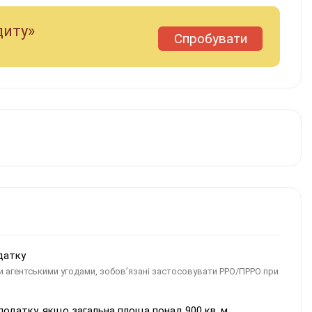
диту»
Спробувати
датку
чи агентськими угодами, зобов’язані застосовувати РРО/ПРРО при
одатку, якщо загальна площа понад 900 кв. м