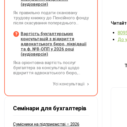
(аудіоверсія)
Як правильно подати скановану
трудову книжку до Пенсійного фонду
після скасування попереднього
Читайт
звернення через відсутність підпису
8095
на титульній сторінці — надсилати
Вартість бухгалтерських
лише виправлену сторінку чи всю
консультацій з відкриття
До у
трудову книжку заново?
адвокатського бюро, ліквідації
та ф. №8-ОПП у 2026 році
(аудіоверсія)
Яка орієнтовна вартість послуг
Т
бухгалтера за консультації щодо
відкриття адвокатського бюро,
ліквідації незалежної адвокатської
діяльності та подання звіту за
Усі консультації
формою №8-ОПП?
Семінари для бухгалтерів
Сумісники на підприємстві – 2026