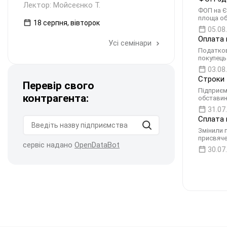
Лектор: Мойсеєнко Т.
ФОП на Є
площа об
18 серпня, вівторок
05.08
Оплата 
Усі семінари
Податков
покупець
03.08
Строки 
Перевір свого
Підприєм
контрагента:
обставин
31.07
Сплата 
Змінили 
присвяче
сервіс надано
OpenDataBot
30.07