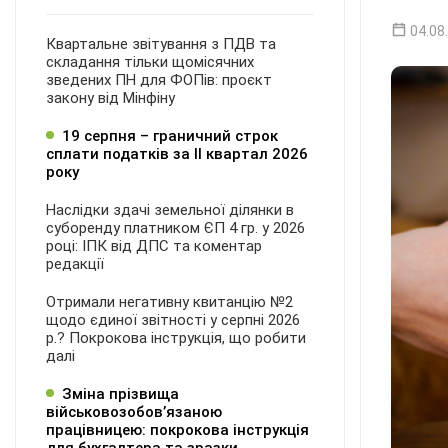
04.08
Квартальне звітування з ПДВ та
складання тільки щомісячних
зведених ПН для ФОПів: проєкт
закону від Мінфіну
19 серпня – граничний строк
сплати податків за ІI квартал 2026
року
Наслідки здачі земельної ділянки в
суборенду платником ЄП 4 гр. у 2026
році: ІПК від ДПС та коментар
редакції
Отримали негативну квитанцію №2
щодо єдиної звітності у серпні 2026
р.? Покрокова інструкція, що робити
далі
Зміна прізвища
військовозобов’язаною
працівницею: покрокова інструкція