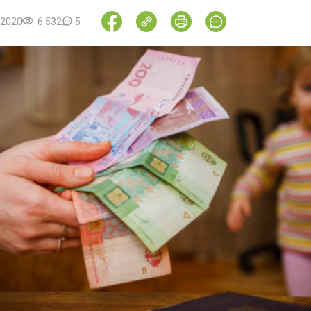
.2020
6 532
5