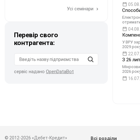
05.08
Усі семінари
Способи
Електрон
отримати
04.08
Перевір свого
Компенс
контрагента:
У ВРУ за
2029 року
22.07
З 26 ли
Мінрозви
сервіс надано
OpenDataBot
2026 рок
16.07
© 2012-2026 «Дебет-Кредит»
Всі розділи