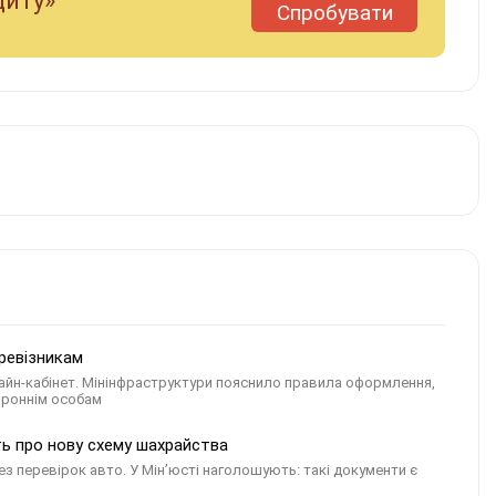
диту»
Спробувати
ревізникам
йн-кабінет. Мінінфраструктури пояснило правила оформлення,
ороннім особам
ють про нову схему шахрайства
з перевірок авто. У Мін’юсті наголошують: такі документи є