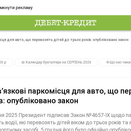
мкнути рекламу
сця для авто, що перевозять дітей до трьох років: опубліковано закон
26 р.
📅 Календар бухгалтера на СЕРПЕНЬ 2026
☀️Що нас чека
’язкові паркомісця для авто, що пе
в: опубліковано закон
ня 2025 Президент підписав Закон №4657-IX щодо па
ь водії, які перевозять дітей віком до трьох років т
ортному засобі. 5 грудня його було офіційно опублік