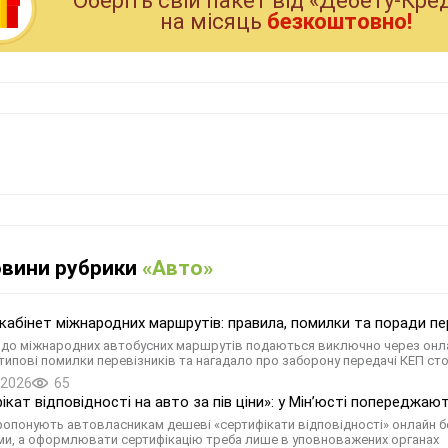
Оберiть свiй пакет вiд «Дебету-Кре
на мiсяць
безкоштовно!
овини рубрики
«Авто»
кабінет міжнародних маршрутів: правила, помилки та поради пе
до міжнародних автобусних маршрутів подаються виключно через онла
типові помилки перевізників та нагадало про заборону передачі КЕП ст
.2026
65
ікат відповідності на авто за пів ціни»: у Мін’юсті попереджа
ропонують автовласникам дешеві «сертифікати відповідності» онлайн бе
ми, а оформлювати сертифікацію треба лише в уповноважених органах