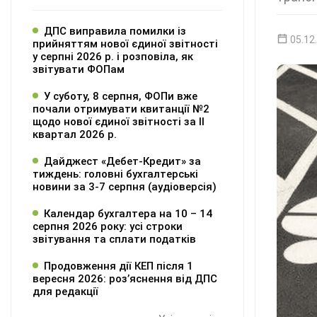
ДПС виправила помилки із
05.12
прийняттям нової єдиної звітності
у серпні 2026 р. і розповіла, як
звітувати ФОПам
У суботу, 8 серпня, ФОПи вже
почали отримувати квитанції №2
щодо нової єдиної звітності за ІІ
квартал 2026 р.
Дайджест «Дебет-Кредит» за
тиждень: головні бухгалтерські
новини за 3-7 серпня (аудіоверсія)
Календар бухгалтера на 10 – 14
серпня 2026 року: усі строки
звітування та сплати податків
Продовження дії КЕП після 1
вересня 2026: розʼяснення від ДПС
для редакції