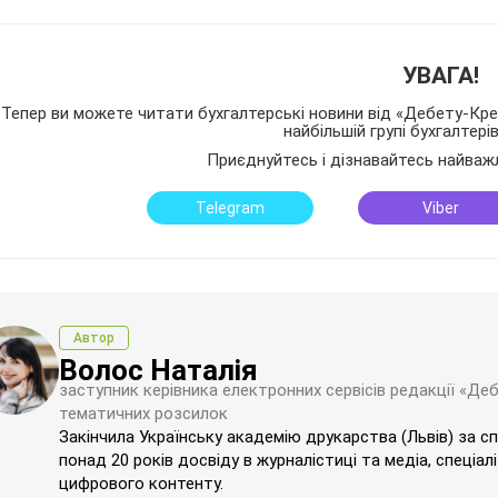
УВАГА!
Тепер ви можете читати бухгалтерські новини від «Дебету-Кред
найбільшій групі бухгалтері
Приєднуйтесь і дізнавайтесь найваж
Telegram
Viber
Автор
Волос Наталія
заступник керівника електронних сервісів редакції «Де
тематичних розсилок
Закінчила Українську академію друкарства (Львів) за с
понад 20 років досвіду в журналістиці та медіа, спеціал
цифрового контенту.