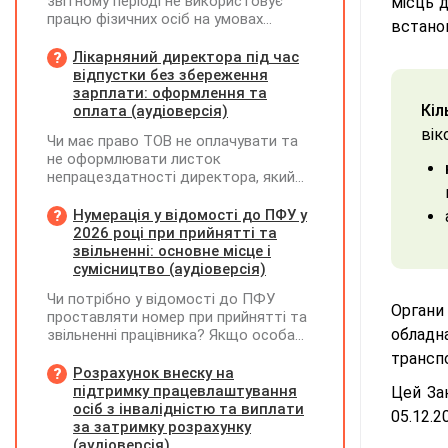
звітному періоді не використовує
місць д
працю фізичних осіб на умовах
встанов
трудового договору (контракту) або
на інших умовах, передбачених
Лікарняний директора під час
законодавством, Додаток Д1/
відпустки без збереження
Додаток ФІЗ-Д1 за відповідний
зарплати: оформлення та
період не подається
Кіл
оплата (аудіоверсія)
вік
Чи має право ТОВ не оплачувати та
не оформлювати листок
непрацездатності директора, який
перебуває у відпустці без
збереження заробітної плати під час
Нумерація у відомості до ПФУ у
призупинення діяльності
2026 році при прийнятті та
підприємства?
звільненні: основне місце і
сумісництво (аудіоверсія)
Чи потрібно у відомості до ПФУ
Органи
проставляти номер при прийнятті та
обладн
звільненні працівника? Якщо особа
одночасно працювала за основним
транспо
місцем роботи та за сумісництвом,
Розрахунок внеску на
чи рахується це як два роботодавці?
підтримку працевлаштування
Цей Зак
осіб з інвалідністю та виплати
05.12.2
за затримку розрахунку
(аудіоверсія)