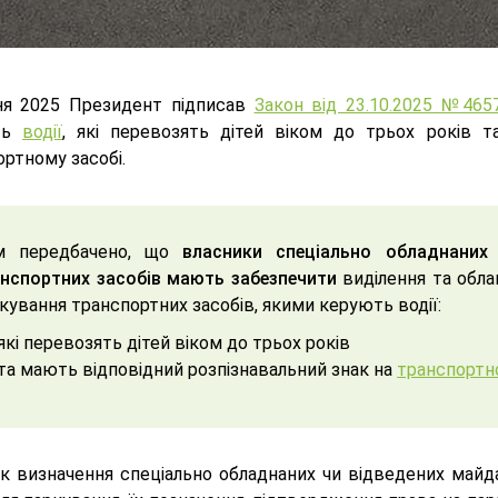
ня 2025 Президент підписав
Закон від 23.10.2025 №465
ть
водії
, які перевозять дітей віком до трьох років т
ртному засобі.
м передбачено, що
власники спеціально обладнаних
нспортних засобів мають забезпечити
виділення та обла
кування транспортних засобів, якими керують водії:
які перевозять дітей віком до трьох років
та мають відповідний розпізнавальний знак на
транспортно
к визначення спеціально обладнаних чи відведених майда