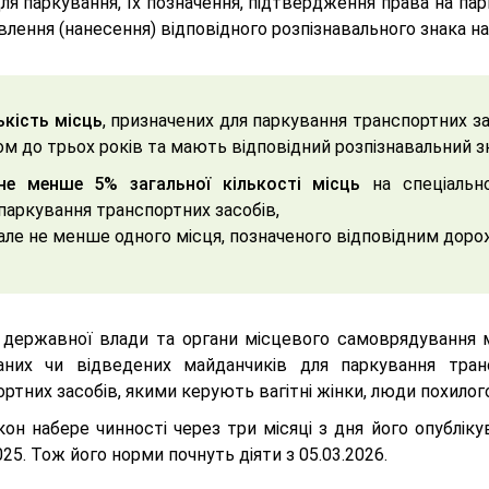
ля паркування, їх позначення, підтвердження права на па
лення (нанесення) відповідного розпізнавального знака н
ькість місць
, призначених для паркування транспортних за
ом до трьох років та мають відповідний розпізнавальний з
не менше 5% загальної кількості місць
на спеціальн
паркування транспортних засобів,
але не менше одного місця, позначеного відповідним дор
 державної влади та органи місцевого самоврядування
аних чи відведених майданчиків для паркування тран
ртних засобів, якими керують вагітні жінки, люди похилого
он набере чинності через три місяці з дня його опублікув
025. Тож його норми почнуть діяти з 05.03.2026.