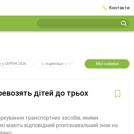
Контакти
Мої новини
є у СЕРПНІ 2026
📈 Індексація у СЕРПНІ
2️⃣0️⃣2️⃣7️⃣ Усі ключові
ревозять дітей до трьох
ркування транспортних засобів, якими
а які мають відповідний розпізнавальний знак на
овано