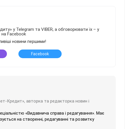
иту» у Telegram та VIBER, а обговорювати їх – у
в на Facebook
ливіші новини першими!
Facebook
бет-Кредит», авторка та редакторка новин і
пеціальністю «Видавнича справа і редагування». Має
ізується на створенні, редагуванні та розвитку