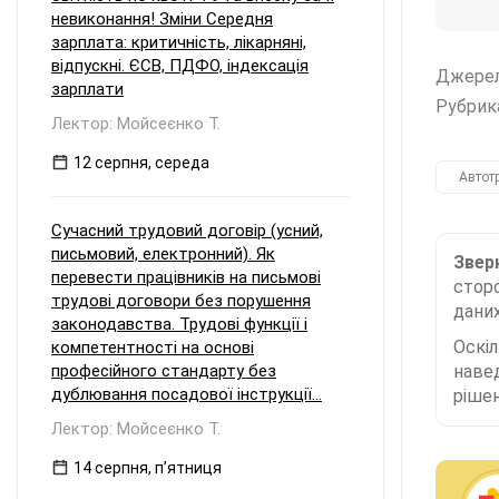
невиконання! Зміни Середня
зарплата: критичність, лікарняні,
відпускні. ЄСВ, ПДФО, індексація
Джере
зарплати
Рубрик
Лектор: Мойсеєнко Т.
12 серпня, середа
Автот
Сучасний трудовий договір (усний,
письмовий, електронний). Як
Зверн
перевести працівників на письмові
сторо
трудові договори без порушення
даних
законодавства. Трудові функції і
Оскі
компетентності на основі
професійного стандарту без
наве
дублювання посадової інструкції...
рішен
Лектор: Мойсеєнко Т.
14 серпня, пʼятниця