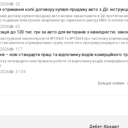
.2026
52
 отримання копії договору купівлі-продажу авто з Дії: інструкц
ний договір купівлі-продажу авто можна завантажити в Дії протягом міс
, подавши електронне звернення до сервісного центру МВС із копією 
.2026
62
ація до 120 тис. грн за авто для ветеранів з інвалідністю: з
реєстрували законопроєкти №15433 та №15434 про часткову компенсацію з
 такі виплати отримуватиме І група, після чого програму поширять і на ос
.2026
117
пня – нові стандарти праці та відпочинку водіїв комерційного т
тку затвердило нові правила роботи та відпочинку водіїв комерційного
у
.2026
3 134
Більше новин
Дебет-Кредит