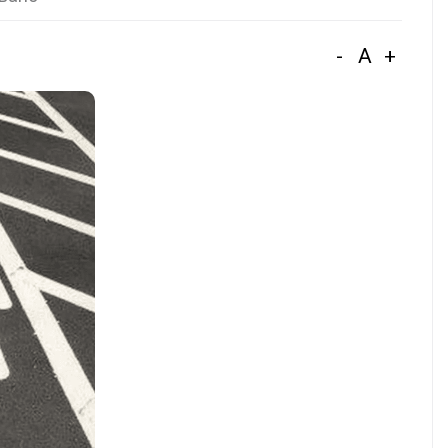
-
A
+