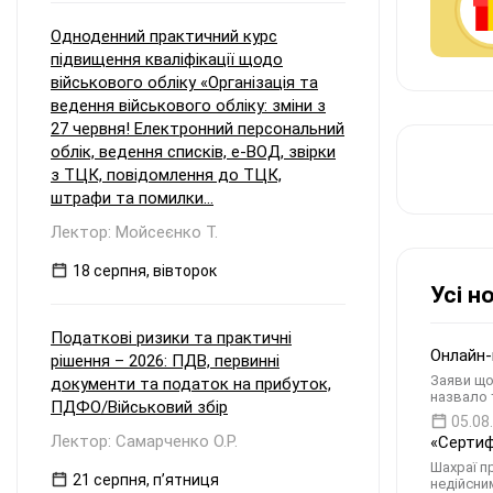
Одноденний практичний курс
підвищення кваліфікації щодо
військового обліку «Організація та
ведення військового обліку: зміни з
27 червня! Електронний персональний
облік, ведення списків, е-ВОД, звірки
з ТЦК, повідомлення до ТЦК,
штрафи та помилки...
Лектор: Мойсеєнко Т.
18 серпня, вівторок
Усі н
Податкові ризики та практичні
Онлайн-
рішення – 2026: ПДВ, первинні
Заяви що
документи та податок на прибуток,
назвало 
ПДФО/Військовий збір
05.08
Лектор: Самарченко О.Р.
«Сертиф
Шахраї п
21 серпня, пʼятниця
недійсни