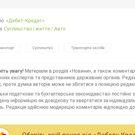
ло:
«Дебет-Кредит»
а:
Суспільство і життя
/
Авто
ранспорт
Суспільство
Транспортні засоби
іть увагу!
Матеріали в розділі «Новини», а також коментар
нніх експертів та представників державних органів. Редак
, проте думка авторів може не збігатися з позицією редакц
льки податкове та бухгалтерське законодавство постійно
дену інформацію як довідкову та звертатися за індивідуа
ь. Редакція здійснює модерацію коментарів відповідно до 