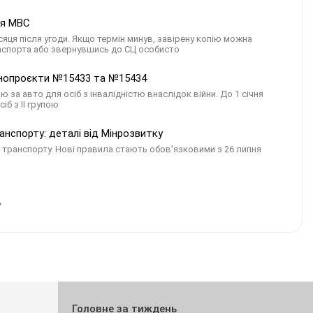
ія МВС
яця після угоди. Якщо термін минув, завірену копію можна
паспорта або звернувшись до СЦ особисто
аконопроєкти №15433 та №15434
а авто для осіб з інвалідністю внаслідок війни. До 1 січня
іб з ІІ групою
ранспорту: деталі від Мінрозвитку
 транспорту. Нові правила стають обовʼязковими з 26 липня
Головне за тиждень