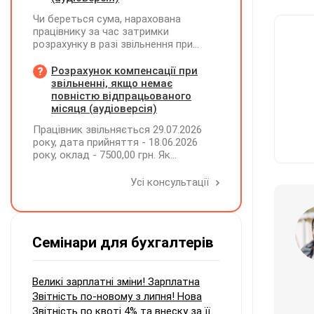
Чи береться сума, нарахована
працівнику за час затримки
розрахунку в разі звільнення при
обчсиленні середньомісячної
заробітної плати (винагороди), для
Розрахунок компенсації при
розрахунку внеску на підтримку
звільненні, якщо немає
працевлаштування осіб з
повністю відпрацьованого
інвалідністю?
місяця (аудіоверсія)
Працівник звільняється 29.07.2026
року, дата прийняття - 18.06.2026
року, оклад - 7500,00 грн. Як
розрахувати компенсацію трьох
невикористаних днів відпустки при
Усі консультації
звільненні?
Семінари для бухгалтерів
Великі зарплатні зміни! Зарплатна
Звітність по-новому з липня! Нова
Звітність по квоті 4% та внеску за її