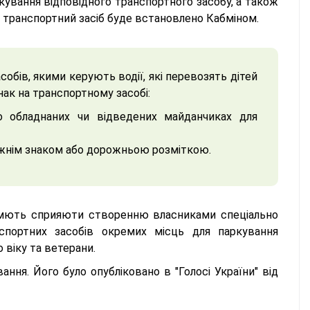
ркування відповідного транспортного засобу, а також
а транспортний засіб буде встановлено Кабміном.
собів, якими керують водії, які перевозять дітей
нак на транспортному засобі:
о обладнаних чи відведених майданчиках для
ожнім знаком або дорожньою розміткою.
 мють сприяюти створенню власниками спеціально
спортних засобів окремих місць для паркування
 віку та ветерани.
ання. Його було опубліковано в "Голосі України" від