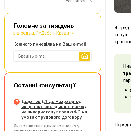
Усі головні
Головне за тиждень
4 груд
від редакції «Дебет-Кредит»
керую
транспо
Кожного понеділка на Ваш e-mail
Ни
тра
пар
Останні консультації
Додаток Д1 до Розрахунку,
якщо платник єдиного внеску
не використовує працю ФО на
умовах трудового договору
Порядо
Якщо платник єдиного внеску у