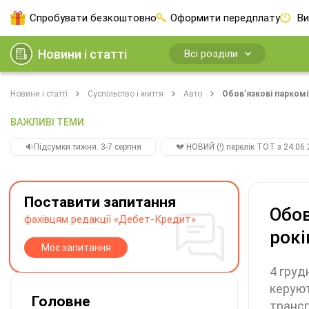
Спробувати безкоштовно
Оформити передплату
Ви
Новини і статті
Всі розділи
Новини і статті
Суспільство і життя
Авто
Обов’язкові паркомі
ВАЖЛИВІ ТЕМИ
🔉Підсумки тижня. 3-7 серпня
💔 НОВИЙ (!) перелік ТОТ з 24.06.
Поставити запитання
Обов
фахівцям редакції «Дебет-Кредит»
рокі
Моє запитання
4 груд
керуют
Головне
трансп