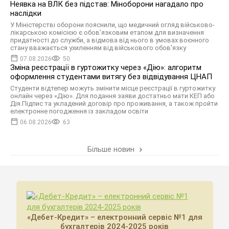
Неявка на ВЛК без підстав: Міноборони нагадало про
наслідки
У Міністерстві оборони пояснили, що медичний огляд військово-
лікарською комісією є обов’язковим етапом для визначення
придатності до служби, а відмова від нього в умовах воєнного
стану вважається ухиленням від військового обов'язку
07.08.2026
50
Зміна реєстрації в гуртожитку через «Дію»: алгоритм
оформлення студентами витягу без відвідування ЦНАП
Студенти відтепер можуть змінити місце реєстрації в гуртожитку
онлайн через «Дію». Для подання заяви достатньо мати КЕП або
Дія.Підпис та укладений договір про проживання, а також пройти
електронне погодження із закладом освіти
06.08.2026
63
Більше новин
«Дебет-Кредит» – електронний сервіс №1 для
бухгалтерів 2024-2025 років