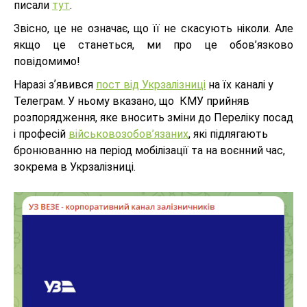
писали
тут
.
Звісно, це не означає, що її не скасують ніколи. Але
якщо це станеться, ми про це обов’язково
повідомимо!
Наразі зʼявився
пост від Укрзалізниці
на їх каналі у
Телеграм. У ньому вказано, що КМУ прийняв
розпорядження, яке вносить зміни до Переліку посад
і професій
військовозобов’язаних
, які підлягають
бронюванню на період мобілізації та на воєнний час,
зокрема в Укрзалізниці.