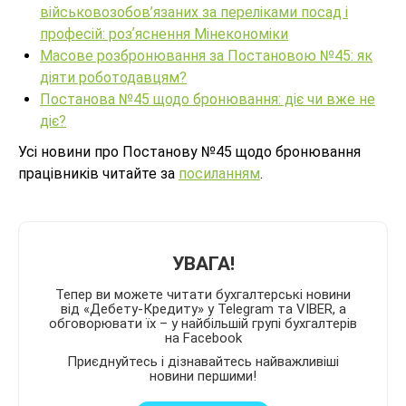
військовозобов’язаних за переліками посад і
професій: розʼяснення Мінекономіки
Масове розбронювання за Постановою №45: як
діяти роботодавцям?
Постанова №45 щодо бронювання: діє чи вже не
діє?
Усі новини про Постанову №45 щодо бронювання
працівників читайте за
посиланням
.
УВАГА!
Тепер ви можете читати бухгалтерські новини
від «Дебету-Кредиту» у Telegram та VIBER, а
обговорювати їх – у найбільшій групі бухгалтерів
на Facebook
Приєднуйтесь і дізнавайтесь найважливіші
новини першими!