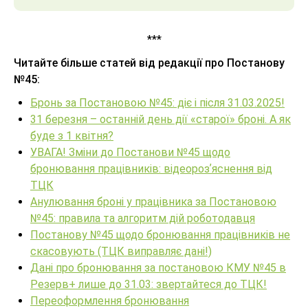
***
Читайте більше статей від редакції про Постанову
№45:
Бронь за Постановою №45: діє і після 31.03.2025!
31 березня – останній день дії «старої» броні. А як
буде з 1 квітня?
УВАГА! Зміни до Постанови №45 щодо
бронювання працівників: відеорозʼяснення від
ТЦК
Анулювання броні у працівника за Постановою
№45: правила та алгоритм дій роботодавця
Постанову №45 щодо бронювання працівників не
скасовують (ТЦК виправляє дані!)
Дані про бронювання за постановою КМУ №45 в
Резерв+ лише до 31.03: звертайтеся до ТЦК!
Переоформлення бронювання