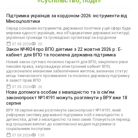
«Суспільство, події»
Підтримка українців за кордоном-2026: інструменти від
Мінсоцполітики
Серед основних інструментів державної політики у цій сфері буде
мережа єдності українців, яка об'єднуватиме державні інституції,
українські громади та громадські організації за кордоном
07.08.2026
20
Закон №4924 про ВПО діятиме з 22 жовтня 2026 р.: Е-
кабінет для ВПО та посилена державна підтримка
Новий закон суттєво посилює гарантії для ВПО, закріплює рівні
пенсійні права, запроваджує електронний кабінет ВПО,
удосконалює механізми забезпечення житлом, визначає статус
місць тимчасового проживання та посилює державну підтримку
й захист прав ВПО
07.08.2026
26
Нова допомога особам з інвалідністю та їх сімʼям:
законопроєкт №14191 можуть розглянути у ВРУ вже 18
серпня
ВРУ 18 серпня може розглянути законопроєкт №14191, який
реформує систему державної підтримки осіб з інвалідністю з
дитинства, дітей з інвалідністю та їхніх сімей. Планується перехід
від грошових виплат до комплексної моделі підтримки із
соціальними послугами
07.08.2026
139