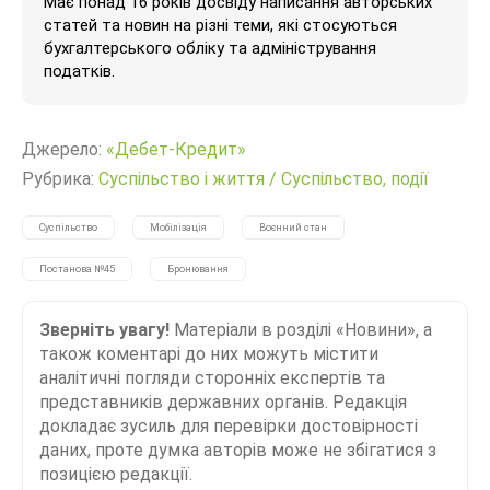
Має понад 16 років досвіду написання авторських
статей та новин на різні теми, які стосуються
бухгалтерського обліку та адміністрування
податків.
Джерело:
«Дебет-Кредит»
Рубрика:
Суспільство і життя
/
Суспільство, події
Суспільство
Мобілізація
Воєнний стан
Постанова №45
Бронювання
Зверніть увагу!
Матеріали в розділі «Новини», а
також коментарі до них можуть містити
аналітичні погляди сторонніх експертів та
представників державних органів. Редакція
докладає зусиль для перевірки достовірності
даних, проте думка авторів може не збігатися з
позицією редакції.