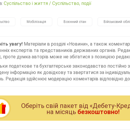
а:
Суспільство і життя
/
Суспільство, події
льство
Мобілізація
Воєнний стан
Військовий облі
іть увагу!
Матеріали в розділі «Новини», а також коментар
нніх експертів та представників державних органів. Редак
, проте думка авторів може не збігатися з позицією редакц
льки податкове та бухгалтерське законодавство постійно
дену інформацію як довідкову та звертатися за індивідуа
ь. Редакція здійснює модерацію коментарів відповідно до 
Оберiть свiй пакет вiд «Дебету-Кре
на мiсяць
безкоштовно!