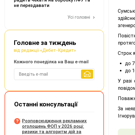
радить чекати на обробку ПФУ та
не перездавати
Сумськ
Усі головні
здійсн
згенер
Повіст
Головне за тиждень
протяго
від редакції «Дебет-Кредит»
Строк я
Кожного понеділка на Ваш e-mail
до 7
до 1
У разі
повідо
Поважні
Останні консультації
За нея
Ігнорув
Розповсюдження рекламних
оголошень ФОП у 2026 році:
ризики та алгоритм дій за