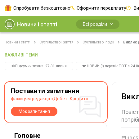
Спробувати безкоштовно
Оформити передплату
Ви
Новини і статті
Всі розділи
Новини і статті
Суспільство і життя
Суспільство, події
Виклик д
ВАЖЛИВІ ТЕМИ
🔉Підсумки тижня. 27-31 липня
💔 НОВИЙ (!) перелік ТОТ з 24.06
Поставити запитання
Викл
фахівцям редакції «Дебет-Кредит»
Повіст
Моє запитання
потріб
Головне
10.05