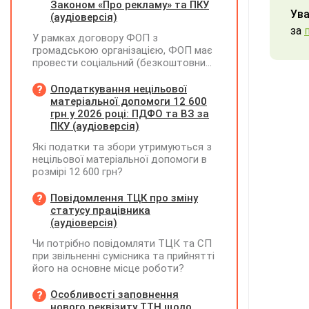
Законом «Про рекламу» та ПКУ
Ува
(аудіоверсія)
за
У рамках договору ФОП з
громадською організацією, ФОП має
провести соціальний (безкоштовний
для фізосіб) захід. Реєстрацію на цей
захід ФОП проводить через номер
Оподаткування нецільової
телефону, який зазначено у
матеріальної допомоги 12 600
листівках, які він розклеїв на стовпах
грн у 2026 році: ПДФО та ВЗ за
району та суспільних рекламних
ПКУ (аудіоверсія)
дошках. Звіт для ГО по запиту на
Які податки та збори утримуються з
реєстрацію - це фото цих рекламних
нецільової матеріальної допомоги в
об'яв. Чи виникає у ФОПа
розмірі 12 600 грн?
зобов'язання по реєстрації цієї
рекламної кампанії? Чи є будь які
Повідомлення ТЦК про зміну
податкові наслідки по
статусу працівника
розповсюдженню цих об'яв?
(аудіоверсія)
Чи потрібно повідомляти ТЦК та СП
при звільненні сумісника та прийнятті
його на основне місце роботи?
Особливості заповнення
нового реквізиту ТТН щодо