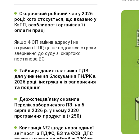
Скорочений робочий час у 2026
році: кого стосується, що вказано у
КзПП, особливості організації і
оплати праці
Якщо ФОП змінив адресу і не
отримав ППР, це не подовжує строки
звернення до суду зі скаргою:
постанова ВС
Таблиця даних платника ПДВ
для уникнення блокування ПН/РК в
2026 році: інструкція із заповнення
та подання
Держспецзв’язку оновила
Перелік забороненого ПЗ: на 5
серпня 2026 р. у ньому 2020
програмних продуктів (+250)
Квитанції №2 щодо нової єдиної
звітності з ПДФО, ВЗ та ЄСВ: ДПС