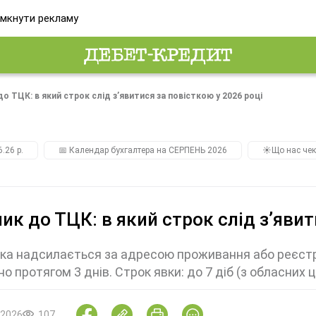
мкнути рекламу
о ТЦК: в який строк слід зʼявитися за повісткою у 2026 році
.26 р.
📅 Календар бухгалтера на СЕРПЕНЬ 2026
☀️Що нас чек
ик до ТЦК: в який строк слід зʼявит
ка надсилається за адресою проживання або реєстр
но протягом 3 днів. Строк явки: до 7 діб (з обласних ц
.2026
107