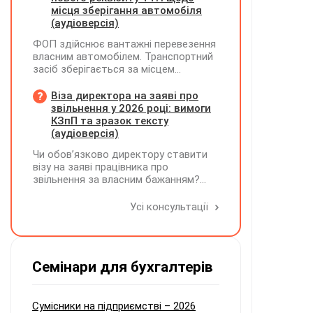
місця зберігання автомобіля
(аудіоверсія)
ФОП здійснює вантажні перевезення
власним автомобілем. Транспортний
засіб зберігається за місцем
фактичного проживання перевізника,
договір оренди гаража чи стоянки
Віза директора на заяві про
відсутній. Яку адресу слід зазначати
звільнення у 2026 році: вимоги
у новому реквізиті ТТН «Місце, де
КЗпП та зразок тексту
зберігається автомобіль»? Чи є
(аудіоверсія)
обов'язковим оформлення договору
Чи обов’язково директору ставити
на місце стоянки?
візу на заяві працівника про
звільнення за власним бажанням?
Якщо так, який текст візи є бажаним
згідно з нормами КЗпП?
Усі консультації
Семінари для бухгалтерів
Сумісники на підприємстві – 2026