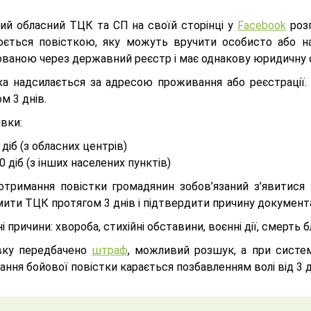
ий обласний ТЦК та СП на своїй сторінці у
Facebook
розп
юється повісткою, яку можуть вручити особисто або 
ованою через державний реєстр і має однакову юридичну с
ка надсилається за адресою проживання або реєстрації.
м 3 днів.
вки:
 діб (з обласних центрів)
0 діб (з інших населених пунктів)
 отримання повістки громадянин зобов’язаний з’явитися
мити ТЦК протягом 3 днів і підтвердити причину документ
 причини: хвороба, стихійні обставини, воєнні дії, смерть б
вку передбачено
штраф
, можливий розшук, а при систем
ання бойової повістки карається позбавленням волі від 3 до