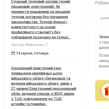
Сучасний трудовий договір (усний,
Рубрик
письмовий, електронний). Як
перевести працівників на письмові
трудові договори без порушення
Суспі
законодавства. Трудові функції і
компетентності на основі
професійного стандарту без
Зверн
дублювання посадової інструкції...
сторо
Лектор: Мойсеєнко Т.
даних
14 серпня, пʼятниця
Оскі
наве
рішен
Одноденний практичний курс
підвищення кваліфікації щодо
військового обліку «Організація та
ведення військового обліку: зміни з
27 червня! Електронний персональний
облік, ведення списків, е-ВОД, звірки
з ТЦК, повідомлення до ТЦК,
штрафи та помилки...