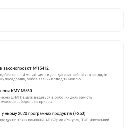
мав законопроєкт №15412
едбачено нові мовні вимоги для дитячих таборів та закладів
іку посадовців, зобов'язаних володіти мовою
танови КМУ №560
через ЦНАП: відлік ведеться в робочих днях замість
тимчасова заборона на призов
 у ньому 2020 програмних продуктів (+250)
продуктів таких компаній: АТ «Фірма «Ракурс», ТОВ «Іжевський