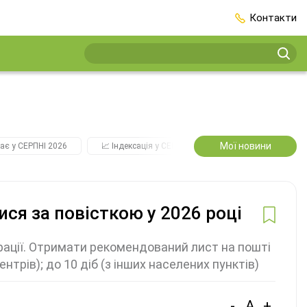
Контакти
Мої новини
ає у СЕРПНІ 2026
📈 Індексація у СЕРПНІ
2️⃣0️⃣2️⃣7️⃣ Усі ключо
ися за повісткою у 2026 році
ації. Отримати рекомендований лист на пошті
ентрів); до 10 діб (з інших населених пунктів)
-
A
+