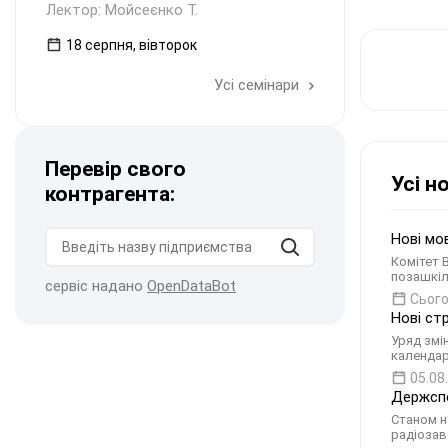
Лектор: Мойсеєнко Т.
18 серпня, вівторок
Усі семінари
Перевір свого
Усі н
контрагента:
Нові мо
Комітет 
позашкіл
сервіс надано
OpenDataBot
Сього
Нові ст
Уряд змі
календар
05.08
Держспе
Станом н
радіозав