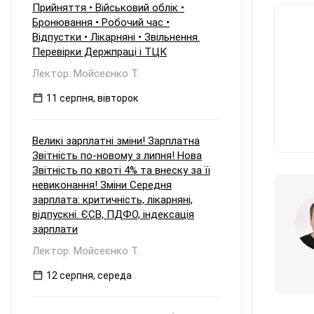
Прийняття • Військовий облік •
Бронювання • Робочий час •
Відпустки • Лікарняні • Звільнення.
Перевірки Держпраці і ТЦК
Лектор: Мойсеєнко Т.
11 серпня, вівторок
Великі зарплатні зміни! Зарплатна
Звітність по-новому з липня! Нова
Звітність по квоті 4% та внеску за її
невиконання! Зміни Середня
зарплата: критичність, лікарняні,
відпускні. ЄСВ, ПДФО, індексація
зарплати
Лектор: Мойсеєнко Т.
12 серпня, середа