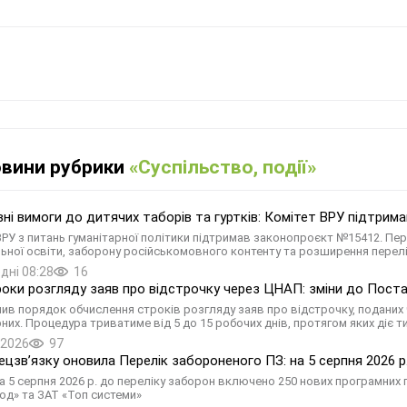
овини рубрики
«Суспільство, події»
вні вимоги до дитячих таборів та гуртків: Комітет ВРУ підтри
ВРУ з питань гуманітарної політики підтримав законопроєкт №15412. Пер
ьної освіти, заборону російськомовного контенту та розширення перел
дні 08:28
16
роки розгляду заяв про відстрочку через ЦНАП: зміни до Пос
нив порядок обчислення строків розгляду заяв про відстрочку, поданих 
них. Процедура триватиме від 5 до 15 робочих днів, протягом яких діє 
.2026
97
цзв’язку оновила Перелік забороненого ПЗ: на 5 серпня 2026 р.
а 5 серпня 2026 р. до переліку заборон включено 250 нових програмних 
од» та ЗАТ «Топ системи»