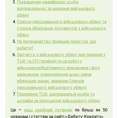
Підвищення кваліфікації особи,
відповідальної за ведення військового
обліку
Списки персонального військового обліку та
строки зберігання документів з військового
обліку
На підприємство прийшла повістка. Що
робити?
Звітність з військового обліку для подання у
ТЦК та СП (прийняття на роботу
військовозобов’язаного працівника і його
звільнення, повідомлення щодо зміни
облікових даних, звіряння Списків
персонального військового обліку)
Перевірки ТЦК, відповідальні особи та
штрафи за порушення військового обліку
Це —
ваш надійний путівник
по більш як 50
новинам і статтям на сайті «Дебету-Кредиту».