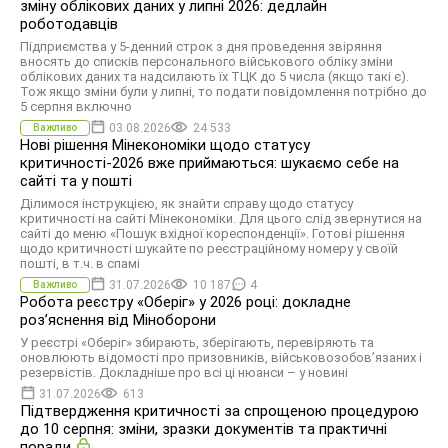
зміну облікових даних у липні 2026: дедлайн
роботодавців
Підприємства у 5-денний строк з дня проведення звіряння
вносять до списків персонального військового обліку зміни
облікових даних та надсилають їх ТЦК до 5 числа (якщо такі є).
Тож якщо зміни були у липні, то подати повідомлення потрібно до
5 серпня включно
03.08.2026
24 533
Важливо
Нові рішення Мінекономіки щодо статусу
критичності-2026 вже приймаються: шукаємо себе на
сайті та у пошті
Ділимося інструкцією, як знайти справу щодо статусу
критичності на сайті Мінекономіки. Для цього слід звернутися на
сайті до меню «Пошук вхідної кореспонденції». Готові рішення
щодо критичності шукайте по реєстраційному номеру у своїй
пошті, в т.ч. в спамі
31.07.2026
10 187
4
Важливо
Робота реєстру «Оберіг» у 2026 році: докладне
розʼяснення від Міноборони
У реєстрі «Оберіг» збирають, зберігають, перевіряють та
оновлюють відомості про призовників, військовозобов’язаних і
резервістів. Докладніше про всі ці нюанси – у новині
31.07.2026
613
Підтвердження критичності за спрощеною процедурою
до 10 серпня: зміни, зразки документів та практичні
поради