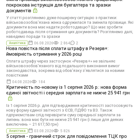
покрокова інструкція для бухгалтера та зразки
документів
У статті розглянемо дуже поширену ситуацію з практики:
військовозобов’язана жінка одружилася та змінила прізвище. Які
документи вона має надати роботодавцю? Що має зробити
роботодавець після отримання цих документів? Розглянемо далі,
наведемо поради та зразки
06.08.2026
2 864
2
Аналітика
Нова повістка після сплати штрафу в Резерв+:
ймовірність отримання у 2026 році
Сплата штрафу через застосунок «Резерв+» не звільняє
військовозобов’язаного від подальшого виконання вимог
законодавства, зокрема від обов’язку з’являтися за новими
повістками
04.08.2026
184
Критичність по-новому із 1 серпня 2026 р.: нова форма
єдиної звітності і середня зарплата не нижче 25 941 грн
Із 1 серпня 2026 р. для підтвердження критичності застосовують
нову форму єдиної звітності з ЄСВ, ПДФО та ВЗ. Також
пдприємствам слід перевірити суму середньої зарплати за
липень: вона має бути не нижче 25 941 грн (і лише для деяких
виключень – 21 617,50 грн)
03.08.2026
5 826
Аналітика
5 серпня - граничний строк для повідомлення ТЦК про