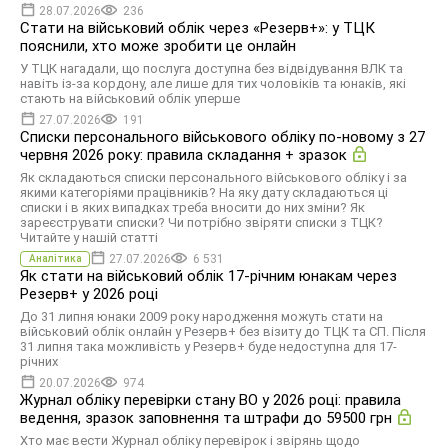
28.07.2026
236
Стати на військовий облік через «Резерв+»: у ТЦК
пояснили, хто може зробити це онлайн
У ТЦК нагадали, що послуга доступна без відвідування ВЛК та
навіть із-за кордону, але лише для тих чоловіків та юнаків, які
стають на військовий облік уперше
27.07.2026
191
Списки персонального військового обліку по-новому з 27
червня 2026 року: правила складання + зразок
Як складаються списки персонального військового обліку і за
якими категоріями працівників? На яку дату складаються ці
списки і в яких випадках треба вносити до них зміни? Як
зареєструвати списки? Чи потрібно звіряти списки з ТЦК?
Читайте у нашій статті
27.07.2026
6 531
Аналітика
Як стати на військовий облік 17-річним юнакам через
Резерв+ у 2026 році
До 31 липня юнаки 2009 року народження можуть стати на
військовий облік онлайн у Резерв+ без візиту до ТЦК та СП. Після
31 липня така можливість у Резерв+ буде недоступна для 17-
річних
20.07.2026
974
Журнал обліку перевірки стану ВО у 2026 році: правила
ведення, зразок заповнення та штрафи до 59500 грн
Хто має вести Журнал обліку перевірок і звірянь щодо