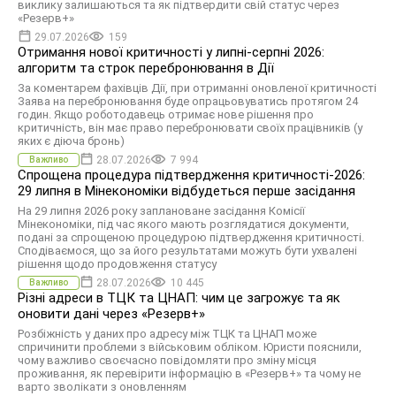
виклику залишаються та як підтвердити свій статус через
«Резерв+»
29.07.2026
159
Отримання нової критичності у липні-серпні 2026:
алгоритм та строк перебронювання в Дії
За коментарем фахівців Дії, при отриманні оновленої критичності
Заява на перебронювання буде опрацьовуватись протягом 24
годин. Якщо роботодавець отримає нове рішення про
критичність, він має право перебронювати своїх працівників (у
яких є діюча бронь)
28.07.2026
7 994
Важливо
Спрощена процедура підтвердження критичності-2026:
29 липня в Мінекономіки відбудеться перше засідання
На 29 липня 2026 року заплановане засідання Комісії
Мінекономіки, під час якого мають розглядатися документи,
подані за спрощеною процедурою підтвердження критичності.
Сподіваємося, що за його результатами можуть бути ухвалені
рішення щодо продовження статусу
28.07.2026
10 445
Важливо
Різні адреси в ТЦК та ЦНАП: чим це загрожує та як
оновити дані через «Резерв+»
Розбіжність у даних про адресу між ТЦК та ЦНАП може
спричинити проблеми з військовим обліком. Юристи пояснили,
чому важливо своєчасно повідомляти про зміну місця
проживання, як перевірити інформацію в «Резерв+» та чому не
варто зволікати з оновленням