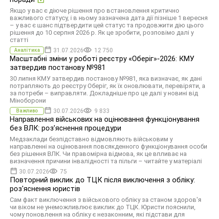
Якщо у вас є діюче рішення про встановлення критично
важливого статусу, і в ньому зазначена дата дії пізніше 1 вересня
– у вас є шанс підтвердити цей статус та продовжити дію цього
рішення до 10 серпня 2026 р. Як це зробити, розповімо далі у
статті
31.07.2026
12 750
Аналітика
Масштабні зміни у роботі реєстру «Оберіг»-2026: КМУ
затвердив постанову №981
30 липня КМУ затвердив постанову №981, яка визначає, як дані
потрапляють до реєстру Оберіг, як їх оновлювати, перевіряти, а
за потреби – виправляти. Докладніше про це далі у новині від
Міноборони
30.07.2026
9 833
Важливо
Направлення військових на оцінювання функціонування
без ВЛК: роз’яснення процедури
Медзаклади безпідставно відмовляють військовим у
направленні на оцінювання повсякденного функціонування особи
без рішення ВЛК. Чи правомірна відмова, як це впливає на
визначення причини інвалідності та пільги – читайте у матеріалі
30.07.2026
75
Повторний виклик до ТЦК після виключення з обліку:
роз'яснення юристів
Сам факт виключення з військового обліку за станом здоров'я
чи віком не унеможливлює виклик до ТЦК. Юристи пояснили,
чому поновлення на обліку є незаконним, які підстави для