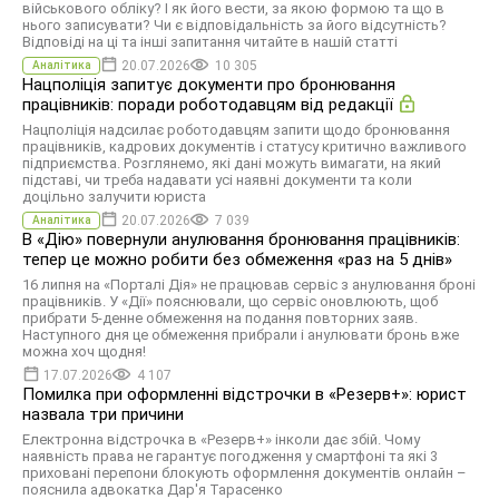
військового обліку? І як його вести, за якою формою та що в
нього записувати? Чи є відповідальність за його відсутність?
Відповіді на ці та інші запитання читайте в нашій статті
20.07.2026
10 305
Аналітика
Нацполіція запитує документи про бронювання
працівників: поради роботодавцям від редакції
Нацполіція надсилає роботодавцям запити щодо бронювання
працівників, кадрових документів і статусу критично важливого
підприємства. Розглянемо, які дані можуть вимагати, на який
підставі, чи треба надавати усі наявні документи та коли
доцільно залучити юриста
20.07.2026
7 039
Аналітика
В «Дію» повернули анулювання бронювання працівників:
тепер це можно робити без обмеження «раз на 5 днів»
16 липня на «Порталі Дія» не працював сервіс з анулювання броні
працівників. У «Дії» пояснювали, що сервіс оновлюють, щоб
прибрати 5-денне обмеження на подання повторних заяв.
Наступного дня це обмеження прибрали і анулювати бронь вже
можна хоч щодня!
17.07.2026
4 107
Помилка при оформленні відстрочки в «Резерв+»: юрист
назвала три причини
Електронна відстрочка в «Резерв+» інколи дає збій. Чому
наявність права не гарантує погодження у смартфоні та які 3
приховані перепони блокують оформлення документів онлайн –
пояснила адвокатка Дар'я Тарасенко