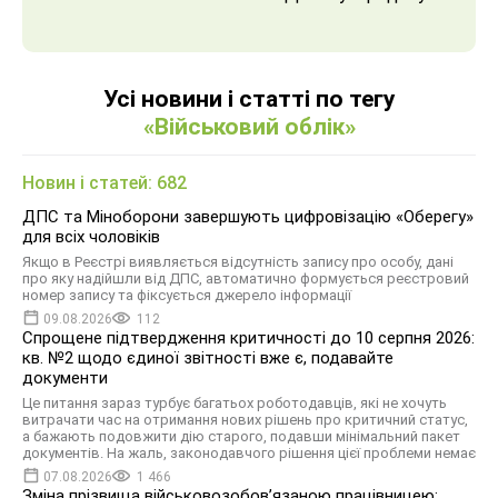
Усі новини і статті по тегу
«Військовий облік»
Новин і статей: 682
ДПС та Міноборони завершують цифровізацію «Оберегу»
для всіх чоловіків
Якщо в Реєстрі виявляється відсутність запису про особу, дані
про яку надійшли від ДПС, автоматично формується реєстровий
номер запису та фіксується джерело інформації
09.08.2026
112
Спрощене підтвердження критичності до 10 серпня 2026:
кв. №2 щодо єдиної звітності вже є, подавайте
документи
Це питання зараз турбує багатьох роботодавців, які не хочуть
витрачати час на отримання нових рішень про критичний статус,
а бажають подовжити дію старого, подавши мінімальний пакет
документів. На жаль, законодавчого рішення цієї проблеми немає
07.08.2026
1 466
Зміна прізвища військовозобов’язаною працівницею: