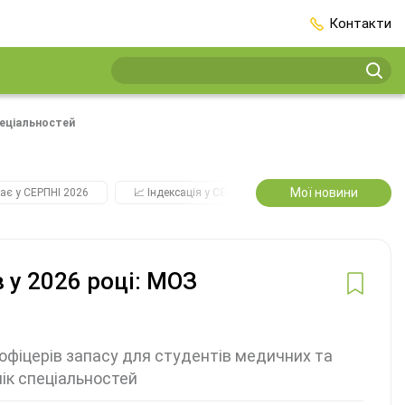
Контакти
пеціальностей
Мої новини
ає у СЕРПНІ 2026
📈 Індексація у СЕРПНІ
2️⃣0️⃣2️⃣7️⃣ Усі ключо
 у 2026 році: МОЗ
 офіцерів запасу для студентів медичних та
ік спеціальностей