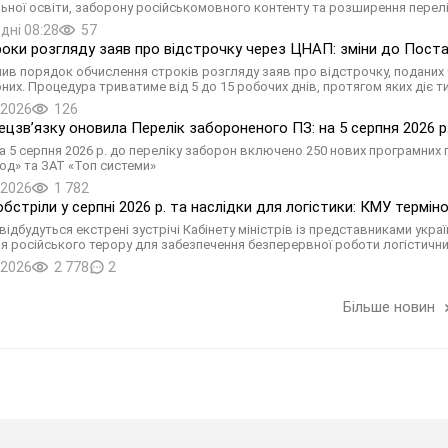
ьної освіти, заборону російськомовного контенту та розширення перел
дні 08:28
57
роки розгляду заяв про відстрочку через ЦНАП: зміни до Пос
нив порядок обчислення строків розгляду заяв про відстрочку, поданих 
них. Процедура триватиме від 5 до 15 робочих днів, протягом яких діє 
.2026
126
цзв’язку оновила Перелік забороненого ПЗ: на 5 серпня 2026 р.
а 5 серпня 2026 р. до переліку заборон включено 250 нових програмних 
од» та ЗАТ «Топ системи»
.2026
1 782
обстріли у серпні 2026 р. та наслідки для логістики: КМУ термін
відбудуться екстрені зустрічі Кабінету міністрів із представниками украї
я російського терору для забезпечення безперервної роботи логістични
.2026
2 778
2
Більше новин