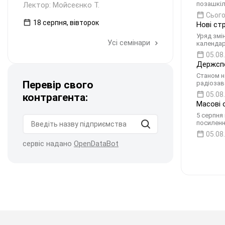
позашкіл
Лектор: Мойсеєнко Т.
Сього
18 серпня, вівторок
Нові ст
Уряд змі
Усі семінари
календар
05.08
Держспе
Станом н
Перевір свого
радіозав
05.08
контрагента:
Масові 
5 серпня 
посиленн
05.08
сервіс надано
OpenDataBot