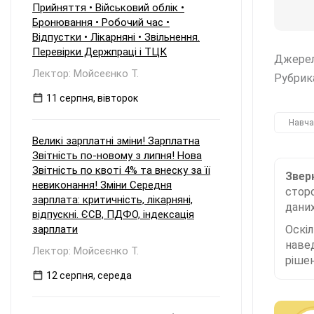
Прийняття • Військовий облік •
Бронювання • Робочий час •
Відпустки • Лікарняні • Звільнення.
Перевірки Держпраці і ТЦК
Джере
Лектор: Мойсеєнко Т.
Рубрик
11 серпня, вівторок
Навча
Великі зарплатні зміни! Зарплатна
Звітність по-новому з липня! Нова
Звітність по квоті 4% та внеску за її
Зверн
невиконання! Зміни Середня
сторо
зарплата: критичність, лікарняні,
даних
відпускні. ЄСВ, ПДФО, індексація
зарплати
Оскі
наве
Лектор: Мойсеєнко Т.
рішен
12 серпня, середа