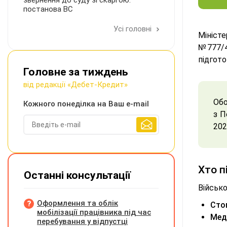
звернення до суду зі скаргою:
постанова ВС
Усі головні
Мініст
№777/4
підгото
Головне за тиждень
від редакції «Дебет-Кредит»
Обо
Кожного понеділка на Ваш e-mail
з П
202
Хто п
Останні консультації
Військ
Оформлення та облік
Сто
мобілізації працівника під час
Мед
перебування у відпустці