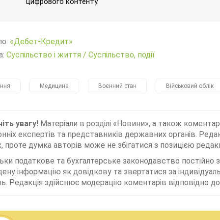
цифрового контенту.
ло:
«Дебет-Кредит»
а:
Суспільство і життя
/
Суспільство, події
ння
Медицина
Воєнний стан
Військовий облік
іть увагу!
Матеріали в розділі «Новини», а також коментар
нніх експертів та представників державних органів. Редак
, проте думка авторів може не збігатися з позицією редакц
льки податкове та бухгалтерське законодавство постійно
дену інформацію як довідкову та звертатися за індивідуа
ь. Редакція здійснює модерацію коментарів відповідно до 