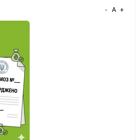
-
A
+