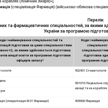
а кораблях (помічник лікаря)»);
мація
(спеціалізація Фармація) (військово-облікова спеціал
Перелік
них та фармацевтичних спеціальностей, за якими з
України за програмою підготов
оди і найменування спеціальностей та
Коди і найменув
лізацій підготовки за цими спеціальностями
спеціальнос
явності), за якими здійснюється підготовка
спеціальностям
ачів вищої освіти за програмою підготовки
підготовка здо
офіцерів запасу*
програмою підго
атологія
902901 Стоматологія
цина
901010 Лікувальна спр
авіації та на кораблях
трія
ція (спеціалізація I8.01 Фармація)
909000 Фармація