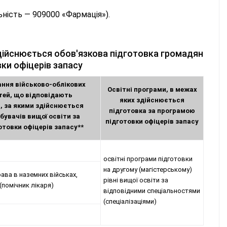
ьність — 909000 «Фармація»).
дійснюється обов'язкова підготовка громадян
ки офіцерів запасу
ання військово-облікових
Освітні програми, в межах
тей, що відповідають
яких здійснюється
, за якими здійснюється
підготовка за програмою
бувачів вищої освіти за
підготовки офіцерів запасу
товки офіцерів запасу**
освітні програми підготовки
на другому (магістерському)
ава в наземних військах,
рівні вищої освіти за
 (помічник лікаря)
відповідними спеціальностями
(спеціалізаціями)