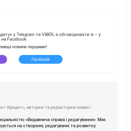
иту» у Telegram та VIBER, а обговорювати їх – у
в на Facebook
ливіші новини першими!
Facebook
бет-Кредит», авторка та редакторка новин і
пеціальністю «Видавнича справа і редагування». Має
ізується на створенні, редагуванні та розвитку