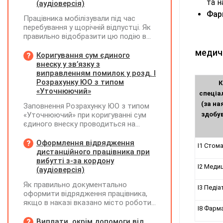
та н
(аудіоверсія)
Фар
Працівника мобілізували під час
перебування у щорічній відпустці. Як
правильно відобразити цю подію в
кадровому, табельному,
медич
бухгалтерському обліку та
Коригування сум єдиного
податковій звітності?
внеску у зв’язку з
виправленням помилок у розд. І
Розрахунку ЮО з типом
К
«Уточнюючий»
спеціа
(за на
Заповнення Розрахунку ЮО з типом
«Уточнюючий» при коригуванні сум
здобув
єдиного внеску проводиться на
підставі Додатку Д1 до Розрахунку
ЮО з використанням типів
Оформлення відрядження
I1 Стом
нарахувань 2 та 3. Додатки,
дистанційного працівника при
інформація щодо яких не
вибутті з-за кордону
I2 Меди
коригується, у рядку 06 не
(аудіоверсія)
вказуються та не подаються
Як правильно документально
I3 Педіа
оформити відрядження працівника,
якщо в наказі вказано місто роботи
I8 Фарма
в Україні, але виліт фактично
відбувся з іншої країни (де працівник
Виплати, окрім допомоги від