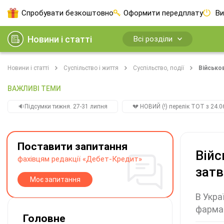
Спробувати безкоштовно
Оформити передплату
Ви
Новини і статті
Всі розділи
Новини і статті
Суспільство і життя
Суспільство, події
Військо
ВАЖЛИВІ ТЕМИ
🔉Підсумки тижня. 27-31 липня
💔 НОВИЙ (!) перелік ТОТ з 24.06
Поставити запитання
Війс
фахівцям редакції «Дебет-Кредит»
затв
Моє запитання
В Укра
фармац
Головне