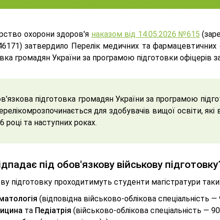
ерство охорони здоров'я
наказом від 14.05.2026 №615
(заре
6171) затвердило Перелік медичних та фармацевтичних с
вка громадян України за програмою підготовки офіцерів за
в'язкова підготовка громадян України за програмою підго
ерелікомрозпочинається для здобувачів вищої освіти, які 
6 році та наступних роках.
ідпадає під обов'язкову військову підготовку
ову підготовку проходитимуть студенти магістратури таки
матологія
(відповідна військово-облікова спеціальність — 
ицина
та
Педіатрія
(військово-облікова спеціальність — 90