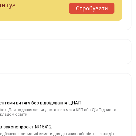
диту»
Спробувати
дентами витягу без відвідування ЦНАП
Дію». Для подання заяви достатньо мати КЕП або Дія.Підпис та
акладом освіти
мав законопроєкт №15412
едбачено нові мовні вимоги для дитячих таборів та закладів