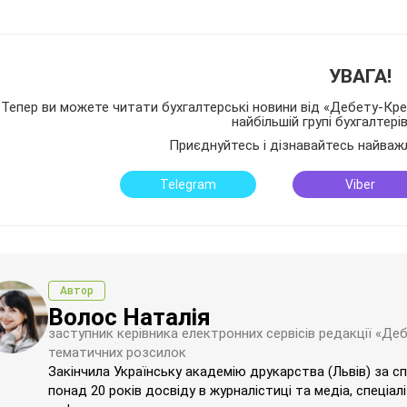
УВАГА!
Тепер ви можете читати бухгалтерські новини від «Дебету-Кред
найбільшій групі бухгалтері
Приєднуйтесь і дізнавайтесь найваж
Telegram
Viber
Автор
Волос Наталія
заступник керівника електронних сервісів редакції «Де
тематичних розсилок
Закінчила Українську академію друкарства (Львів) за с
понад 20 років досвіду в журналістиці та медіа, спеціал