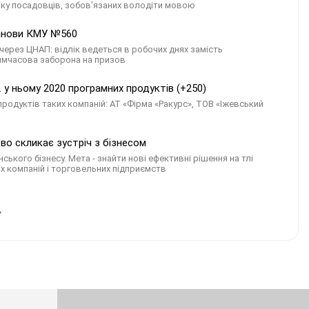
іку посадовців, зобов'язаних володіти мовою
танови КМУ №560
через ЦНАП: відлік ведеться в робочих днях замість
тимчасова заборона на призов
 у ньому 2020 програмних продуктів (+250)
продуктів таких компаній: АТ «Фірма «Ракурс», ТОВ «Іжевський
ово скликає зустріч з бізнесом
нського бізнесу. Мета - знайти нові ефективні рішення на тлі
х компаній і торговельних підприємств