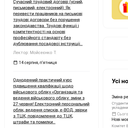
Сучасний трудовий договір (усний,
письмовий, електронний). Як
перевести працівників на письмові
трудові договори без порушення
законодавства. Трудові функції і
компетентності на основі
професійного стандарту без
дублювання посадової інструкції...
Лектор: Мойсеєнко Т.
14 серпня, пʼятниця
Одноденний практичний курс
Усі н
підвищення кваліфікації щодо
військового обліку «Організація та
Зміна р
ведення військового обліку: зміни з
Студенти
27 червня! Електронний персональний
укладени
облік, ведення списків, е-ВОД, звірки
Сього
з ТЦК, повідомлення до ТЦК,
Нові мо
штрафи та помилки...
Комітет 