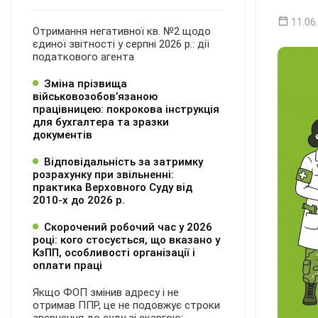
11.06
Отримання негативної кв. №2 щодо
єдиної звітності у серпні 2026 р.: дії
податкового агента
Зміна прізвища
військовозобов’язаною
працівницею: покрокова інструкція
для бухгалтера та зразки
документів
Відповідальність за затримку
розрахунку при звільненні:
практика Верховного Суду від
2010-х до 2026 р.
Скорочений робочий час у 2026
році: кого стосується, що вказано у
КзПП, особливості організації і
оплати праці
Якщо ФОП змінив адресу і не
отримав ППР, це не подовжує строки