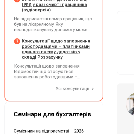
працював дистанційно), та чи
ПФУ, у разі смерті працівника
впливає ця розбіжність на
(аудіоверсія)
відшкодування витрат і
На підприємстві помер працівник, що
оподаткування?
був на лікарняному. Яку
неоподатковувану допомогу може
надати підприємство крім допомоги
від ПФУ? Кому і як виплатити
Консультації щодо заповнення
лікарняні, що прийшли на рахунок
роботодавцями – платниками
підприємства, та розрахункові
єдиного внеску додатків у
(компенсація за невикористані дні
складі Розрахунку
відпустки)?
Консультації щодо заповнення
Відомостей що стосуються
заповнення роботодавцями –
платниками єдиного внеску додатків
Д1, Д2, Д3, Д5 та Д6 у складі
Усі консультації
Розрахунку ЮО та додатків ФІЗ-Д1,
ФІЗ-Д5 та ФІЗ-Д6 у складі
Розрахунку ФОП/НПД, здійснює ПФУ
Семінари для бухгалтерів
Сумісники на підприємстві – 2026