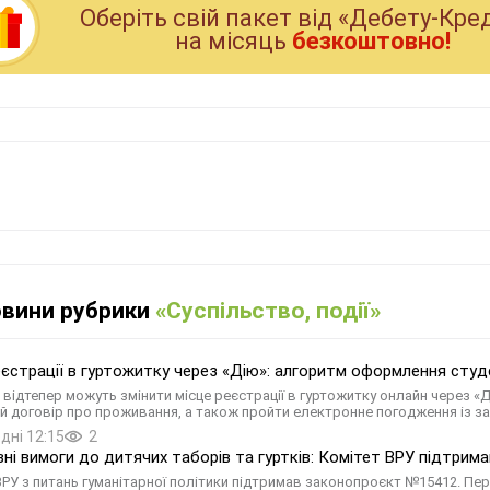
Оберiть свiй пакет вiд «Дебету-Кре
на мiсяць
безкоштовно!
овини рубрики
«Суспільство, події»
еєстрації в гуртожитку через «Дію»: алгоритм оформлення сту
 відтепер можуть змінити місце реєстрації в гуртожитку онлайн через «
й договір про проживання, а також пройти електронне погодження із з
дні 12:15
2
вні вимоги до дитячих таборів та гуртків: Комітет ВРУ підтри
ВРУ з питань гуманітарної політики підтримав законопроєкт №15412. Пер