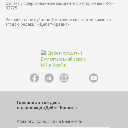
Суб'єкт у сфері онлайн-медіа; ідентифікатор медіа - R40-
02725
Використання публікацій можливе лише за письмовою
згодою редакції «Дебет-Кредит»
Головне за тиждень
від редакції «Дебет-Кредит»
Кожного понеділка на Ваш e-mail