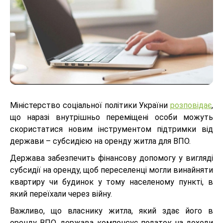
Міністерство соціальної політики України
розповідає
,
що наразі внутрішньо переміщені особи можуть
скористатися новим інструментом підтримки від
держави – субсидією на оренду житла для ВПО.
Держава забезпечить фінансову допомогу у вигляді
субсидії на оренду, щоб переселенці могли винайняти
квартиру чи будинок у тому населеному пункті, в
який переїхали через війну.
Важливо, що власнику житла, який здає його в
оренду ВПО, держава компенсує податок на доходи