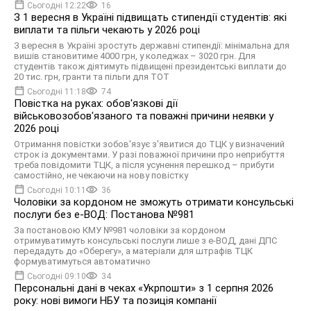
Сьогодні 12:22
16
З 1 вересня в Україні підвищать стипендії студентів: які
виплати та пільги чекають у 2026 році
З вересня в Україні зростуть державні стипендії: мінімальна для
вишів становитиме 4000 грн, у коледжах – 3020 грн. Для
студентів також діятимуть підвищені президентські виплати до
20 тис. грн, гранти та пільги для ТОТ
Сьогодні 11:18
74
Повістка на руках: обов'язкові дії
військовозобов'язаного та поважні причини неявки у
2026 році
Отримання повістки зобов'язує з'явитися до ТЦК у визначений
строк із документами. У разі поважної причини про неприбуття
треба повідомити ТЦК, а після усунення перешкод – прибути
самостійно, не чекаючи на нову повістку
Сьогодні 10:11
36
Чоловіки за кордоном не зможуть отримати консульські
послуги без е-ВОД: Постанова №981
За постановою КМУ №981 чоловіки за кордоном
отримуватимуть консульські послуги лише з е-ВОД, дані ДПС
передадуть до «Оберегу», а матеріали для штрафів ТЦК
формуватимуться автоматично
Сьогодні 09:10
34
Персональні дані в чеках «Укрпошти» з 1 серпня 2026
року: нові вимоги НБУ та позиція компанії