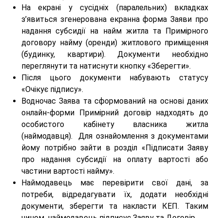
На екрані у сусідніх (паралельних) вкладках
з’явиться згенерована екранна форма Заяви про
надання субсидії на найм житла та Примірного
договору найму (оренди) житлового приміщення
(будинку, квартири). Документи необхідно
переглянути та натиснути кнопку «Зберегти».
Після цього документи набувають статусу
«Очікує підпису».
Водночас Заява та сформований на основі даних
онлайн-форми Примірний договір надходять до
особистого кабінету власника житла
(наймодавця). Для ознайомлення з документами
йому потрібно зайти в розділ «Підписати Заяву
про надання субсидії на оплату вартості або
частини вартості найму».
Наймодавець має перевірити свої дані, за
потреби, відредагувати їх, додати необхідні
документи, зберегти та накласти КЕП. Таким
чином, наймодавець підписує Заяву та Договір.