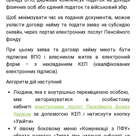
фізичних осіб або єдиний податок та військовий збір.
Щоб мінімізувати час на подання документів, можна
укласти договір найму та подати заяву на субсидію
онлайн, через портал електронних послуг Пенсійного
фонду.
При цьому заява та договір найму мають бути
підписані ВПО і власником житла в електронній
формі – з накладанням КЕП (кваліфікованих
електронних підписів).
Алгоритм дій наступний:
Людина, яка є внутрішньо переміщеною особою,
має авторизуватися в особистому
кабінеті
електронних послуг Пенсійного фонду
України
за допомогою КЕП і натиснути кнопку
«Увійти».
У лівому боковому меню «Комунікації з ПФУ»
обрати вкладку «Заява про надання субсидії на