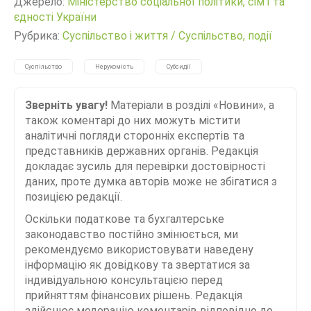
Джерело:
Міністерство соціальної політики, сім'ї та
єдності України
Рубрика:
Суспільство і життя
/
Суспільство, події
Суспільство
Нерухомість
Субсидії
Зверніть увагу!
Матеріали в розділі «Новини», а
також коментарі до них можуть містити
аналітичні погляди сторонніх експертів та
представників державних органів. Редакція
докладає зусиль для перевірки достовірності
даних, проте думка авторів може не збігатися з
позицією редакції.
Оскільки податкове та бухгалтерське
законодавство постійно змінюється, ми
рекомендуємо використовувати наведену
інформацію як довідкову та звертатися за
індивідуальною консультацією перед
прийняттям фінансових рішень. Редакція
здійснює модерацію коментарів відповідно до