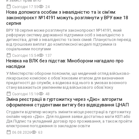
й захист прав ВПО
Сьогодні 17:55
24
Нова допомога особам з інвалідністю та їх сімʼям:
законопроєкт №14191 можуть розглянути у ВРУ вже 18
серпня
ВРУ 18 серпня може розглянути законопроєкт №14191, який
реформує систему державної підтримки осіб з інвалідністю з
дитинства, дітей з інвалідністю та їхніх сімей. Планується перехід
від грошових виплат до комплексної моделі підтримки із
соціальними послугами
Сьогодні 15:54
137
Неявка на ВЛК без підстав: Міноборони нагадало про
наслідки
У Міністерстві оборони пояснили, що медичний огляд військово-
лікарською комісією є обов’язковим етапом для визначення
придатності до служби, а відмова від нього в умовах воєнного
стану вважається ухиленням від військового обов'язку
Сьогодні 15:16
48
Зміна реєстрації в гуртожитку через «Дію»: алгоритм
оформлення студентами витягу без відвідування ЦНАП
Студенти відтепер можуть змінити місце реєстрації в гуртожитку
онлайн через «Дію». Для подання заяви достатньо мати КЕП або
Дія.Підпис та укладений договір про проживання, а також пройти
електронне погодження із закладом освіти
06.08.2026
63