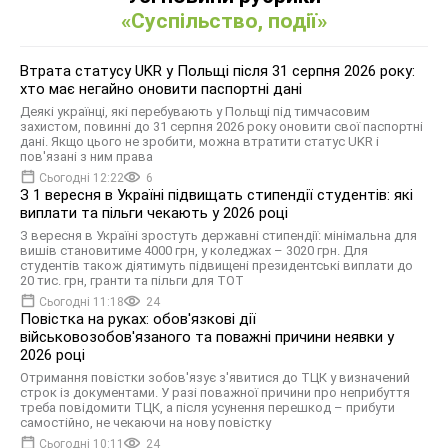
«Суспільство, події»
Втрата статусу UKR у Польщі після 31 серпня 2026 року:
хто має негайно оновити паспортні дані
Деякі українці, які перебувають у Польщі під тимчасовим
захистом, повинні до 31 серпня 2026 року оновити свої паспортні
дані. Якщо цього не зробити, можна втратити статус UKR і
пов'язані з ним права
Сьогодні 12:22
6
З 1 вересня в Україні підвищать стипендії студентів: які
виплати та пільги чекають у 2026 році
З вересня в Україні зростуть державні стипендії: мінімальна для
вишів становитиме 4000 грн, у коледжах – 3020 грн. Для
студентів також діятимуть підвищені президентські виплати до
20 тис. грн, гранти та пільги для ТОТ
Сьогодні 11:18
24
Повістка на руках: обов'язкові дії
військовозобов'язаного та поважні причини неявки у
2026 році
Отримання повістки зобов'язує з'явитися до ТЦК у визначений
строк із документами. У разі поважної причини про неприбуття
треба повідомити ТЦК, а після усунення перешкод – прибути
самостійно, не чекаючи на нову повістку
Сьогодні 10:11
24