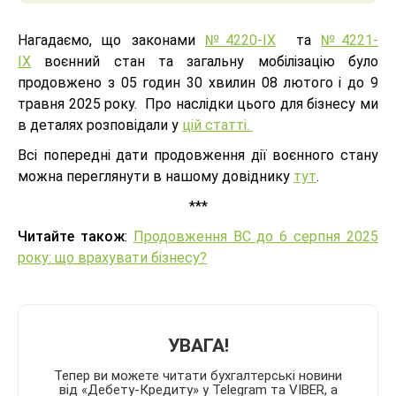
Нагадаємо, що законами
№4220-IX
та
№4221-
IX
воєнний стан та загальну мобілізацію було
продовжено з 05 годин 30 хвилин 08 лютого і до 9
травня 2025 року. Про наслідки цього для бізнесу ми
в деталях розповідали у
цій статті.
Всі попередні дати продовження дії воєнного стану
можна переглянути в нашому довіднику
тут
.
***
Читайте також
:
Продовження ВС до 6 серпня 2025
року: що врахувати бізнесу?
УВАГА!
Тепер ви можете читати бухгалтерські новини
від «Дебету-Кредиту» у Telegram та VIBER, а