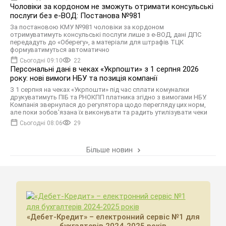
Чоловіки за кордоном не зможуть отримати консульські
послуги без е-ВОД: Постанова №981
За постановою КМУ №981 чоловіки за кордоном
отримуватимуть консульські послуги лише з е-ВОД, дані ДПС
передадуть до «Оберегу», а матеріали для штрафів ТЦК
формуватимуться автоматично
Сьогодні 09:10
22
Персональні дані в чеках «Укрпошти» з 1 серпня 2026
року: нові вимоги НБУ та позиція компанії
З 1 серпня на чеках «Укрпошти» під час сплати комуналки
друкуватимуть ПІБ та РНОКПП платника згідно з вимогами НБУ.
Компанія звернулася до регулятора щодо перегляду цих норм,
але поки зобов'язана їх виконувати та радить утилізувати чеки
Сьогодні 08:06
29
Більше новин
«Дебет-Кредит» – електронний сервіс №1 для