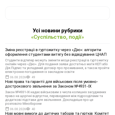
Усі новини рубрики
«Суспільство, події»
Зміна реєстрації в гуртожитку через «Дію»: алгоритм
оформлення студентами витягу без відвідування ЦНАП
Студенти відтепер можуть змінити місце реєстрації в гуртожитку
онлайн через «Дію». Для подання заяви достатньо мати КЕП або
Дія.Підпис та укладений договір про проживання, а також пройти
електронне погодження із закладом освіти
06.08.2026
49
Нові права та гарантії для військових після умовно-
дострокового звільнення за Законом №4931-ІХ
Закон №4931-ІХ надає військовим з числа колишніх засуджених
право на щорічні відпустки, переведення між підрозділами та
додаткові підстави для звільнення. Докладніше про це
розповіло Міноборони
06.08.2026
40
Нові мовні вимоги до дитячих таборів та гуртків: Комітет