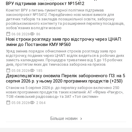
ВРУ підтримав законопроєкт №15412
Комітет ВРУ з питань гуманітарної політики підтримав
законопроєкт №15412. Передбачено нові мовні вимоги для
дитячих таборів та закладів позашкільної освіти, заборону
російськомовного контенту та розширення переліку посадовців,
зобов'язаних володіти мовою
06.08.2026
86
Нові строки розгляду заяв про відстрочку через ЦНАП:
зміни до Постанови КМУ №560
Уряд змінив порядок обчислення строків розгляду заяв про
відстрочку, поданих через ЦНАП: відлік ведеться в робочих днях
замість календарних. Процедура триватиме від 5 до 15 робочих
днів, протягом яких діє тимчасова заборона на призов
05.08.2026
185
Держспецзв’язку оновила Перелік забороненого ПЗ: на 5
серпня 2026 р. у ньому 2020 програмних продуктів (+250)
Станом на 5 серпня 2026 р. до переліку заборон включено 250
нових програмних продуктів таких компаній: АТ «Фірма «Ракурс»,
ТОВ «Іжевський радіозавод» та ЗАТ «Топ системи»
05.08.2026
2 064
Більше новин