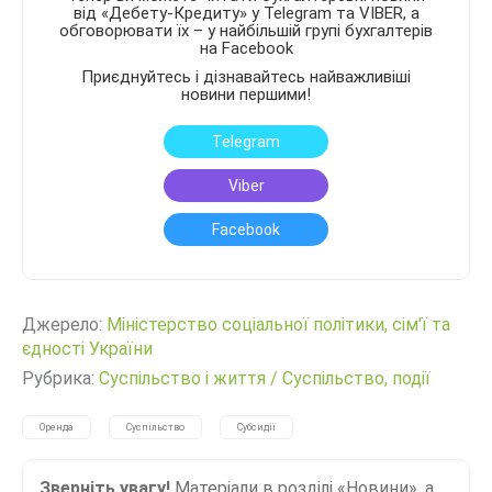
від «Дебету-Кредиту» у Telegram та VIBER, а
обговорювати їх – у найбільшій групі бухгалтерів
на Facebook
Приєднуйтесь і дізнавайтесь найважливіші
новини першими!
Telegram
Viber
Facebook
Джерело:
Міністерство соціальної політики, сім'ї та
єдності України
Рубрика:
Суспільство і життя
/
Суспільство, події
Оренда
Суспільство
Субсидії
Зверніть увагу!
Матеріали в розділі «Новини», а