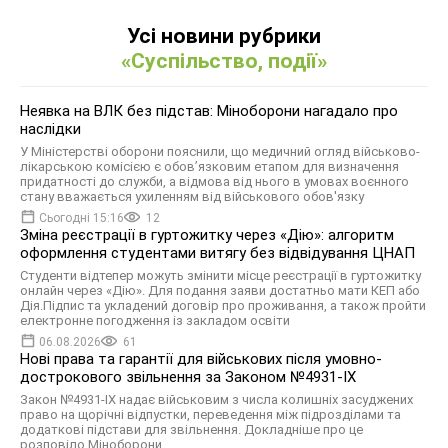
Усі новини рубрики
«Суспільство, події»
Неявка на ВЛК без підстав: Міноборони нагадало про
наслідки
У Міністерстві оборони пояснили, що медичний огляд військово-
лікарською комісією є обов’язковим етапом для визначення
придатності до служби, а відмова від нього в умовах воєнного
стану вважається ухиленням від військового обов'язку
Сьогодні 15:16
12
Зміна реєстрації в гуртожитку через «Дію»: алгоритм
оформлення студентами витягу без відвідування ЦНАП
Студенти відтепер можуть змінити місце реєстрації в гуртожитку
онлайн через «Дію». Для подання заяви достатньо мати КЕП або
Дія.Підпис та укладений договір про проживання, а також пройти
електронне погодження із закладом освіти
06.08.2026
61
Нові права та гарантії для військових після умовно-
дострокового звільнення за Законом №4931-ІХ
Закон №4931-ІХ надає військовим з числа колишніх засуджених
право на щорічні відпустки, переведення між підрозділами та
додаткові підстави для звільнення. Докладніше про це
розповіло Міноборони