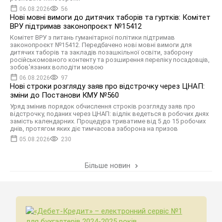
06.08.2026
56
Нові мовні вимоги до дитячих таборів та гуртків: Комітет
ВРУ підтримав законопроєкт №15412
Комітет ВРУ з питань гуманітарної політики підтримав
законопроєкт №15412. Передбачено нові мовні вимоги для
дитячих таборів та закладів позашкільної освіти, заборону
російськомовного контенту та розширення переліку посадовців,
зобов'язаних володіти мовою
06.08.2026
97
Нові строки розгляду заяв про відстрочку через ЦНАП:
зміни до Постанови КМУ №560
Уряд змінив порядок обчислення строків розгляду заяв про
відстрочку, поданих через ЦНАП: відлік ведеться в робочих днях
замість календарних. Процедура триватиме від 5 до 15 робочих
днів, протягом яких діє тимчасова заборона на призов
05.08.2026
230
Більше новин