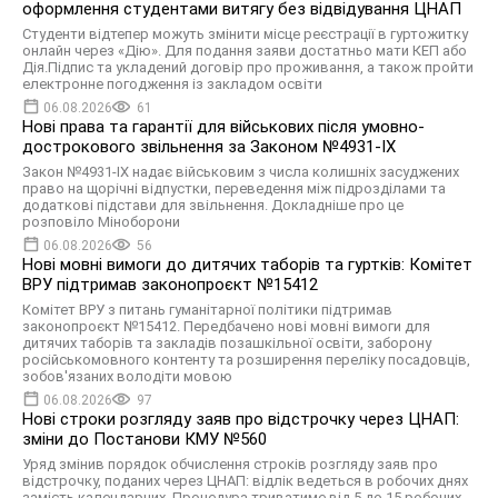
оформлення студентами витягу без відвідування ЦНАП
Студенти відтепер можуть змінити місце реєстрації в гуртожитку
онлайн через «Дію». Для подання заяви достатньо мати КЕП або
Дія.Підпис та укладений договір про проживання, а також пройти
електронне погодження із закладом освіти
06.08.2026
61
Нові права та гарантії для військових після умовно-
дострокового звільнення за Законом №4931-ІХ
Закон №4931-ІХ надає військовим з числа колишніх засуджених
право на щорічні відпустки, переведення між підрозділами та
додаткові підстави для звільнення. Докладніше про це
розповіло Міноборони
06.08.2026
56
Нові мовні вимоги до дитячих таборів та гуртків: Комітет
ВРУ підтримав законопроєкт №15412
Комітет ВРУ з питань гуманітарної політики підтримав
законопроєкт №15412. Передбачено нові мовні вимоги для
дитячих таборів та закладів позашкільної освіти, заборону
російськомовного контенту та розширення переліку посадовців,
зобов'язаних володіти мовою
06.08.2026
97
Нові строки розгляду заяв про відстрочку через ЦНАП:
зміни до Постанови КМУ №560
Уряд змінив порядок обчислення строків розгляду заяв про
відстрочку, поданих через ЦНАП: відлік ведеться в робочих днях
замість календарних. Процедура триватиме від 5 до 15 робочих