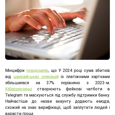
Мінцифри
повідомляє
, що У 2024 році сума збитків
від
шахрайських операцій
із платіжними картками
збільшилася на 37% порівняно з 2023-м.
Кіберзлочинці
створюють фейкові чатботи в
Telegram та маскуються під службу підтримки банку.
Найчастіше до назви акаунту додають емодзі,
схожий на знак верифікації, щоб заплутати людей і
вкрасти гроші.