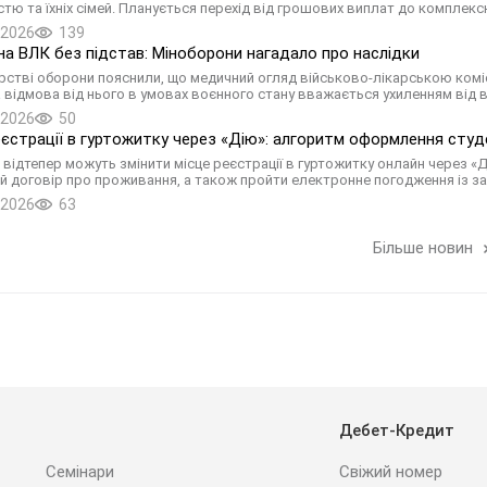
істю та їхніх сімей. Планується перехід від грошових виплат до комплекс
.2026
139
на ВЛК без підстав: Міноборони нагадало про наслідки
ерстві оборони пояснили, що медичний огляд військово-лікарською комі
а відмова від нього в умовах воєнного стану вважається ухиленням від 
.2026
50
еєстрації в гуртожитку через «Дію»: алгоритм оформлення сту
 відтепер можуть змінити місце реєстрації в гуртожитку онлайн через «
й договір про проживання, а також пройти електронне погодження із з
.2026
63
Більше новин
Дебет-Кредит
Семінари
Свіжий номер