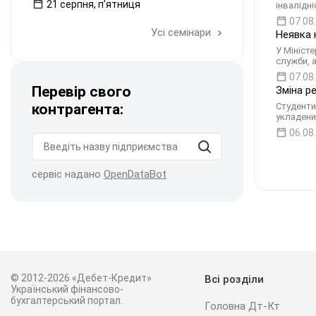
21 серпня, пʼятниця
інвалідн
07.08
Усі семінари
Неявка 
У Мініст
служби, 
07.08
Перевір свого
Зміна р
контрагента:
Студенти
укладени
06.08
сервіс надано
OpenDataBot
© 2012-2026 «Дебет-Кредит»
Всі розділи
Український фінансово-
бухгалтерський портал.
Головна Дт-Кт