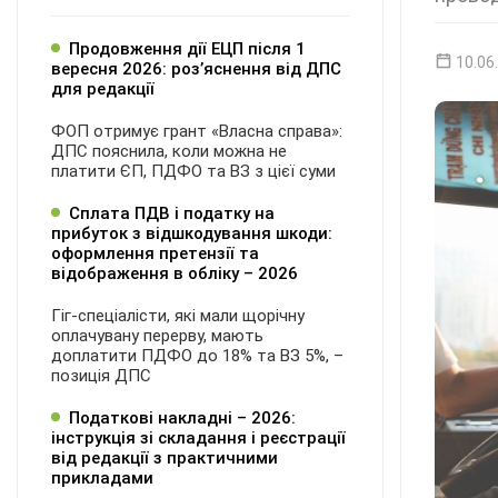
Продовження дії ЕЦП після 1
10.06
вересня 2026: розʼяснення від ДПС
для редакції
ФОП отримує грант «Власна справа»:
ДПС пояснила, коли можна не
платити ЄП, ПДФО та ВЗ з цієї суми
Сплата ПДВ і податку на
прибуток з відшкодування шкоди:
оформлення претензії та
відображення в обліку – 2026
Гіг-спеціалісти, які мали щорічну
оплачувану перерву, мають
доплатити ПДФО до 18% та ВЗ 5%, –
позиція ДПС
Податкові накладні – 2026:
інструкція зі складання і реєстрації
від редакції з практичними
прикладами