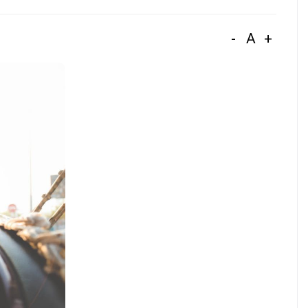
-
A
+