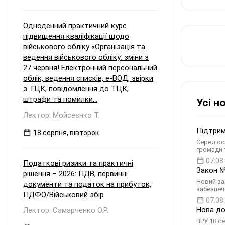
Одноденний практичний курс
підвищення кваліфікації щодо
військового обліку «Організація та
ведення військового обліку: зміни з
27 червня! Електронний персональний
облік, ведення списків, е-ВОД, звірки
з ТЦК, повідомлення до ТЦК,
штрафи та помилки...
Усі н
Лектор: Мойсеєнко Т.
Підтрим
18 серпня, вівторок
Серед осн
громади 
07.08
Податкові ризики та практичні
Закон №
рішення – 2026: ПДВ, первинні
Новий за
документи та податок на прибуток,
забезпеч
ПДФО/Військовий збір
07.08
Нова до
Лектор: Самарченко О.Р.
ВРУ 18 с