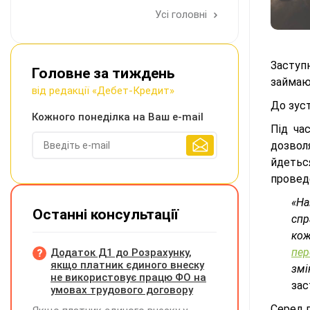
Усі головні
Заступ
Головне за тиждень
займаю
від редакції «Дебет-Кредит»
До зуст
Кожного понеділка на Ваш e-mail
Під ча
дозвол
йдетьс
провед
«На
Останні консультації
спр
кож
пер
Додаток Д1 до Розрахунку,
якщо платник єдиного внеску
змі
не використовує працю ФО на
зас
умовах трудового договору
Серед г