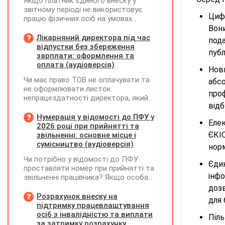
Якщо платник єдиного внеску у
звітному періоді не використовує
Цифр
працю фізичних осіб на умовах
трудового договору (контракту) або
Вон
на інших умовах, передбачених
Лікарняний директора під час
под
законодавством, Додаток Д1/
відпустки без збереження
публ
Додаток ФІЗ-Д1 за відповідний
зарплати: оформлення та
період не подається
оплата (аудіоверсія)
Нов
Чи має право ТОВ не оплачувати та
абсо
не оформлювати листок
про
непрацездатності директора, який
від
перебуває у відпустці без
збереження заробітної плати під час
Нумерація у відомості до ПФУ у
Еле
призупинення діяльності
2026 році при прийнятті та
підприємства?
ЄКІ
звільненні: основне місце і
сумісництво (аудіоверсія)
нор
Чи потрібно у відомості до ПФУ
Єди
проставляти номер при прийнятті та
інф
звільненні працівника? Якщо особа
одночасно працювала за основним
доз
місцем роботи та за сумісництвом,
Розрахунок внеску на
для
чи рахується це як два роботодавці?
підтримку працевлаштування
осіб з інвалідністю та виплати
Піл
за затримку розрахунку