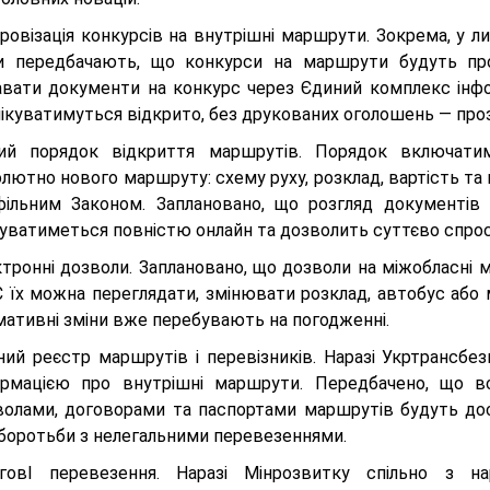
овізація конкурсів на внутрішні маршрути. Зокрема, у л
и передбачають, що конкурси на маршрути будуть про
авати документи на конкурс через Єдиний комплекс інфо
ікуватимуться відкрито, без друкованих оголошень — прозо
ий порядок відкриття маршрутів. Порядок включатим
лютно нового маршруту: схему руху, розклад, вартість та 
фільним Законом. Заплановано, що розгляд документів
буватиметься повністю онлайн та дозволить суттєво спро
ктронні дозволи. Заплановано, що дозволи на міжобласні
С їх можна переглядати, змінювати розклад, автобус або 
мативні зміни вже перебувають на погодженні.
ний реєстр маршрутів і перевізників. Наразі Укртрансбе
ормацією про внутрішні маршрути. Передбачено, що вс
волами, договорами та паспортами маршрутів будуть дос
 боротьби з нелегальними перевезеннями.
ьговІ перевезення. Наразі Мінрозвитку спільно з 