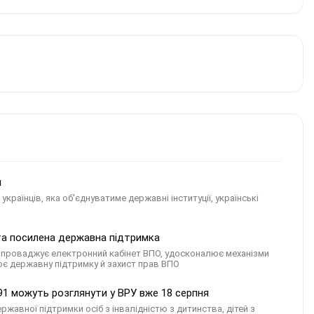
и
країнців, яка об'єднуватиме державні інституції, українські
 та посилена державна підтримка
 запроваджує електронний кабінет ВПО, удосконалює механізми
ює державну підтримку й захист прав ВПО
91 можуть розглянути у ВРУ вже 18 серпня
авної підтримки осіб з інвалідністю з дитинства, дітей з