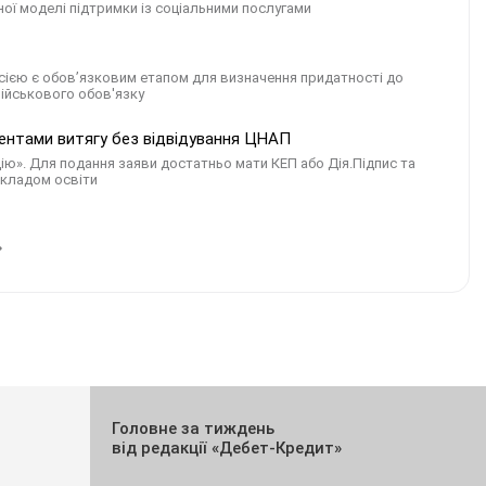
ної моделі підтримки із соціальними послугами
сією є обов’язковим етапом для визначення придатності до
військового обов'язку
дентами витягу без відвідування ЦНАП
Дію». Для подання заяви достатньо мати КЕП або Дія.Підпис та
акладом освіти
Головне за тиждень
від редакції «Дебет-Кредит»