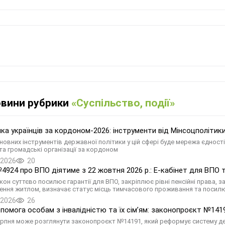
овини рубрики
«Суспільство, події»
ка українців за кордоном-2026: інструменти від Мінсоцполітик
овних інструментів державної політики у цій сфері буде мережа єдності у
та громадські організації за кордоном
.2026
20
4924 про ВПО діятиме з 22 жовтня 2026 р.: Е-кабінет для ВПО
кон суттєво посилює гарантії для ВПО, закріплює рівні пенсійні права,
ення житлом, визначає статус місць тимчасового проживання та посил
.2026
26
помога особам з інвалідністю та їх сімʼям: законопроєкт №141
ерпня може розглянути законопроєкт №14191, який реформує систему держ