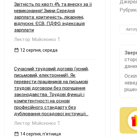
Джере
Звітність по квоті 4% та внеску за її
Рубрик
невиконання! Зміни Середня
зарплата: критичність, лікарняні,
відпускні. ЄСВ, ПДФО, індексація
зарплати
Автот
Лектор: Мойсеєнко Т.
12 серпня, середа
Зверн
сторо
даних
Сучасний трудовий договір (усний,
письмовий, електронний). Як
Оскі
перевести працівників на письмові
наве
трудові договори без порушення
рішен
законодавства. Трудові функції і
компетентності на основі
професійного стандарту без
дублювання посадової інструкції...
Лектор: Мойсеєнко Т.
14 серпня, пʼятниця