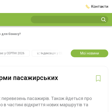
Контакти
 для бізнесу?
Мої новини
ає у СЕРПНІ 2026
📈 Індексація у СЕРПНІ
2️⃣0️⃣2️⃣7️⃣ Усі ключо
орми пасажирських
х перевезень пасажирів. Також йдеться про
о в частині відкриття нових маршрутів та