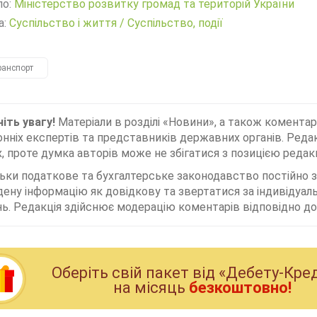
ло:
Міністерство розвитку громад та територій України
а:
Суспільство і життя
/
Суспільство, події
ранспорт
іть увагу!
Матеріали в розділі «Новини», а також коментар
нніх експертів та представників державних органів. Редак
, проте думка авторів може не збігатися з позицією редакц
льки податкове та бухгалтерське законодавство постійно
дену інформацію як довідкову та звертатися за індивідуа
ь. Редакція здійснює модерацію коментарів відповідно до 
Оберiть свiй пакет вiд «Дебету-Кре
на мiсяць
безкоштовно!