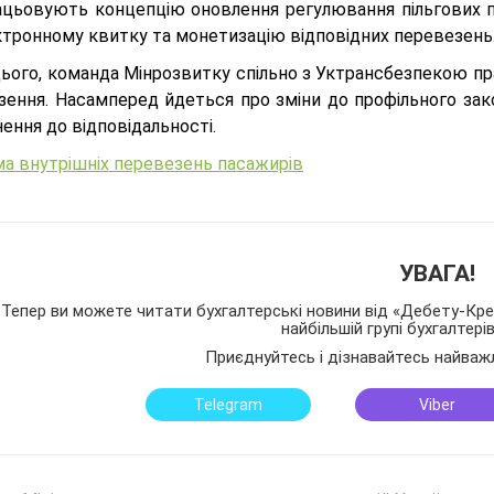
ацьовують концепцію оновлення регулювання пільгових пе
ктронному квитку та монетизацію відповідних перевезень
цього, команда Мінрозвитку спільно з Уктрансбезпекою пр
зення. Насамперед йдеться про зміни до профільного за
ення до відповідальності.
а внутрішніх перевезень пасажирів
УВАГА!
Тепер ви можете читати бухгалтерські новини від «Дебету-Кред
найбільшій групі бухгалтері
Приєднуйтесь і дізнавайтесь найваж
Telegram
Viber