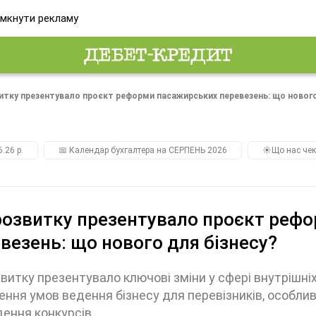
мкнути рекламу
итку презентувало проєкт реформи пасажирських перевезень: що нового
.26 р.
📅 Календар бухгалтера на СЕРПЕНЬ 2026
☀️Що нас чек
озвитку презентувало проєкт реф
везень: що нового для бізнесу?
витку презентувало ключові зміни у сфері внутрішні
ння умов ведення бізнесу для перевізників, особлив
ення конкурсів