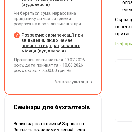
опр
(аудіоверсія)
еле
Чи береться сума, нарахована
працівнику за час затримки
Окрім 
розрахунку в разі звільнення при
переве
обчсиленні середньомісячної
притягн
заробітної плати (винагороди), для
Розрахунок компенсації при
розрахунку внеску на підтримку
звільненні, якщо немає
Реформ
працевлаштування осіб з
повністю відпрацьованого
інвалідністю?
місяця (аудіоверсія)
Працівник звільняється 29.07.2026
року, дата прийняття - 18.06.2026
року, оклад - 7500,00 грн. Як
розрахувати компенсацію трьох
невикористаних днів відпустки при
Усі консультації
звільненні?
Семінари для бухгалтерів
Великі зарплатні зміни! Зарплатна
Звітність по-новому з липня! Нова