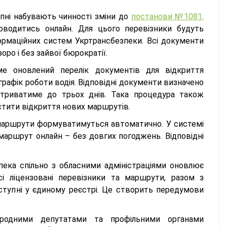
ипні набувають чинності зміни до
постанови №1081
.
водитись онлайн. Для цього перевізники будуть
рмаційних систем Укртрансбезпеки. Всі документи
ро і без зайвої бюрократії.
е оновлений перелік документів для відкриття
графік роботи водія. Відповідні документи визначено
 триватиме до трьох днів. Така процедура також
стити відкриття нових маршрутів.
 маршрути формуватимуться автоматично. У системі
маршрут онлайн – без довгих погоджень. Відповідні
зпека спільно з обласними адміністраціями оновлює
і ліцензовані перевізники та маршрути, разом з
тупні у єдиному реєстрі. Це створить передумови
народними депутатами та профільними органами