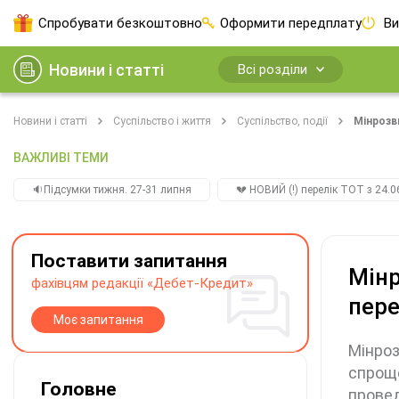
Спробувати безкоштовно
Оформити передплату
Ви
Новини і статті
Всі розділи
Новини і статті
Суспільство і життя
Суспільство, події
Мінрозв
ВАЖЛИВІ ТЕМИ
🔉Підсумки тижня. 27-31 липня
💔 НОВИЙ (!) перелік ТОТ з 24.06
Поставити запитання
Мінр
фахівцям редакції «Дебет-Кредит»
пере
Моє запитання
Мінроз
спроще
Головне
провед