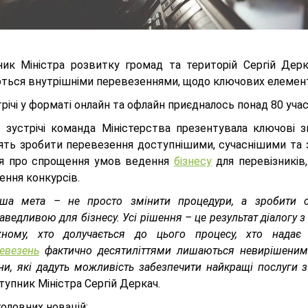
ник Міністра розвитку громад та територій Сергій Дер
ться внутрішніми перевезеннями, щодо ключових елемент
річі у форматі онлайн та офлайн приєдналось понад 80 уча
с зустрічі команда Міністерства презентувала ключові з
ять зробити перевезення доступнішими, сучаснішими та з
я про спрощення умов ведення
бізнесу
для перевізників
ення конкурсів.
ша мета – не просто змінити процедури, а зробити с
аведливою для бізнесу. Усі рішення – це результат діалогу 
ному, хто долучається до цього процесу, хто надає 
евезень
фактично десятиліттями лишаються невирішеними
ни, які дадуть можливість забезпечити найкращі послуги 
тупник Міністра Сергій Деркач.
оловних новацій: