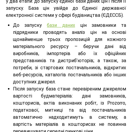
у два етапи: до запуску єдиної бази даних цін і після її
запуску. База цін увійде до Єдиної державної
електронної системи у сфері будівництва (ЄДЕССБ).
До запуску
бази даних
цін замовники та
підрядники проводять аналіз цін на основі
щонайменше трьох пропозицій для кожного
матеріального ресурсу – беручи дані від
виробників, імпортерів або їх офіційних
представників та дистриб’юторів; а також, за
потреби, зі стартових постачальників, відкритих
веб-ресурсів, каталогів постачальників або інших
доступних джерел.
Після запуску база стане перевіреним джерелом
вартості будматеріалів: дані замовників,
кошторисів, актів виконаних робіт, із Prozorro,
податкової, митниці та від постачальників
автоматично надходитимуть в систему, а
вартість матеріалів в кошторисах не повинна
перевищувати середні ринкові ціни.