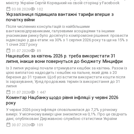
міністр України Сергій Корецький на своїй сторінці у Facebook
03.08.2026
102
Укрзалізниця підвищила вантажні тарифи вперше з
початку війни
Після численних консультацій із найбільшими
вантажовідправниками, галузевими асоціаціями та іншими
учасниками ринку було досягнуто компромісне рішення: провести
індексацію у два етапи: на 30% з 1 серпня 2026 року та ще на 15% з
1 січня 2027 року
31.07.2026
89
Нацкешбек за квітень 2026 р. треба використати 31
липня, інакше вони повернуться до бюджету: Мінцифри
Із 3 липня українці почали отримувати кешбек за квітень. Разом із
цією виплатою надходить і кешбек на пальне, який діяв з 20
березня до 31 травня. Щоб усі встигли використати кошти після
їх зарахування, Уряд продовжив термін їх використання до 31
липня
31.07.2026
1 447
Коментар Нацбанку щодо рівня інфляції у червні 2026
року
У червні 2026 року інфляція сповільнилася до 7,2% у річному
вимірі. У місячному вимірі ціни знизилися на 0,1%. Про це свідчать
дані, опубліковані Державною службою статистики України
30.07.2026
109