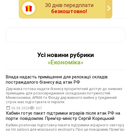
30 днiв передплати
безкоштовно!
Усі новини рубрики
«Економіка»
Влада надасть приміщення для релокації складів
постраждалого бізнесу від атак РФ
Держава готова надати бізнесу пріоритетний доступ до наявних
приміщень для розосередження складських потужностей.
Мінекономіки, АРМА та Фонду державного майна у триденний
строк має підготувати їх перелік
06.08.2026
657
Кабмін готує пакет підтримки аграріїв після атак РФ на
порти: повідомляє Прем’єр-міністр Сергій Корецький
Кабмін розпочав підготовку пакета підтримки аграрного сектору
на тлі загроз для морського експорту. Про це повідомив Прем'єр-