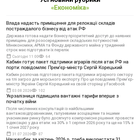
«Економіка»
Влада надасть приміщення для релокації складів
постраждалого бізнесу від атак РФ
Держава готова надати бізнесу пріоритетний доступ до наявних
приміщень для розосередження складських потужностей.
Мінекономіки, АРМА та Фонду державного майна у триденний
строк має підготувати їх перелік
Сьогодні 11:00
64
Кабмін готує пакет підтримки аграріїв після атак РФ на
порти: повідомляє Прем’єр-міністр Сергій Корецький
Кабмін розпочав підготовку пакета підтримки аграрного сектору
на тлі загроз для морського експорту. Про це повідомив Прем'єр-
міністр України Сергій Корецький на своїй сторінці у Facebook
03.08.2026
102
Укрзалізниця підвищила вантажні тарифи вперше з
початку війни
Після численних консультацій із найбільшими
вантажовідправниками, галузевими асоціаціями та іншими
учасниками ринку було досягнуто компромісне рішення: провести
індексацію у два етапи: на 30% з 1 серпня 2026 року та ще на 15% з
1 січня 2027 року
31.07.2026
87
Нацкешбек за квітень 2026 р. треба використати 31