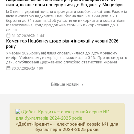
липня, інакше вони повернуться до бюджету: Мінцифри
Із 3 липня українці почали отримувати кешбек за квітень. Разом із
цією виплатою надходить і кешбек на пальне, який діяв з 20
березня до 31 травня. Щоб усі встигли використати кошти після
їх зарахування, Уряд продовжив термін їх використання до 31
липня
31.07.2026
1 441
Коментар Нацбанку щодо рівня інфляції у червні 2026
року
У червні 2026 року інфляція сповільнилася до 7,2% у річному
вимірі. У місячному вимірі ціни знизилися на 0,1%. Про це свідчать
дані, опубліковані Державною службою статистики України
30.07.2026
109
Більше новин
«Дебет-Кредит» – електронний сервіс №1 для
бухгалтерів 2024-2025 років