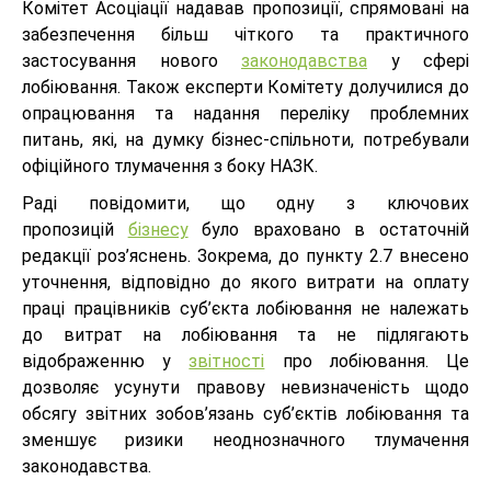
Комітет Асоціації надавав пропозиції, спрямовані на
забезпечення більш чіткого та практичного
застосування нового
законодавства
у сфері
лобіювання. Також експерти Комітету долучилися до
опрацювання та надання переліку проблемних
питань, які, на думку бізнес-спільноти, потребували
офіційного тлумачення з боку НАЗК.
Раді повідомити, що одну з ключових
пропозицій
бізнесу
було враховано в остаточній
редакції роз’яснень. Зокрема, до пункту 2.7 внесено
уточнення, відповідно до якого витрати на оплату
праці працівників суб’єкта лобіювання не належать
до витрат на лобіювання та не підлягають
відображенню у
звітності
про лобіювання. Це
дозволяє усунути правову невизначеність щодо
обсягу звітних зобов’язань суб’єктів лобіювання та
зменшує ризики неоднозначного тлумачення
законодавства.