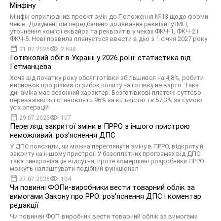
Мінфіну
Мінфін оприлюднив проєкт змін до Положення №13 щодо форми
чекiв. Документом передбачено додавання реквізиту IMEI,
уточнення комiсiї еквайра та реквізитів у чеках ФКЧ-1, ФКЧ-2 і
ФКЧ-5. Нові правила планується ввести в дію з 1 січня 2027 року
31.07.2026
2 598
Готівковий обіг в Україні у 2026 році: статистика від
Гетманцева
Хоча від початку року обсяг готівки збільшився на 4,8%, робити
висновок про різкий стрибок попиту на готівку не варто. Така
динаміка має сезонний характер. Безготівкові платежі суттєво
переважають і становлять 96% за кількістю та 67,3% за сумою
усіх операцій
29.07.2026
107
Перегляд закритої зміни в ПРРО з іншого пристрою
неможливий: роз'яснення ДПС
У ДПС пояснили, чи можна переглянути зміну в ПРРО, відкриту й
закриту на іншому пристрої. У безоплатних програмах від ДПС
така синхронізація відсутня, проте комерційні розробники ПРРО
можуть налаштувати подібний функціонал
27.07.2026
104
Чи повинні ФОПи-виробники вести товарний облік за
вимогами Закону про РРО: роз'яснення ДПС і коментар
редакції
Чи повинен ФОП-виробник вести товарний облік за вимогами