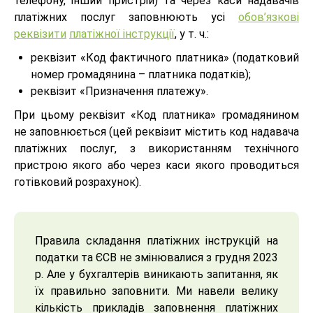
телефону, інший пристрій) та через каси надавачів
платіжних послуг заповнюють усі
обов’язкові
реквізити
платіжної інструкції
, у т. ч.:
реквізит «Код фактичного платника» (податковий
номер громадянина – платника податків);
реквізит «Призначення платежу».
При цьому реквізит «Код платника» громадянином
не заповнюється (цей реквізит містить код надавача
платіжних послуг, з використанням технічного
пристрою якого або через каси якого проводиться
готівковий розрахунок).
Правила складання платіжних інструкцій на
податки та ЄСВ не змінювалися з грудня 2023
р. Але у бухгалтерів виникають запитання, як
їх правильно заповнити. Ми навели велику
кількість прикладів заповнення платіжних