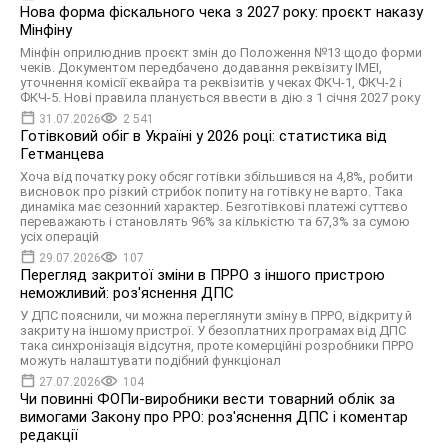
Нова форма фіскального чека з 2027 року: проєкт наказу
Мінфіну
Мінфін оприлюднив проєкт змін до Положення №13 щодо форми
чекiв. Документом передбачено додавання реквізиту IMEI,
уточнення комiсiї еквайра та реквізитів у чеках ФКЧ-1, ФКЧ-2 і
ФКЧ-5. Нові правила планується ввести в дію з 1 січня 2027 року
31.07.2026
2 541
Готівковий обіг в Україні у 2026 році: статистика від
Гетманцева
Хоча від початку року обсяг готівки збільшився на 4,8%, робити
висновок про різкий стрибок попиту на готівку не варто. Така
динаміка має сезонний характер. Безготівкові платежі суттєво
переважають і становлять 96% за кількістю та 67,3% за сумою
усіх операцій
29.07.2026
107
Перегляд закритої зміни в ПРРО з іншого пристрою
неможливий: роз'яснення ДПС
У ДПС пояснили, чи можна переглянути зміну в ПРРО, відкриту й
закриту на іншому пристрої. У безоплатних програмах від ДПС
така синхронізація відсутня, проте комерційні розробники ПРРО
можуть налаштувати подібний функціонал
27.07.2026
104
Чи повинні ФОПи-виробники вести товарний облік за
вимогами Закону про РРО: роз'яснення ДПС і коментар
редакції