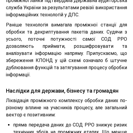
проміжної ланки підтвердила Державна аудиторська
служба України за результатами ревізії використання
інформаційних технологій у ДПС.
Раніше технологія вимагала проміжної станції для
обробки та декриптування пакетів даних. Судячи з
усього, поточні потужності самої СОД РРО
дозволяють приймати, розшифровувати та
аналізувати інформацію напряму. Припускаємо, що
збереження КПОНД у цій схемі означало б штучне
дублювання функцій та затягування процесу обробки
інформації.
Наслідки для держави, бізнесу та громадян
Ліквідація проміжного комплексу обробки даних по-
різному вплине на учасників процесу, але загальний
вектор є позитивним:
пряма передача даних до СОД РРО знижує ризик
технічних збоїв на проміжних етапах. Що менше