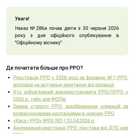
Увага!
Наказ №286и почав діяти з 30 червня 2026
року з дня офіційного опублікування в
"Офіційному віснику".
Де почитати більше про РРО?
Реєстрація РРО у 2026 році за формою №1-РРО:
відповіді на актуальні запитання від редакції
Хто зобов’язаний використовувати РРО/ПРРО у
2026 р.: гайд для ФОПів
Заміна старого РРО: відображення операцій за
розрахунковими квитанціями в новому РРО
«Каса і РРО» №03 (92) | 23.04.2026 р.
Анулювання реєстрації РРО: підстави від ДПС для