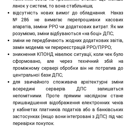
ланок у системі, то вона стабільніша;
відсутність нових вимог до обладнання. Наказ
№286 не вимагає перепрошивки касових
апаратів, заміни РРО чи додаткових витрат. Як ми
розуміємо, зміни відбуваються «на боці» ДПС;
зміни не передбачають жодних додаткових звітів,
замін модемів чи перереєстрацій РРО/ПРРО;
зникнення КПОНД нівелює ситуації, коли чек було
сформовано, але через технічний збій на
проміжному сервері обробки він не потрапив до
центральної бази ДПС;
для звичайного споживача архітектурні зміни
всередині серверів ДПС залишаться
непомітними. Проте прямим наслідком стане
пришвидшення відображення електронних чеків
у кабінетах платників податків або в банківських
застосунках (якщо вони інтегровані з ДПС) під час
перевірки покупок.