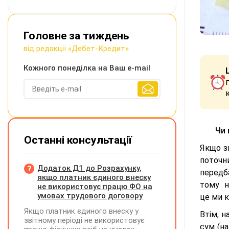
Головне за тиждень
від редакції «Дебет-Кредит»
Кожного понеділка на Ваш e-mail
Чи 
Останні консультації
Якщо з
поточн
Додаток Д1 до Розрахунку,
передб
якщо платник єдиного внеску
тому н
не використовує працю ФО на
умовах трудового договору
це ми 
Якщо платник єдиного внеску у
Втім, 
звітному періоді не використовує
сум (на