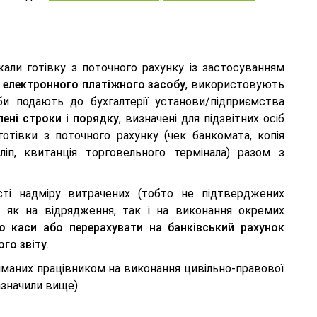
ржали готівку з поточного рахунку із застосуванням
 електронного платіжного засобу
, використовують
оби подають до бухгалтерії установи/підприємства
ені строки і порядку
, визначені для підзвітних осіб
отівки з поточного рахунку (чек банкомата, копія
іп, квитанція торговельного термінала) разом з
ті надміру витрачених (тобто не підтверджених
 як на відрядження, так і на виконання окремих
о каси або перерахувати на банківський рахунок
ого звіту
.
иманих працівником на виконання цивільно-правової
азначили вище).