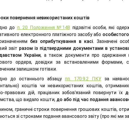
оки повернення невикористаних коштів
ідно до
п. 20 Положення №148
підзвітні особи, які оде
ативного електронного платіжного засобу або
особистого
призначенням
без оприбуткування в касі
. Зазначені ос
вий звіт
разом із підтвердними документами в установл
давством України
, а також документи про одержання г
ового ордера, довідки за встановленими формами, сл
аченим залишком готівки.
ідно до останнього абзацу
пп. 170.9.2 ПКУ
за наявнос
нтально) коштів чи невикористаних коштів, отриманих
но-правових дій, працівник зобов’язаний повернути їх
д
ємства, що видало кошти,
до або під час подання авансов
чином, граничні строки повернення грошових коштів, отр
ігаються зі строками подання авансового звіту (про які ми з