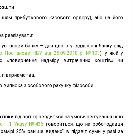
 кошти
нням прибуткового касового ордеру), або на його
а реалізувати:
установи банку – для цього у відділенні банку слід
о Постанови НБУ від 25.09.2018 р. №103
), у якій у
або «повернення надміру витрачених коштів» чи
к підприємства.
 виписка з особового рахунку фізособи.
отівки
під звіт проводиться за умови звітування нею
А
ст. 1 Указу №436
говориться, що на роботодавця
мірі 25% раніше виданої в підзвіт суми у разі за