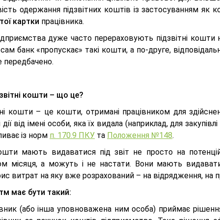
ість одержання підзвітних коштів із застосуванням як к
тої картки
працівника.
ідприємства дуже часто перераховують підзвітні кошти на
сам банк «пропускає» такі кошти, а по-друге, відповідальн
е передбачено.
звітні кошти – що це?
тні кошти – це кошти, отримані працівником для здійсне
 дії від імені особи, яка їх видала (наприклад, для закупівлі
ливає із норм
п. 170.9 ПКУ
та
Положення №148
.
ошти мають видаватися під звіт не просто на потенцій
ом місяця, а можуть і не настати. Вони мають видавати
с витрат на яку вже розрахований – на відрядження, на п
тм має бути такий:
вник (або інша уповноважена ним особа) приймає рішення