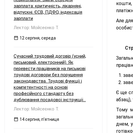
кошти,
зарплата: критичність, лікарняні,
платіжн
відпускні. ЄСВ, ПДФО, індексація
зарплати
Але для
Лектор: Мойсеєнко Т.
особист
12 серпня, середа
Стр
Сучасний трудовий договір (усний,
Загаль
письмовий, електронний). Як
працівн
перевести працівників на письмові
трудові договори без порушення
зав
законодавства. Трудові функції і
заве
компетентності на основі
Є ще сп
професійного стандарту без
абзац),
дублювання посадової інструкції...
Лектор: Мойсеєнко Т.
Тому м
загаль
14 серпня, пʼятниця
днем, 
готівк