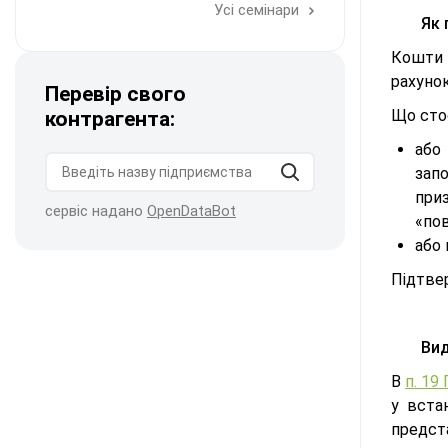
Усі семінари
Як 
Кошти 
рахунок
Перевір свого
Що стос
контрагента:
або 
зап
при
сервіс надано
OpenDataBot
«по
або 
Підтвер
Вид
В
п. 1
у вста
предст