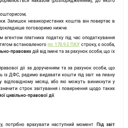
оформлюється наказом (розпорядженням), до якого
 кошторисом;
роки. Залишок невикористаних коштів він повертає в
и докладніше поговоримо нижче.
 агентом платника податку під час оподаткування
ротягом встановленого
пп. 170.9.2 ПКУ
строку, є особа,
льно-правових
дій від імені та за рахунок особи, що їх
равової дії за дорученням та за рахунок особи, що
нь із ДФС, радимо видавати кошти під звіт на певну
у відповідному місяці, або які можуть виникнути у
изначити строк звітування і повернення щодо таких
ої цивільно-правової дії
.
у, потрібно врахувати наступний момент.
Під звіт