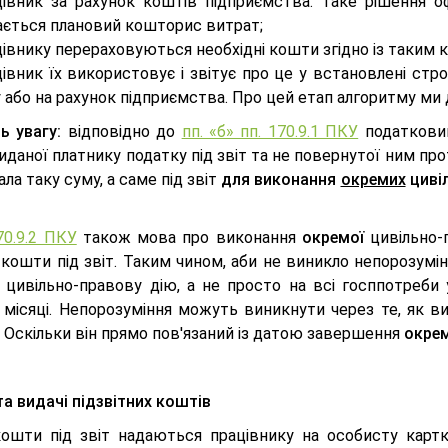
цівник за рахунок коштів підприємства. Таке рішення 
ається плановий кошторис витрат;
івнику перераховуються необхідні кошти згідно із таким
івник їх використовує і звітує про це у встановлені ст
 або на рахунок підприємства. Про цей етап алгоритму м
ь увагу:
відповідно до
пп. «б» пп. 170.9.1 ПКУ
податковим
иданої платнику податку під звіт та не повернутої ним п
ла таку суму, а саме під звіт
для виконання
окремих
циві
70.9.2 ПКУ
також мова про виконання
окремої
цивільно-п
 кошти під звіт. Таким чином, аби не виникло непорозумі
 цивільно-правову дію, а не просто на всі госппотреби 
 місяці. Непорозуміння можуть виникнути через те, як в
 Оскільки він прямо пов'язаний із датою завершення
окрем
а видачі підзвітних коштів
ошти під звіт надаються працівнику на особисту картк