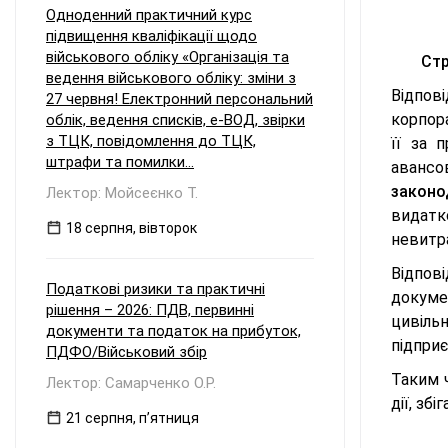
Одноденний практичний курс
підвищення кваліфікації щодо
військового обліку «Організація та
Стр
ведення військового обліку: зміни з
Відпов
27 червня! Електронний персональний
корпор
облік, ведення списків, е-ВОД, звірки
з ТЦК, повідомлення до ТЦК,
її за 
штрафи та помилки...
авансо
законо
Лектор: Мойсеєнко Т.
видатк
18 серпня, вівторок
невитр
Відпов
Податкові ризики та практичні
докуме
рішення – 2026: ПДВ, первинні
цивіль
документи та податок на прибуток,
підпри
ПДФО/Військовий збір
Таким 
Лектор: Самарченко О.Р.
дії, зб
21 серпня, пʼятниця