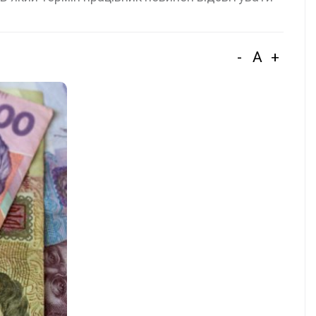
-
A
+