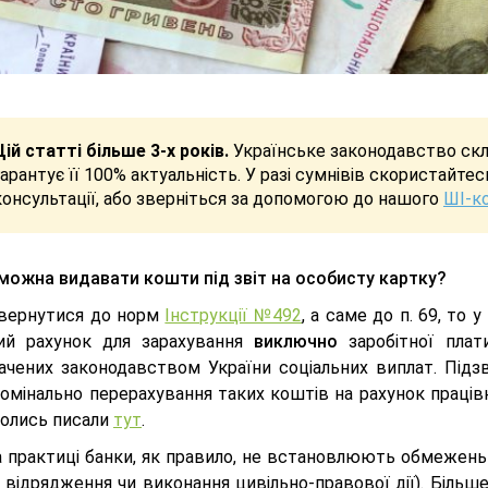
Цій статті більше 3-х років.
Українське законодавство скла
гарантує її 100% актуальність. У разі сумнівів скористайте
консультації, або зверніться за допомогою до нашого
ШІ-к
можна видавати кошти під звіт на особисту картку?
вернутися до норм
Інструкції №492
, а саме до п. 69, то
ий рахунок для зарахування
виключно
заробітної плати
ачених законодавством України соціальних виплат. Підз
омінально перерахування таких коштів на рахунок праців
колись писали
тут
.
на практиці банки, як правило, не встановлюють обмежень
 відрядження чи виконання цивільно-правової дії). Більше