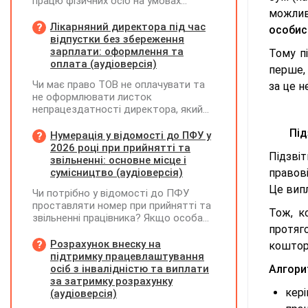
працю фізичних осіб на умовах
трудового договору (контракту) або
можлив
на інших умовах, передбачених
Лікарняний директора під час
особис
законодавством, Додаток Д1/
відпустки без збереження
Додаток ФІЗ-Д1 за відповідний
зарплати: оформлення та
Тому п
період не подається
оплата (аудіоверсія)
перше, 
Чи має право ТОВ не оплачувати та
за це н
не оформлювати листок
непрацездатності директора, який
перебуває у відпустці без
Під
збереження заробітної плати під час
Нумерація у відомості до ПФУ у
призупинення діяльності
2026 році при прийнятті та
Підзві
підприємства?
звільненні: основне місце і
сумісництво (аудіоверсія)
правові
Це вип
Чи потрібно у відомості до ПФУ
проставляти номер при прийнятті та
Тож, к
звільненні працівника? Якщо особа
протяг
одночасно працювала за основним
місцем роботи та за сумісництвом,
Розрахунок внеску на
коштори
чи рахується це як два роботодавці?
підтримку працевлаштування
осіб з інвалідністю та виплати
Алгори
за затримку розрахунку
кері
(аудіоверсія)