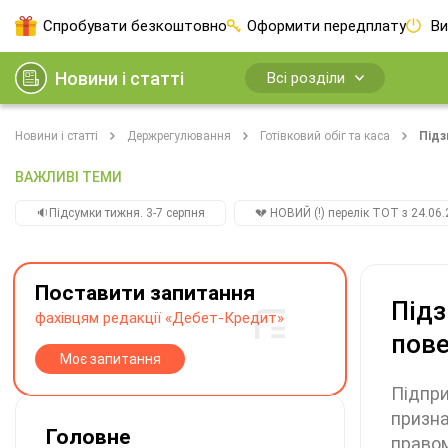
Спробувати безкоштовно
Оформити передплату
Ви
Новини і статті
Всі розділи
Новини і статті
Держрегулювання
Готівковий обіг та каса
Підз
ВАЖЛИВІ ТЕМИ
🔉Підсумки тижня. 3-7 серпня
💔 НОВИЙ (!) перелік ТОТ з 24.06.
Поставити запитання
Підз
фахівцям редакції «Дебет-Кредит»
пов
Моє запитання
Підпри
призна
Головне
правом