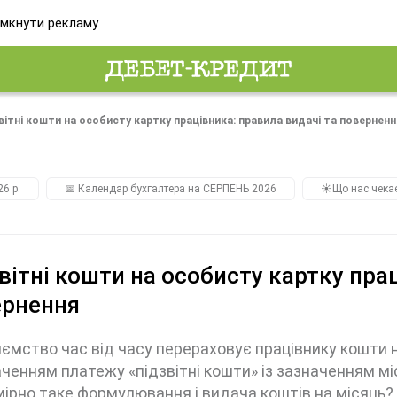
мкнути рекламу
вітні кошти на особисту картку працівника: правила видачі та поверненн
26 р.
📅 Календар бухгалтера на СЕРПЕНЬ 2026
☀️Що нас чека
вітні кошти на особисту картку пра
ернення
ємство час від часу перераховує працівнику кошти на
ченням платежу «підзвітні кошти» із зазначенням міс
ірно таке формулювання і видача коштів на місяць? 