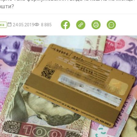
кошти?
24.05.2019
8 885
ка