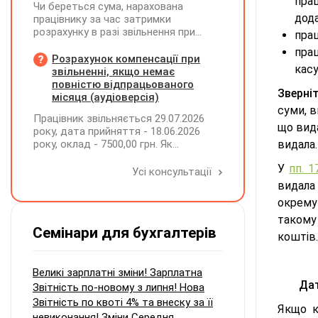
пра
Чи береться сума, нарахована
дод
працівнику за час затримки
розрахунку в разі звільнення при
прац
обчсиленні середньомісячної
прац
заробітної плати (винагороди), для
Розрахунок компенсації при
касу
розрахунку внеску на підтримку
звільненні, якщо немає
працевлаштування осіб з
повністю відпрацьованого
Зверніт
інвалідністю?
місяця (аудіоверсія)
суми, в
Працівник звільняється 29.07.2026
що вида
року, дата прийняття - 18.06.2026
року, оклад - 7500,00 грн. Як
видала.
розрахувати компенсацію трьох
У
пп. 1
невикористаних днів відпустки при
Усі консультації
звільненні?
видала
окрему
такому
Семінари для бухгалтерів
коштів.
Великі зарплатні зміни! Зарплатна
Дат
Звітність по-новому з липня! Нова
Звітність по квоті 4% та внеску за її
Якщо к
невиконання! Зміни Середня