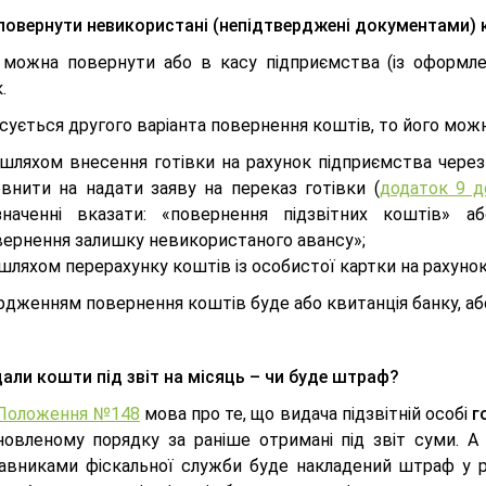
повернути невикористані (непідтверджені документами)
можна повернути або в касу підприємства (із оформле
.
ується другого варіанта повернення коштів, то його можн
шляхом внесення готівки на рахунок підприємства через 
овнити на надати заяву на переказ готівки (
додаток 9 д
значенні вказати: «повернення підзвітних коштів» 
вернення залишку невикористаного авансу»;
шляхом перерахунку коштів із особистої картки на рахуно
дженням повернення коштів буде або квитанція банку, або
али кошти під звіт на місяць – чи буде штраф?
9 Положення №148
мова про те, що видача підзвітній особі
г
новленому порядку за раніше отримані під звіт суми. 
авниками фіскальної служби буде накладений штраф у роз