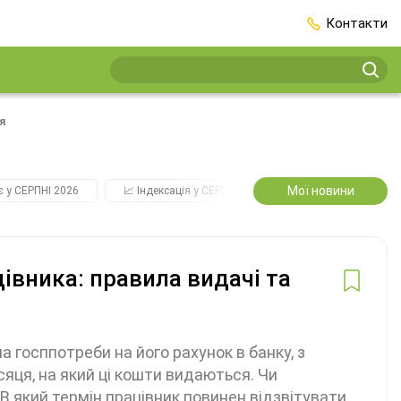
Контакти
я
Мої новини
є у СЕРПНІ 2026
📈 Індексація у СЕРПНІ
2️⃣0️⃣2️⃣7️⃣ Усі ключові
цівника: правила видачі та
 госппотреби на його рахунок в банку, з
яця, на який ці кошти видаються. Чи
В який термін працівник повинен відзвітувати