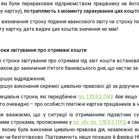
 які були перераховані підприємством працівнику на йог
у картку),
потрапляють з моменту зарахування цих кошті
 визначення строку подання авансового звіту чи строку п
у картку, дата видачі цих коштів значення не має!
оки звітування про отримані кошти
ні строки звітування про отримані під звіт кошти встано
иком до закінчення п'ятого банківського дня, що настає за 
ершує відрядження;
ршує виконання окремої цивільно-правової дії за дорученн
еціальні строки, які передбачені
пп. 170.9.3 ПКУ
. Але якщо
 то очевидно – про особисті платіжні картки працівників 
и вважаємо, що у ситуації із отриманням підзвітних су
ними строками, прописаними у
пп. «б» пп. 170.9.2 ПКУ
, а с
у якому була виконана цивільно-правова дія, незалежно в
ою чи безготівково. Підтримують нашу позицію й фахівці 