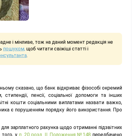
дне і мінливе, тож на даний момент редакція не
сь
пошуком,
щоб читати свіжіші статті і
онсультанта
.
 у ньому сказано, що банк відкриває фізособі окремий
, стипендії, пенсії, соціальної допомоги та інших
вітні кошти соціальними виплатами назвати важко,
ника є порушенням порядку його використання. Про
 для зарплатного рахунка щодо отриманні підзвітних
 того, у
п. 20 розд. ІІ Положення №148
передбачено