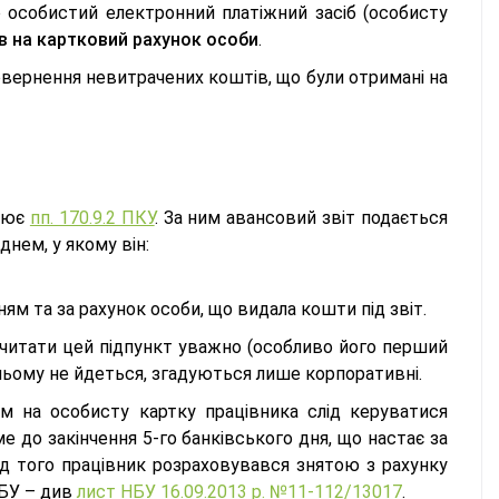
о особистий електронний платіжний засіб (особисту
в на картковий рахунок особи
.
овернення невитрачених коштів, що були отримані на
влює
пп. 170.9.2 ПКУ
. За ним авансовий звіт подається
днем, у якому він:
ям та за рахунок особи, що видала кошти під звіт.
 читати цей підпункт уважно (особливо його перший
в ньому не йдеться, згадуються лише корпоративні.
м на особисту картку працівника слід керуватися
аме до закінчення 5-го банківського дня, що настає за
ід того працівник розраховувався знятою з рахунку
НБУ – див
лист НБУ 16.09.2013 р. №11-112/13017
.