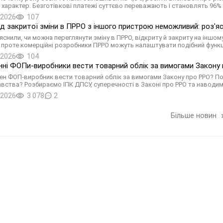
 характер. Безготівкові платежі суттєво переважають і становлять 96% з
.2026
107
д закритої зміни в ПРРО з іншого пристрою неможливий: роз'
яснили, чи можна переглянути зміну в ПРРО, відкриту й закриту на іншом
, проте комерційні розробники ПРРО можуть налаштувати подібний функ
.2026
104
нні ФОПи-виробники вести товарний облік за вимогами Закону п
ен ФОП-виробник вести товарний облік за вимогами Закону про РРО? Пода
вства? Розбираємо ІПК ДПСУ, суперечності в Законі про РРО та наводим
.2026
3 078
2
Більше новин