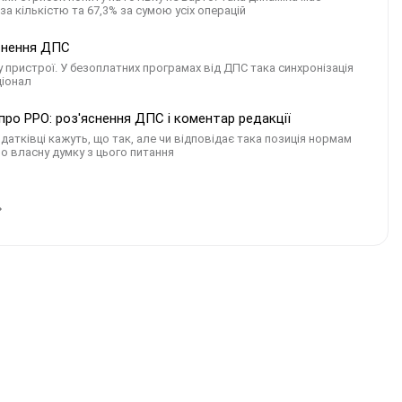
а кількістю та 67,3% за сумою усіх операцій
яснення ДПС
у пристрої. У безоплатних програмах від ДПС така синхронізація
ціонал
ро РРО: роз'яснення ДПС і коментар редакції
тківці кажуть, що так, але чи відповідає така позиція нормам
о власну думку з цього питання