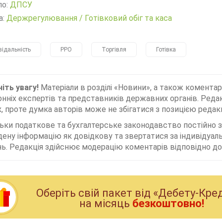
ло:
ДПСУ
а:
Держрегулювання
/
Готівковий обіг та каса
відальність
РРО
Торгівля
Готівка
іть увагу!
Матеріали в розділі «Новини», а також коментар
нніх експертів та представників державних органів. Редак
, проте думка авторів може не збігатися з позицією редакц
льки податкове та бухгалтерське законодавство постійно
дену інформацію як довідкову та звертатися за індивідуа
ь. Редакція здійснює модерацію коментарів відповідно до 
Оберiть свiй пакет вiд «Дебету-Кре
на мiсяць
безкоштовно!