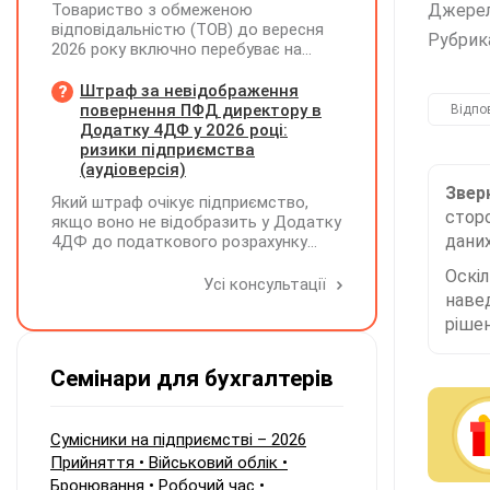
Товариство з обмеженою
Джере
відповідальністю (ТОВ) до вересня
Рубрик
2026 року включно перебуває на
спрощеній системі оподаткування
(єдиний податок, 3 група, ставка 5%,
Штраф за невідображення
неплатник ПДВ). З 1 жовтня 2026
повернення ПФД директору в
Відпо
року підприємство переходить на
Додатку 4ДФ у 2026 році:
загальну систему оподаткування
ризики підприємства
(стає платником податку на
(аудіоверсія)
прибуток). За результатами
Зверн
Який штраф очікує підприємство,
діяльності у періоді 2024–2025 років
сторо
якщо воно не відобразить у Додатку
(під час перебування на спрощеній
даних
4ДФ до податкового розрахунку
системі) підприємство отримало
повернення поворотної фінансової
чистий прибуток, сума
Оскі
допомоги (ПФД) директору?
Усі консультації
нерозподіленого прибутку в балансі
наве
становить 18 млн грн. Наприкінці
рішен
2026 року (вже після переходу на
загальну систему) планується
прийняття рішення про розподіл
Семінари для бухгалтерів
цього прибутку та виплату
дивідендів у розмірі 18 млн грн
єдиному учаснику — іншій юридичній
Сумісники на підприємстві – 2026
особі. Які податкові зобов'язання
Прийняття • Військовий облік •
виникають у ТОВ (як емітента
корпоративних прав) при нарахуванні
Бронювання • Робочий час •