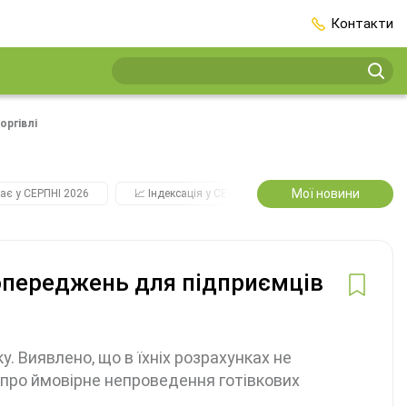
Контакти
оргівлі
Мої новини
ає у СЕРПНІ 2026
📈 Індексація у СЕРПНІ
2️⃣0️⃣2️⃣7️⃣ Усі ключо
опереджень для підприємців
. Виявлено, що в їхніх розрахунках не
 про ймовірне непроведення готівкових