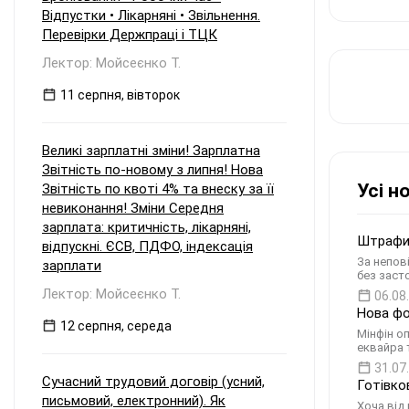
та виплаті таких дивідендів
Відпустки • Лікарняні • Звільнення.
материнській компанії наприкінці 2026
Перевірки Держпраці і ТЦК
року? Зокрема: Чи зобов'язане ТОВ
сплачувати авансовий внесок з
Лектор: Мойсеєнко Т.
податку на прибуток відповідно до п.
57.1-1 ПКУ, враховуючи, що прибуток
11 серпня, вівторок
був сформований у періоді
перебування на єдиному податку, але
виплачується вже на загальній
Великі зарплатні зміни! Зарплатна
системі? Які особливості
Звітність по-новому з липня! Нова
оподаткування та утримання
Усі н
Звітність по квоті 4% та внеску за її
податку у джерела виплати
виникають, якщо материнська
невиконання! Зміни Середня
компанія є: а) резидентом України; б)
зарплата: критичність, лікарняні,
нерезидентом?
Штрафи 
відпускні. ЄСВ, ПДФО, індексація
За непов
зарплати
без заст
Лектор: Мойсеєнко Т.
06.08
Нова фо
12 серпня, середа
Мінфін о
еквайра т
31.07
Сучасний трудовий договір (усний,
Готівков
письмовий, електронний). Як
Хоча від