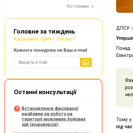
Усі головні
ДПСУ
Головне за тиждень
Уперше
від редакції «Дебет-Кредит»
Понад
Кожного понеділка на Ваш e-mail
Електр
Фах
ро
Останні консультації
не
Встановлення фіксованої
надбавки за роботу на
території можливих бойових
Тому у
дій (аудіоверсія)
під ча