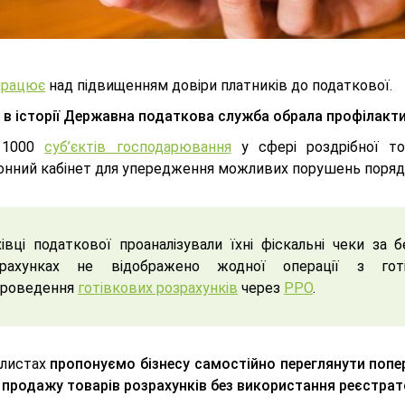
працює
над підвищенням довіри платників до податкової.
 в історії Державна податкова служба обрала профілакти
 1000
суб’єктів господарювання
у сфері роздрібної тор
онний кабінет для упередження можливих порушень порядк
івці податкової проаналізували їхні фіскальні чеки за 
зрахунках не відображено жодної операції з го
проведення
готівкових розрахунків
через
РРО
.
 листах
пропонуємо бізнесу самостійно переглянути попер
с продажу товарів розрахунків без використання реєстрат