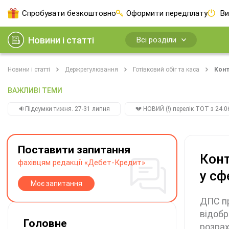
Спробувати безкоштовно
Оформити передплату
Ви
Новини і статті
Всі розділи
Новини і статті
Держрегулювання
Готівковий обіг та каса
Конт
ВАЖЛИВІ ТЕМИ
🔉Підсумки тижня. 27-31 липня
💔 НОВИЙ (!) перелік ТОТ з 24.06
Поставити запитання
Конт
фахівцям редакції «Дебет-Кредит»
у сф
Моє запитання
ДПС пр
відобр
Головне
розрах