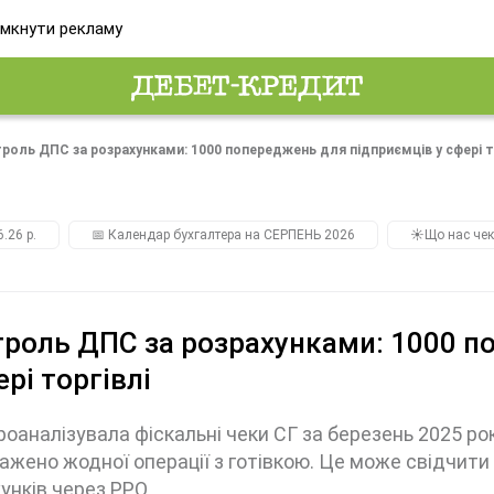
мкнути рекламу
роль ДПС за розрахунками: 1000 попереджень для підприємців у сфері т
.26 р.
📅 Календар бухгалтера на СЕРПЕНЬ 2026
☀️Що нас чек
роль ДПС за розрахунками: 1000 п
ері торгівлі
оаналізувала фіскальні чеки СГ за березень 2025 року
ажено жодної операції з готівкою. Це може свідчити
унків через РРО