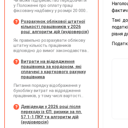
Чи може підприємство передбачити
Наголо
у Положенні про оплату праці
фактичн
фіксовану надбавку у розмірі 20 000
грн за роботу на території можливих
Такі д
бойових дій, якщо для окремих
Розрахунок облікової штатної
посад вона перевищуватиме 50%
кількості працівників у 2026
податк
посадового окладу?
році: алгоритм дій (аудіоверсія)
рівня д
Як правильно розрахувати облікову
Податко
штатну кількість працівників
відповідно до вимог законодавства
у 2026 році?
Витрати на відрядження
працівника за кордоном, які
сплачені з карткового рахунку
працівника
Питання порядку відображення у
бухобліку витрат на відрядження
працівників, у тому числі вартості
проживання в готелі, яке сплачено з
карткового рахунку працівника та
Дивіденди у 2026 році після
підтвердження таких операцій
переходу із ЄП: ризики за пп.
первинними документами, належать
57.1-1 ПКУ та алгоритм дій
до компетенції Мінфіну
(аудіоверсія)