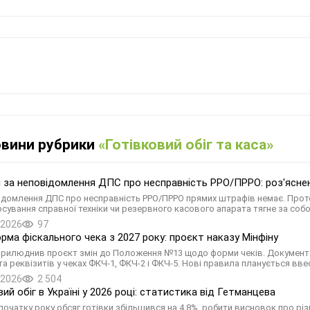
овини рубрики
«Готівковий обіг та каса»
за неповідомлення ДПС про несправність РРО/ПРРО: роз'ясн
ідомлення ДПС про несправність РРО/ПРРО прямих штрафів немає. Проте
осування справної техніки чи резервного касового апарата тягне за собо
.2026
97
рма фіскального чека з 2027 року: проєкт наказу Мінфіну
прилюднив проєкт змін до Положення №13 щодо форми чекiв. Документом
а реквізитів у чеках ФКЧ-1, ФКЧ-2 і ФКЧ-5. Нові правила планується ввес
.2026
2 504
ий обіг в Україні у 2026 році: статистика від Гетманцева
 початку року обсяг готівки збільшився на 4,8%, робити висновок про різ