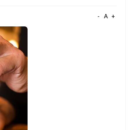
-
A
+