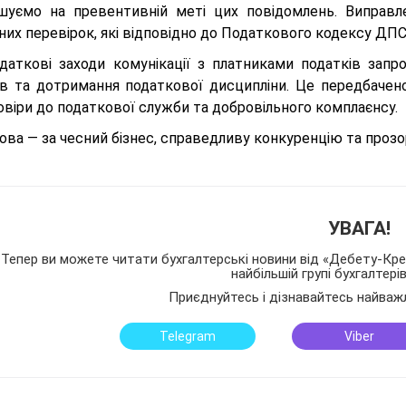
шуємо на превентивній меті цих повідомлень. Виправл
их перевірок, які відповідно до Податкового кодексу ДПС 
одаткові заходи комунікації з платниками податків зап
ів та дотримання податкової дисципліни. Це передбачен
овіри до податкової служби та добровільного комплаєнсу.
ва — за чесний бізнес, справедливу конкуренцію та прозо
УВАГА!
Тепер ви можете читати бухгалтерські новини від «Дебету-Кред
найбільшій групі бухгалтері
Приєднуйтесь і дізнавайтесь найваж
Telegram
Viber