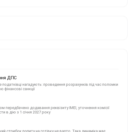
ення ДПС
 податківці нагадують: проведення розрахунків під час поломки
ю фінансові санкції
 передбачено додавання реквізиту IMEI, уточнення комiсiї
ти в дію з 1 січня 2027 року
кий стрибок попиту на готівку не варто. Така динаміка має