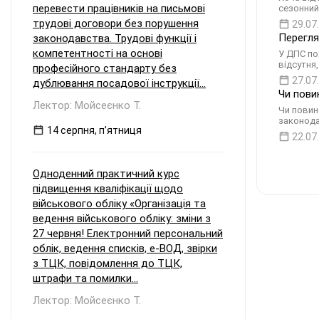
перевести працівників на письмові
сезонний
трудові договори без порушення
29.07
Перегля
законодавства. Трудові функції і
компетентності на основі
У ДПС по
відсутня
професійного стандарту без
27.07
дублювання посадової інструкції...
Чи пови
Лектор: Мойсеєнко Т.
Чи повин
законода
14 серпня, пʼятниця
22.07
Одноденний практичний курс
підвищення кваліфікації щодо
військового обліку «Організація та
ведення військового обліку: зміни з
27 червня! Електронний персональний
облік, ведення списків, е-ВОД, звірки
з ТЦК, повідомлення до ТЦК,
штрафи та помилки...
Лектор: Мойсеєнко Т.