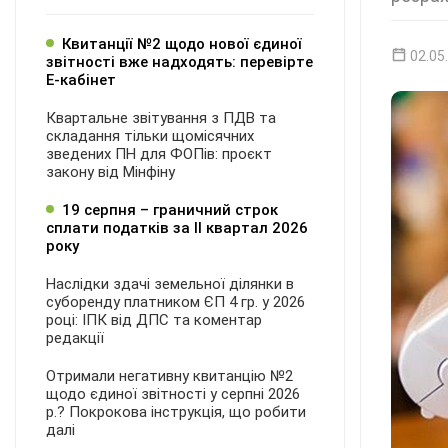
Квитанції №2 щодо нової єдиної
02.05
звітності вже надходять: перевірте
Е-кабінет
Квартальне звітування з ПДВ та
складання тільки щомісячних
зведених ПН для ФОПів: проєкт
закону від Мінфіну
19 серпня – граничний строк
сплати податків за ІI квартал 2026
року
Наслідки здачі земельної ділянки в
суборенду платником ЄП 4 гр. у 2026
році: ІПК від ДПС та коментар
редакції
Отримали негативну квитанцію №2
щодо єдиної звітності у серпні 2026
р.? Покрокова інструкція, що робити
далі