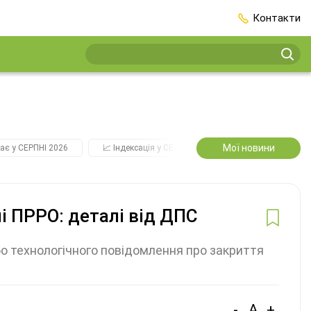
Контакти
Мої новини
ає у СЕРПНІ 2026
📈 Індексація у СЕРПНІ
2️⃣0️⃣2️⃣7️⃣ Усі ключо
і ПРРО: деталі від ДПС
бо технологічного повідомлення про закриття
-
A
+