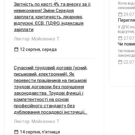
Хоча від
Звітність по квоті 4% та внеску за її
сезонний
невиконання! Зміни Середня
29.07
зарплата: критичність, лікарняні,
Перегля
відпускні. ЄСВ, ПДФО, індексація
У ДПС по
зарплати
відсутня
27.07
Лектор: Мойсеєнко Т.
Чи пови
12 серпня, середа
Чи повин
законода
22.07
Сучасний трудовий договір (усний,
письмовий, електронний). Як
перевести працівників на письмові
трудові договори без порушення
законодавства. Трудові функції і
компетентності на основі
професійного стандарту без
дублювання посадової інструкції...
Лектор: Мойсеєнко Т.
14 серпня, пʼятниця