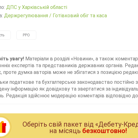
ло:
ДПС у Харківській області
а:
Держрегулювання
/
Готівковий обіг та каса
сть
РРО
іть увагу!
Матеріали в розділі «Новини», а також коментар
нніх експертів та представників державних органів. Редак
, проте думка авторів може не збігатися з позицією редакц
льки податкове та бухгалтерське законодавство постійно
дену інформацію як довідкову та звертатися за індивідуа
ь. Редакція здійснює модерацію коментарів відповідно до 
Оберiть свiй пакет вiд «Дебету-Кре
на мiсяць
безкоштовно!