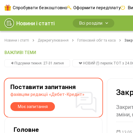
Спробувати безкоштовно
Оформити передплату
Ви
Новини і статті
Всі розділи
Новини і статті
Держрегулювання
Готівковий обіг та каса
Закр
ВАЖЛИВІ ТЕМИ
🔉Підсумки тижня. 27-31 липня
💔 НОВИЙ (!) перелік ТОТ з 24.06
Поставити запитання
Закр
фахівцям редакції «Дебет-Кредит»
Закрит
Моє запитання
зміни,
Головне
13.05