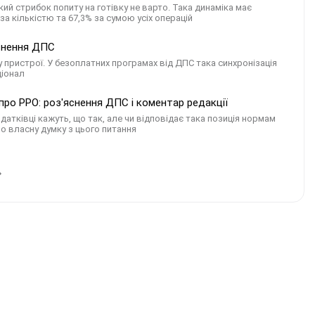
кий стрибок попиту на готівку не варто. Така динаміка має
а кількістю та 67,3% за сумою усіх операцій
яснення ДПС
у пристрої. У безоплатних програмах від ДПС така синхронізація
ціонал
ро РРО: роз'яснення ДПС і коментар редакції
тківці кажуть, що так, але чи відповідає така позиція нормам
о власну думку з цього питання