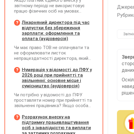
Якщо платник єдиного внеску у
звітному періоді не використовує
Джере
працю фізичних осіб на умовах
Рубрик
трудового договору (контракту) або
на інших умовах, передбачених
Лікарняний директора під час
законодавством, Додаток Д1/
відпустки без збереження
Додаток ФІЗ-Д1 за відповідний
зарплати: оформлення та
Звітні
період не подається
оплата (аудіоверсія)
Чи має право ТОВ не оплачувати та
не оформлювати листок
Зверн
непрацездатності директора, який
сторо
перебуває у відпустці без
збереження заробітної плати під час
Нумерація у відомості до ПФУ у
даних
призупинення діяльності
2026 році при прийнятті та
Оскі
підприємства?
звільненні: основне місце і
сумісництво (аудіоверсія)
наве
рішен
Чи потрібно у відомості до ПФУ
проставляти номер при прийнятті та
звільненні працівника? Якщо особа
одночасно працювала за основним
місцем роботи та за сумісництвом,
Розрахунок внеску на
чи рахується це як два роботодавці?
підтримку працевлаштування
осіб з інвалідністю та виплати
за затримку розрахунку