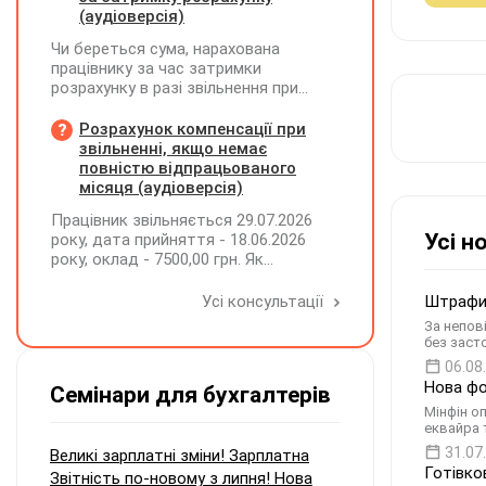
(аудіоверсія)
Чи береться сума, нарахована
працівнику за час затримки
розрахунку в разі звільнення при
обчсиленні середньомісячної
заробітної плати (винагороди), для
Розрахунок компенсації при
розрахунку внеску на підтримку
звільненні, якщо немає
працевлаштування осіб з
повністю відпрацьованого
інвалідністю?
місяця (аудіоверсія)
Працівник звільняється 29.07.2026
Усі н
року, дата прийняття - 18.06.2026
року, оклад - 7500,00 грн. Як
розрахувати компенсацію трьох
невикористаних днів відпустки при
Усі консультації
Штрафи 
звільненні?
За непов
без заст
06.08
Нова фо
Семінари для бухгалтерів
Мінфін о
еквайра т
31.07
Великі зарплатні зміни! Зарплатна
Готівков
Звітність по-новому з липня! Нова