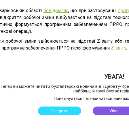
Харківській області
повідомляє
, що при застосуванні
прог
відкриття робочої зміни відбувається на підставі технол
тично формується програмним забезпеченням ПРРО при
нкові операції.
тя робочої зміни здійснюється на підставі Z-звіту або т
 програмне забезпечення ПРРО після формування
Z-звіту
.
УВАГА!
Тепер ви можете читати бухгалтерські новини від «Дебету-Кред
найбільшій групі бухгалтері
Приєднуйтесь і дізнавайтесь найваж
Telegram
Viber