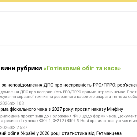
овини рубрики
«Готівковий обіг та каса»
за неповідомлення ДПС про несправність РРО/ПРРО: роз'ясн
ідомлення ДПС про несправність РРО/ПРРО прямих штрафів немає. Проте
осування справної техніки чи резервного касового апарата тягне за собо
.2026
103
рма фіскального чека з 2027 року: проєкт наказу Мінфіну
прилюднив проєкт змін до Положення №13 щодо форми чекiв. Документом
а реквізитів у чеках ФКЧ-1, ФКЧ-2 і ФКЧ-5. Нові правила планується ввес
.2026
2 537
ий обіг в Україні у 2026 році: статистика від Гетманцева