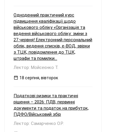
Одноденний практичний курс
підвищення кваліфікації щодо
військового обліку «Організація та
ведення військового обліку: зміни з
27 червня! Електронний персональний
облік, ведення списків, е-ВОД, звірки
з ТЦК, повідомлення до ТЦК,
штрафи та помилки...
Лектор: Мойсеєнко Т.
18 серпня, вівторок
Податкові ризики та практичні
рішення – 2026: ПДВ, первинні
документи та податок на прибуток,
ПДФО/Військовий збір
Лектор: Самарченко О.Р.