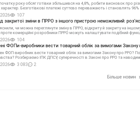
 початку року обсяг готівки збільшився на 4,8%, робити висновок про різ
 характер. Безготівкові платежі суттєво переважають і становлять 96% з
.2026
107
д закритої зміни в ПРРО з іншого пристрою неможливий: роз'
яснили, чи можна переглянути зміну в ПРРО, відкриту й закриту на іншом
, проте комерційні розробники ПРРО можуть налаштувати подібний функ
.2026
104
нні ФОПи-виробники вести товарний облік за вимогами Закону п
ен ФОП-виробник вести товарний облік за вимогами Закону про РРО? Пода
вства? Розбираємо ІПК ДПСУ, суперечності в Законі про РРО та наводим
.2026
3 083
2
Більше новин