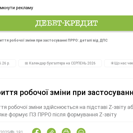
мкнути рекламу
иття робочої зміни при застосуванні ПРРО: деталі від ДПС
.26 р.
📅 Календар бухгалтера на СЕРПЕНЬ 2026
☀️Що нас чек
иття робочої зміни при застосуванн
тя робочої зміни здійснюється на підставі Z-звіту а
 яке формує ПЗ ПРРО після формування Z-звіту
.2025
181