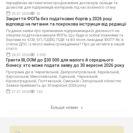
передбачає автоматичне продовження договорів оренди та
дозволів для підприємців-ветеранів під час воєнного стану
30.07.2026
41
Закриття ФОПа без податкових боргів у 2026 році:
відповіді на питання та покрокова інструкція від редакції
Подання заяви про припинення підприємницької діяльності не
обнуляє податкове минуле ФОПа. Що буде із зобов’язаннями та
боргами по ЄСВ, ЄП, ПДФО, ПДВ та ВЗ після ліквідації ФОП? Як їх
стягне ДПС і з якого майна громадянина? Про це читайте в нашій
статті
28.07.2026
3 058
Гранти BLOOM до $30 000 для малого й середнього
бізнесу: хто може подати заяву до 30 вересня 2026 року
Програма діє в Чернігівській, Дніпропетровській, Харківській,
Херсонській, Миколаївській, Одеській, Черкаській,
Кіровоградській, Полтавській, Сумській і Запорізькій областях.
Заявки приймають до 30 вересня 2026 року
27.07.2026
160
Більше новин