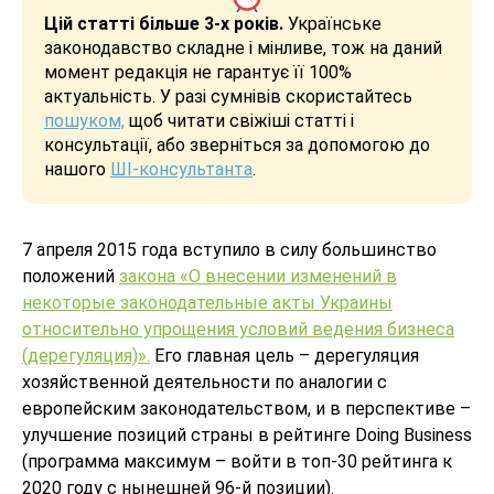
Цій статті більше 3-х років.
Українське
законодавство складне і мінливе, тож на даний
момент редакція не гарантує її 100%
актуальність. У разі сумнівів скористайтесь
пошуком,
щоб читати свіжіші статті і
консультації, або зверніться за допомогою до
нашого
ШІ-консультанта
.
7 апреля 2015 года вступило в силу большинство
положений
закона «О внесении изменений в
некоторые законодательные акты Украины
относительно упрощения условий ведения бизнеса
(дерегуляция)».
Его главная цель – дерегуляция
хозяйственной деятельности по аналогии с
европейским законодательством, и в перспективе –
улучшение позиций страны в рейтинге Doing Business
(программа максимум – войти в топ-30 рейтинга к
2020 году с нынешней 96-й позиции).