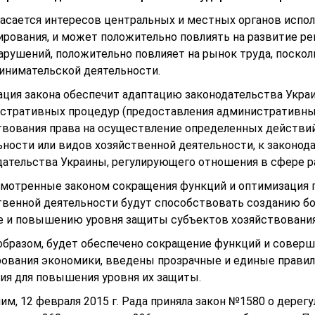
касается интересов центральных и местных органов испо
ирования, и может положительно повлиять на развитие р
арушений, положительно повлияет на рынок труда, поскол
инимательской деятельности.
ация закона обеспечит адаптацию законодательства Укр
стративных процедур (предоставления административных
твования права на осуществление определенных действи
ьности или видов хозяйственной деятельности, к законод
дательства Украины, регулирующего отношения в сфере 
мотренные законом сокращения функций и оптимизация 
твенной деятельности будут способствовать созданию бо
е и повышению уровня защиты субъектов хозяйствования
образом, будет обеспечено сокращение функций и совер
рования экономики, введены прозрачные и единые правил
вия для повышения уровня их защиты.
им, 12 февраля 2015 г. Рада приняла закон №1580 о дере