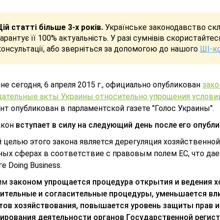
Цій статті більше 3-х років.
Українське законодавство скла
гарантує її 100% актуальність. У разі сумнівів скористайте
консультації, або зверніться за допомогою до нашого
ШІ-к
не сегодня, 6 апреля 2015 г., официально опубликован
зако
дательные акты Украины относительно упрощения условий 
нт опубликован в парламентской газете "Голос Украины".
акон
вступает в силу на следующий день после его опубл
й целью этого закона является дерегуляция хозяйственно
ных сферах в соответствие с правовым полем ЕС, что д
е Doing Business.
тим
законом упрощается процедура открытия и ведения 
ительные и согласительные процедуры, уменьшается вли
тов хозяйствования, повышается уровень защиты прав 
ирования деятельности органов Государственной регис