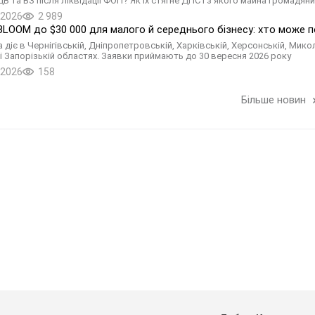
 та ВЗ після ліквідації ФОП? Як їх стягне ДПС і з якого майна громадяни
.2026
2 989
BLOOM до $30 000 для малого й середнього бізнесу: хто може п
діє в Чернігівській, Дніпропетровській, Харківській, Херсонській, Микол
 і Запорізькій областях. Заявки приймають до 30 вересня 2026 року
.2026
158
Більше новин