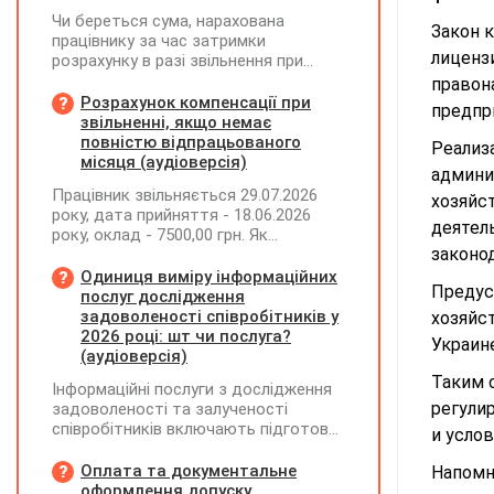
Чи береться сума, нарахована
Закон 
працівнику за час затримки
лиценз
розрахунку в разі звільнення при
обчсиленні середньомісячної
правон
заробітної плати (винагороди), для
Розрахунок компенсації при
предпр
розрахунку внеску на підтримку
звільненні, якщо немає
працевлаштування осіб з
повністю відпрацьованого
Реализ
інвалідністю?
місяця (аудіоверсія)
админи
Працівник звільняється 29.07.2026
хозяйс
року, дата прийняття - 18.06.2026
деятел
року, оклад - 7500,00 грн. Як
законо
розрахувати компенсацію трьох
невикористаних днів відпустки при
Одиниця виміру інформаційних
Предус
звільненні?
послуг дослідження
задоволеності співробітників у
хозяйс
2026 році: шт чи послуга?
Украин
(аудіоверсія)
Таким 
Інформаційні послуги з дослідження
регули
задоволеності та залученості
співробітників включають підготовку
и усло
дослідного повідомлення,
проведення опитування через
Оплата та документальне
Напомн
EngageQ та електронну пошту,
оформлення допуску