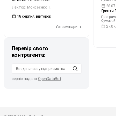
ПДФО, ПДВ
28.07
Лектор: Мойсеєнко Т.
Гранти 
18 серпня, вівторок
Програма 
Сумській
Усі семінари
27.07
Перевір свого
контрагента:
сервіс надано
OpenDataBot