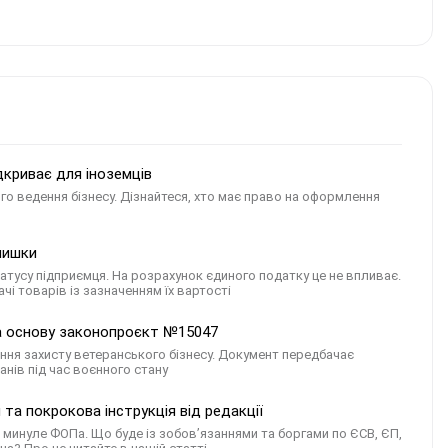
ідкриває для іноземців
о ведення бізнесу. Дізнайтеся, хто має право на оформлення
лишки
атусу підприємця. На розрахунок єдиного податку це не впливає.
і товарів із зазначенням їх вартості
за основу законопроєкт №15047
ня захисту ветеранського бізнесу. Документ передбачає
нів під час воєнного стану
 та покрокова інструкція від редакції
 минуле ФОПа. Що буде із зобов’язаннями та боргами по ЄСВ, ЄП,