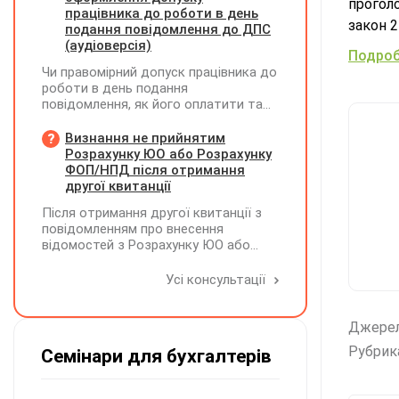
прогол
підтримку учасників і передачу
працівника до роботи в день
закон 2
результатів. Яку одиницю виміру
подання повідомлення до ДПС
коректніше застосовувати — «шт» чи
(аудіоверсія)
Подроб
«послуга»?
Чи правомірний допуск працівника до
роботи в день подання
повідомлення, як його оплатити та
зафіксувати?
Визнання не прийнятим
Розрахунку ЮО або Розрахунку
ФОП/НПД після отримання
другої квитанції
Після отримання другої квитанції з
повідомленням про внесення
відомостей з Розрахунку ЮО або
Розрахунку ФОП/НПД до Реєстру
застрахованих осіб, на підставі
Усі консультації
камеральної перевірки Розрахунок
може бути не прийнятим, якщо його
було подано з порушенням вимог
Джере
Рубрик
Семінари для бухгалтерів