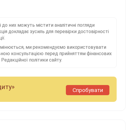
і до них можуть містити аналітичні погляди
ція докладає зусиль для перевірки достовірності
ії.
 змінюється, ми рекомендуємо використовувати
льною консультацією перед прийняттям фінансових
Редакційної політики сайту.
диту»
Спробувати