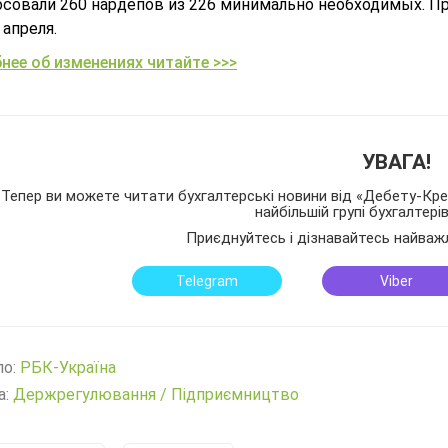
осовали 260 нардепов из 226 минимально необходимых. П
 апреля.
нее об изменениях читайте >>>
УВАГА!
Тепер ви можете читати бухгалтерські новини від «Дебету-Кред
найбільшій групі бухгалтері
Приєднуйтесь і дізнавайтесь найваж
Telegram
Viber
ло:
РБК-Україна
а:
Держрегулювання
/
Підприємництво