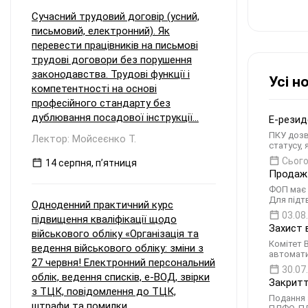
Сучасний трудовий договір (усний,
письмовий, електронний). Як
перевести працівників на письмові
трудові договори без порушення
законодавства. Трудові функції і
Усі н
компетентності на основі
професійного стандарту без
дублювання посадової інструкції...
Е-резид
ПКУ дозв
Лектор: Мойсеєнко Т.
статусу,
Сього
14 серпня, пʼятниця
Продаж 
ФОП має 
Для підт
Одноденний практичний курс
03.08
підвищення кваліфікації щодо
Захист 
військового обліку «Організація та
Комітет 
ведення військового обліку: зміни з
автомати
27 червня! Електронний персональний
30.07
облік, ведення списків, е-ВОД, звірки
Закритт
з ТЦК, повідомлення до ТЦК,
Подання 
штрафи та помилки...