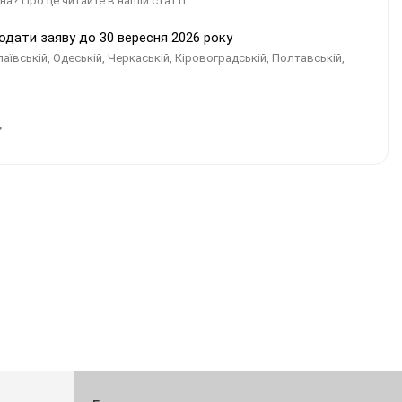
на? Про це читайте в нашій статті
одати заяву до 30 вересня 2026 року
аївській, Одеській, Черкаській, Кіровоградській, Полтавській,