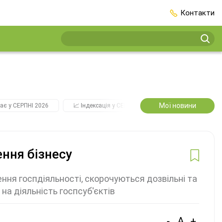
Контакти
Мої новини
ає у СЕРПНІ 2026
📈 Індексація у СЕРПНІ
2️⃣0️⃣2️⃣7️⃣ Усі ключо
ння бізнесу
ння госпдіяльності, скорочуються дозвільні та
а діяльність госпсуб'єктів
-
A
+