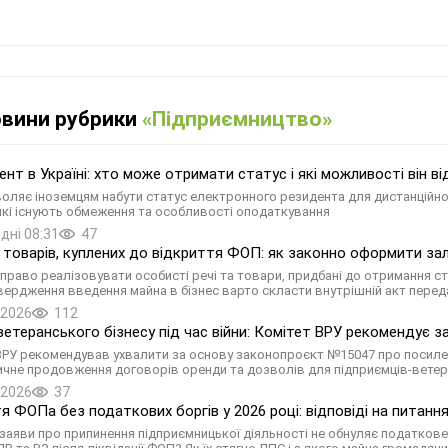
овини рубрики
«Підприємництво»
ент в Україні: хто може отримати статус і які можливості він в
оляє іноземцям набути статус електронного резидента для дистанційног
 які існують обмеження та особливості оподаткування
дні 08:31
47
товарів, куплених до відкриття ФОП: як законно оформити за
право реалізовувати особисті речі та товари, придбані до отримання ст
вердження введення майна в бізнес варто скласти внутрішній акт передач
.2026
112
ветеранського бізнесу під час війни: Комітет ВРУ рекомендує 
ВРУ рекомендував ухвалити за основу законопроєкт №15047 про посилен
чне продовження договорів оренди та дозволів для підприємців-ветера
.2026
37
я ФОПа без податкових боргів у 2026 році: відповіді на питання
заяви про припинення підприємницької діяльності не обнуляє податкове