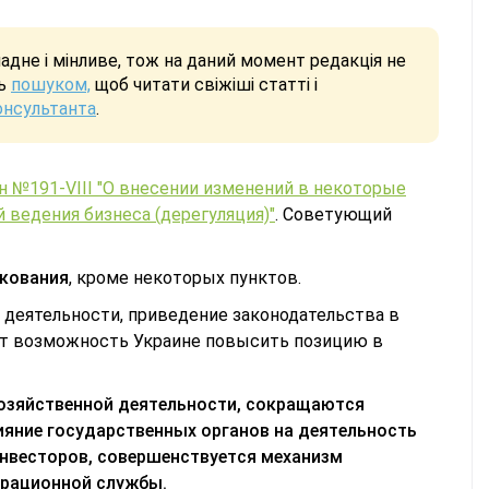
дне і мінливе, тож на даний момент редакція не
сь
пошуком,
щоб читати свіжіші статті і
онсультанта
.
н №191-VIII "О внесении изменений в некоторые
ведения бизнеса (дерегуляция)"
. Советующий
икования
, кроме некоторых пунктов.
й деятельности, приведение законодательства в
ает возможность Украине повысить позицию в
хозяйственной деятельности, сокращаются
яние государственных органов на деятельность
инвесторов, совершенствуется механизм
трационной службы.