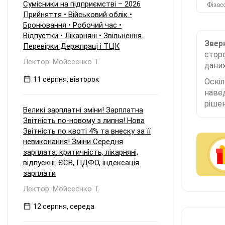
Сумісники на підприємстві – 2026
Фізос
Прийняття • Військовий облік •
Бронювання • Робочий час •
Відпустки • Лікарняні • Звільнення.
Зверн
Перевірки Держпраці і ТЦК
сторо
Лектор: Мойсеєнко Т.
даних
11 серпня, вівторок
Оскі
наве
рішен
Великі зарплатні зміни! Зарплатна
Звітність по-новому з липня! Нова
Звітність по квоті 4% та внеску за її
невиконання! Зміни Середня
зарплата: критичність, лікарняні,
відпускні. ЄСВ, ПДФО, індексація
зарплати
Лектор: Мойсеєнко Т.
12 серпня, середа