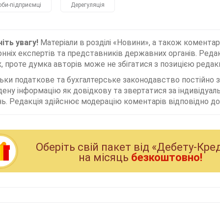
оби-підприємці
Дерегуляція
іть увагу!
Матеріали в розділі «Новини», а також коментар
нніх експертів та представників державних органів. Редак
, проте думка авторів може не збігатися з позицією редакц
льки податкове та бухгалтерське законодавство постійно
дену інформацію як довідкову та звертатися за індивідуа
ь. Редакція здійснює модерацію коментарів відповідно до 
Оберiть свiй пакет вiд «Дебету-Кре
на мiсяць
безкоштовно!