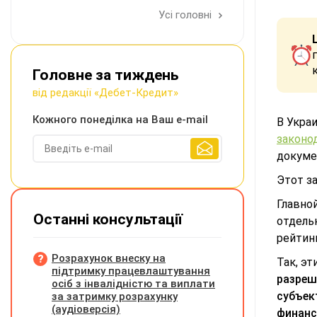
Усі головні
Головне за тиждень
від редакції «Дебет-Кредит»
Кожного понеділка на Ваш e-mail
В Украи
законо
докуме
Этот з
Главно
Останні консультації
отдель
рейтинг
Розрахунок внеску на
Так, э
підтримку працевлаштування
разреш
осіб з інвалідністю та виплати
субъек
за затримку розрахунку
(аудіоверсія)
финанс