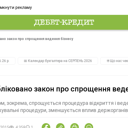
мкнути рекламу
ано закон про спрощення ведення бізнесу
.26 р.
📅 Календар бухгалтера на СЕРПЕНЬ 2026
☀️Що нас чек
ліковано закон про спрощення веде
м, зокрема, спрощується процедура відкриття і веде
увальні процедури, зменшується вплив держорганів н
.2015
4 358
1