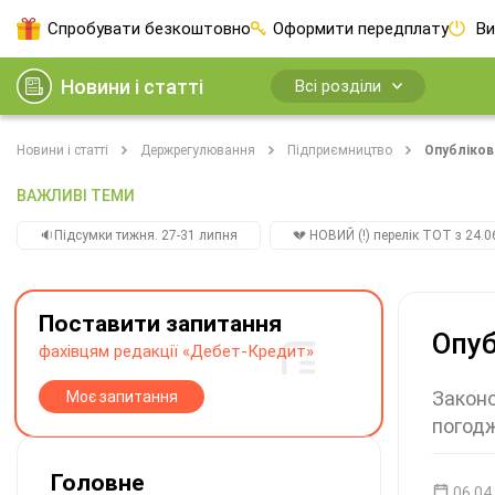
Спробувати безкоштовно
Оформити передплату
Ви
Новини і статті
Всі розділи
Новини і статті
Держрегулювання
Підприємництво
Опубліков
ВАЖЛИВІ ТЕМИ
🔉Підсумки тижня. 27-31 липня
💔 НОВИЙ (!) перелік ТОТ з 24.06
Поставити запитання
Опуб
фахівцям редакції «Дебет-Кредит»
Законо
Моє запитання
погодж
Головне
06.04